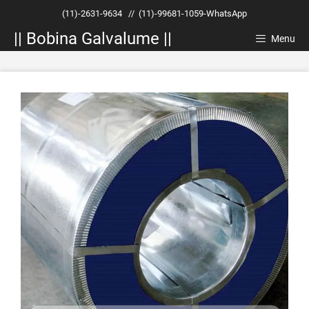
Pular
(11)-2631-9634
//
(11)-99681-1059-WhatsApp
para
|| Bobina Galvalume ||
o
Menu
conteúdo