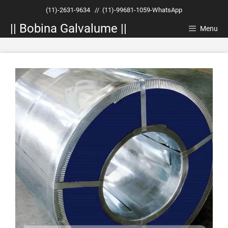
Pular
(11)-2631-9634
//
(11)-99681-1059-WhatsApp
para
|| Bobina Galvalume ||
o
Menu
conteúdo