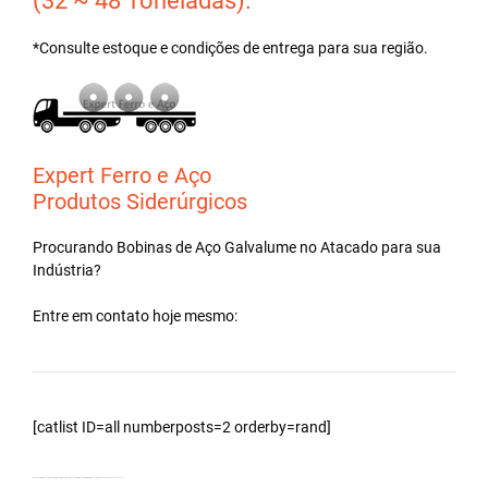
(32 ~ 48 Toneladas).
*Consulte estoque e condições de entrega para sua região.
Expert Ferro e Aço
Produtos Siderúrgicos
Procurando Bobinas de
Aço Galvalume
no
Atacado
para sua
Indústria?
Entre em contato hoje mesmo:
[catlist ID=all numberposts=2 orderby=rand]
Bobinas Galvalumes e Aluzinc, distribuidor, principalmente Bobina Galvalume para fabricar telhas – Cidade Rancharia – SP. 190120211210.