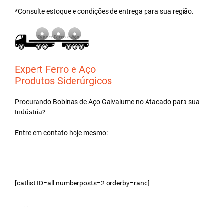
*Consulte estoque e condições de entrega para sua região.
Expert Ferro e Aço
Produtos Siderúrgicos
Procurando Bobinas de
Aço Galvalume
no
Atacado
para sua
Indústria?
Entre em contato hoje mesmo:
[catlist ID=all numberposts=2 orderby=rand]
Bobinas Galvalumes e Aluzinc, distribuidor, principalmente Bobina Galvalume para fabricar telhas – Cidade Itajobi – SP. 190120211145.