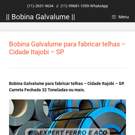
Pular
(11)-2631-9634
//
(11)-99681-1059-WhatsApp
para
|| Bobina Galvalume ||
o
Menu
conteúdo
Bobina Galvalume para fabricar telhas –
Cidade Itajobi – SP
Bobina Galvalume para fabricar telhas – Cidade Itajobi – SP.
Carreta Fechada 32 Toneladas ou mais.