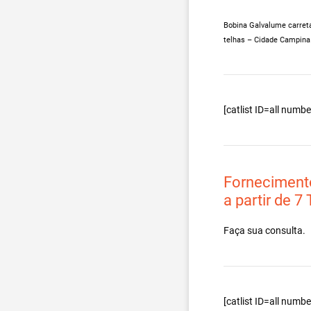
Bobina Galvalume carreta
telhas – Cidade Campina
[catlist ID=all num
Forneciment
a partir de 7
Faça sua consulta.
[catlist ID=all num