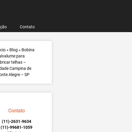
ação
Contato
icio
»
Blog
»
Bobina
lvalume para
bricar telhas –
idade Campina de
nte Alegre – SP
Contato
(11)-2631-9634
(11)-99681-1059