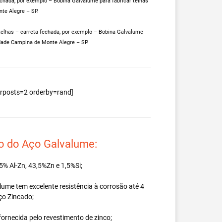
echada, por exemplo – Bobina Galvalume para fabricar telhas
te Alegre – SP.
telhas – carreta fechada, por exemplo – Bobina Galvalume
idade Campina de Monte Alegre – SP.
berposts=2 orderby=rand]
o do Aço Galvalume:
% Al-Zn, 43,5%Zn e 1,5%Si;
ume tem excelente resistência à corrosão até 4
ço Zincado;
ornecida pelo revestimento de zinco;