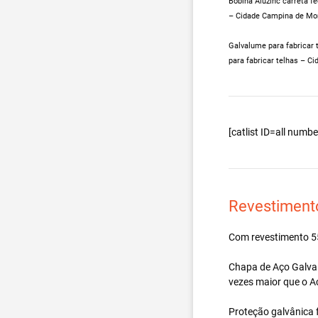
Bobina Aluzinc carreta f
– Cidade Campina de Mon
Galvalume para fabricar 
para fabricar telhas – C
[catlist ID=all num
Revestiment
Com revestimento 55
Chapa de Aço Galval
vezes maior que o A
Proteção galvânica f