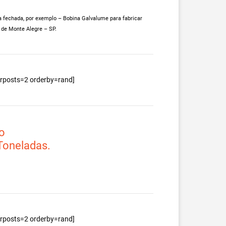
 fechada, por exemplo – Bobina Galvalume para fabricar
 de Monte Alegre – SP.
berposts=2 orderby=rand]
o
 Toneladas.
berposts=2 orderby=rand]