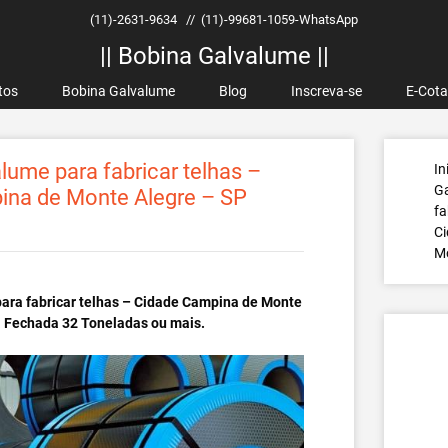
(11)-2631-9634
//
(11)-99681-1059-WhatsApp
|| Bobina Galvalume ||
tos
Bobina Galvalume
Blog
Inscreva-se
E-Cot
lume para fabricar telhas –
In
Ga
ina de Monte Alegre – SP
fa
C
Mo
ara fabricar telhas – Cidade Campina de Monte
a Fechada 32 Toneladas ou mais.