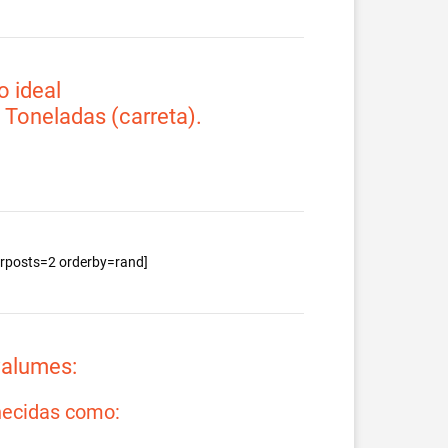
 ideal
2 Toneladas (carreta).
berposts=2 orderby=rand]
valumes:
ecidas como: