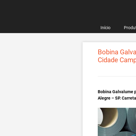
Pular
para
o
conteúdo
Início
Produ
Bobina Galva
Cidade Camp
Bobina Galvalume p
Alegre – SP. Carret