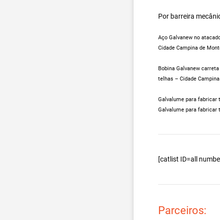
Por barreira mecâni
Aço Galvanew no atacado,
Cidade Campina de Monte
Bobina Galvanew carreta 
telhas – Cidade Campina
Galvalume para fabricar 
Galvalume para fabricar 
[catlist ID=all num
Parceiros: