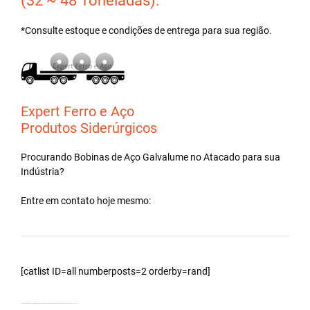
(32 ~ 48 Toneladas).
*Consulte estoque e condições de entrega para sua região.
Expert Ferro e Aço
Produtos Siderúrgicos
Procurando Bobinas de
Aço Galvalume
no
Atacado
para sua
Indústria?
Entre em contato hoje mesmo:
[catlist ID=all numberposts=2 orderby=rand]
Bobinas Galvalumes e Aluzinc, distribuidor, principalmente Bobina Galvalume para fabricar telhas – Cidade Analândia – SP. 190120211145.