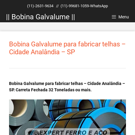
Pular
(11)-2631-9634
//
(11)-99681-1059-WhatsApp
para
|| Bobina Galvalume ||
o
Menu
conteúdo
Bobina Galvalume para fabricar telhas –
Cidade Analândia – SP
Bobina Galvalume para fabricar telhas – Cidade Analândia –
SP. Carreta Fechada 32 Toneladas ou mais.