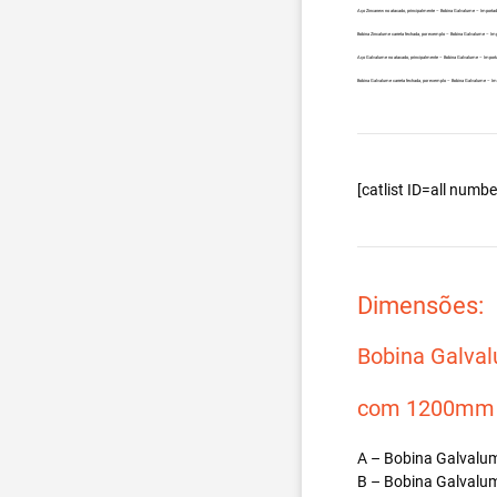
Aço Zincanew no atacado, principalmente – Bobina Galvalume – Importad
Bobina Zincalume carreta fechada, por exemplo – Bobina Galvalume – Im
Aço Galvalume no atacado, principalmente – Bobina Galvalume – Import
Bobina Galvalume carreta fechada, por exemplo – Bobina Galvalume – Im
[catlist ID=all num
Dimensões:
Bobina Galva
com 1200mm d
A – Bobina Galvalum
B – Bobina Galvalum