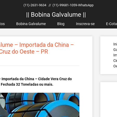
(11)-2631-9634
//
(11)-99681-1059-WhatsApp
|| Bobina Galvalume ||
tos
Bobina Galvalume
Blog
Inscreva-se
E-Cot
lume – Importada da China –
In
G
Cruz do Oeste – PR
Im
Ci
Oe
 Importada da China – Cidade Vera Cruz do
a Fechada 32 Toneladas ou mais.