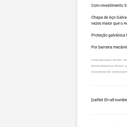
Com revestimento 55
Chapa de Aço Galval
vezes maior que o A
Proteção galvânica f
Por barreira mecâni
Aço Galvanew no atacado, principalmente – Bobina Galvalume – Importa
Bobina Galvanew carreta fechada, por exemplo – Bobina Galvalume – Imp
Galvalume para fabricar telhas metálicas – carreta fechada, principalme
[catlist ID=all num