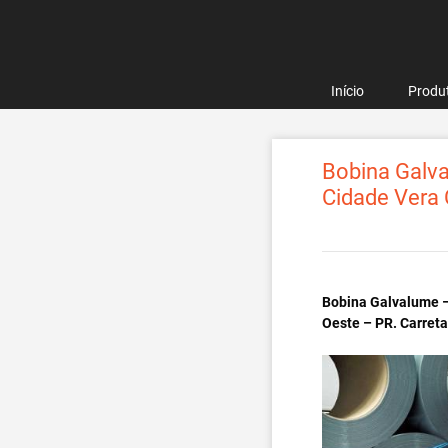
Pular
para
o
conteúdo
Início
Produ
Bobina Galva
Cidade Vera 
Bobina Galvalume –
Oeste – PR. Carret