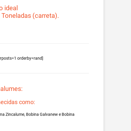
 ideal
2 Toneladas (carreta).
berposts=1 orderby=rand]
valumes:
ecidas como:
ina Zincalume, Bobina Galvanew e Bobina