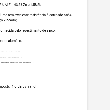
% Al-Zn, 43,5%Zn e 1,5%Si;
ume tem excelente resistência à corrosão até 4
ço Zincado;
ornecida pelo revestimento de zinco;
ca do alumínio.
da da China – Cidade Vera Cruz do Oeste – PR.
ortada da China – Cidade Vera Cruz do Oeste – PR.
nte – Bobina Galvalume – Importada da China – Cidade Vera Cruz do Oeste – PR.
berposts=1 orderby=rand]