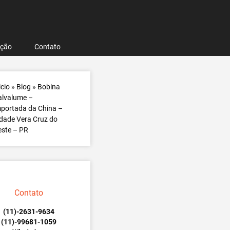
ação
Contato
icio
»
Blog
»
Bobina
alvalume –
portada da China –
dade Vera Cruz do
ste – PR
Contato
(11)-2631-9634
(11)-99681-1059