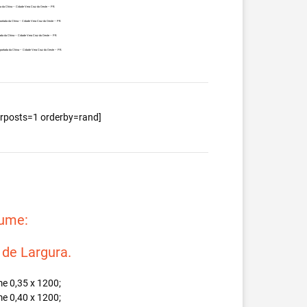
a da China – Cidade Vera Cruz do Oeste – PR.
portada da China – Cidade Vera Cruz do Oeste – PR.
ada da China – Cidade Vera Cruz do Oeste – PR.
portada da China – Cidade Vera Cruz do Oeste – PR.
berposts=1 orderby=rand]
lume:
e Largura.
e 0,35 x 1200;
e 0,40 x 1200;