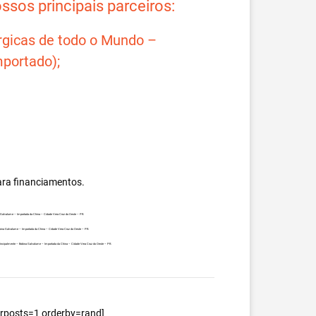
sos principais parceiros:
rgicas de todo o Mundo –
portado);
ara financiamentos.
na Galvalume – Importada da China – Cidade Vera Cruz do Oeste – PR.
obina Galvalume – Importada da China – Cidade Vera Cruz do Oeste – PR.
, principalmente – Bobina Galvalume – Importada da China – Cidade Vera Cruz do Oeste – PR.
berposts=1 orderby=rand]