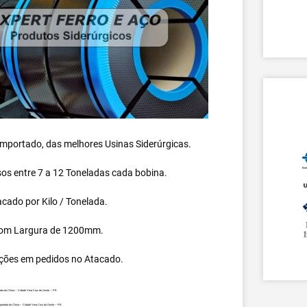
 importado, das melhores Usinas Siderúrgicas.
s entre 7 a 12 Toneladas cada bobina.
cado por Kilo / Tonelada.
om Largura de 1200mm.
ções em pedidos no Atacado.
ada da China – Cidade Vera Cruz do Oeste – PR.
portada da China – Cidade Vera Cruz do Oeste – PR.