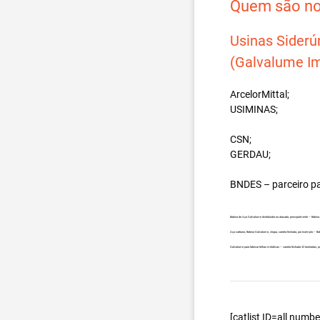
Quem são nos
Usinas Siderú
(Galvalume Im
ArcelorMittal;
USIMINAS;
CSN;
GERDAU;
BNDES – parceiro p
Bobina de Aço Galvalume distribuidor no atacado, principalmente – Bobi
Aço carbono, Bobina Galvalume, chapa, carreta fechada, por exemplo – B
Galvalume para fabricar telhas metálicas – carreta fechada 32 toneladas
[catlist ID=all num