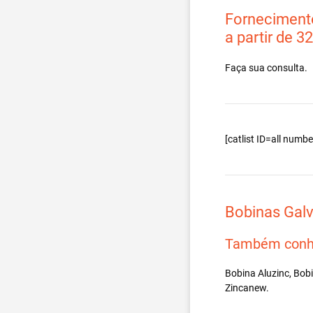
Fornecimento
a partir de 3
Faça sua consulta.
[catlist ID=all num
Bobinas Gal
Também conh
Bobina Aluzinc, Bob
Zincanew.