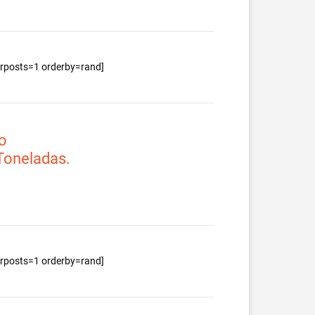
berposts=1 orderby=rand]
o
 Toneladas.
berposts=1 orderby=rand]