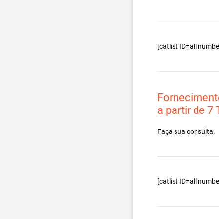
[catlist ID=all num
Forneciment
a partir de 7
Faça sua consulta.
[catlist ID=all num