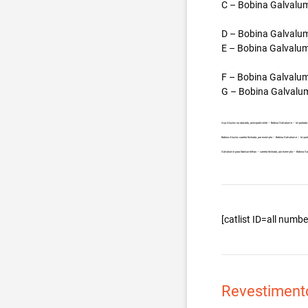
C – Bobina Galvalum
D – Bobina Galvalum
E – Bobina Galvalum
F – Bobina Galvalum
G – Bobina Galvalum
Aço Aluzinc no atacado, principalmente – Bobina Galvalume – Importada
Bobina Aluzinc carreta fechada, por exemplo – Bobina Galvalume – Impor
Galvalume para fabricar telhas – carreta fechada, por exemplo – Bobina
[catlist ID=all num
Revestiment