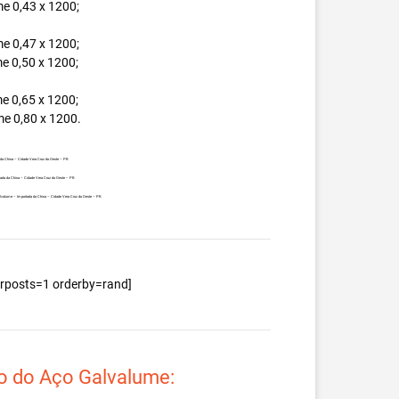
e 0,43 x 1200;
e 0,47 x 1200;
e 0,50 x 1200;
e 0,65 x 1200;
e 0,80 x 1200.
 da China – Cidade Vera Cruz do Oeste – PR.
tada da China – Cidade Vera Cruz do Oeste – PR.
 Galvalume – Importada da China – Cidade Vera Cruz do Oeste – PR.
berposts=1 orderby=rand]
o do Aço Galvalume: