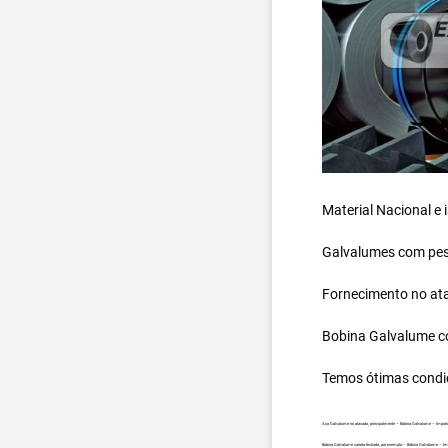
Material Nacional e
Galvalumes com peso
Fornecimento no ata
Bobina Galvalume
c
Temos ótimas condi
Aço Galvalume no atacado, principalmente – Bobina Galvalume – Import
Bobina Galvalume carreta fechada, por exemplo – Bobina Galvalume – Im