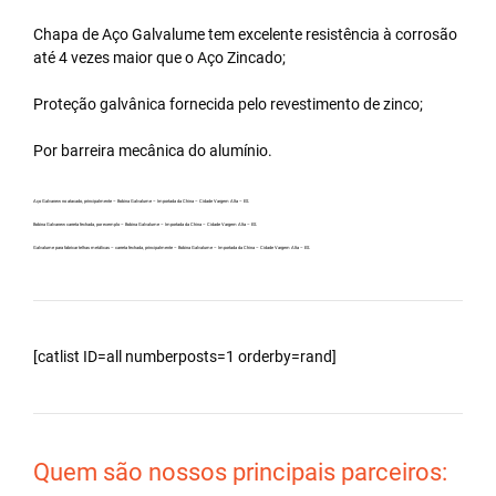
Chapa de Aço Galvalume tem excelente resistência à corrosão
até 4 vezes maior que o Aço Zincado;
Proteção galvânica fornecida pelo revestimento de zinco;
Por barreira mecânica do alumínio.
Aço Galvanew no atacado, principalmente – Bobina Galvalume – Importada da China – Cidade Vargem Alta – ES.
Bobina Galvanew carreta fechada, por exemplo – Bobina Galvalume – Importada da China – Cidade Vargem Alta – ES.
Galvalume para fabricar telhas metálicas – carreta fechada, principalmente – Bobina Galvalume – Importada da China – Cidade Vargem Alta – ES.
[catlist ID=all numberposts=1 orderby=rand]
Quem são nossos principais parceiros: