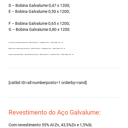
D – Bobina Galvalume 0,47 x 1200;
E – Bobina Galvalume 0,50 x 1200;
F – Bobina Galvalume 0,65 x 1200;
G – Bobina Galvalume 0,80 x 1200.
Aço Aluzinc no atacado, principalmente – Bobina Galvalume – Importada da China – Cidade Vargem Alta – ES.
Bobina Aluzinc carreta fechada, por exemplo – Bobina Galvalume – Importada da China – Cidade Vargem Alta – ES.
Galvalume para fabricar telhas – carreta fechada, por exemplo – Bobina Galvalume – Importada da China – Cidade Vargem Alta – ES.
[catlist ID=all numberposts=1 orderby=rand]
Revestimento do Aço Galvalume:
Com revestimento 55% Al-Zn, 43,5%Zn e 1,5%Si;