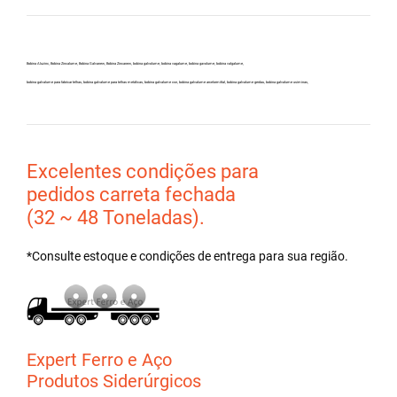
Bobina Aluzinc, Bobina Zincalume, Bobina Galvanew, Bobina Zincanew, bobina galvolume, bobina vagalume, bobina gavolume, bobina valgalume,
bobina galvalume para fabricar telhas, bobina galvalume para telhas metálicas, bobina galvalume csn, bobina galvalume arcelormittal, bobina galvalume gerdau, bobina galvalume usiminas,
Excelentes condições para
pedidos carreta fechada
(32 ~ 48 Toneladas).
*Consulte estoque e condições de entrega para sua região.
Expert Ferro e Aço
Produtos Siderúrgicos