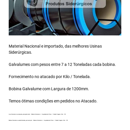
Material Nacional e importado, das melhores Usinas
Siderúrgicas.
Galvalumes com pesos entre 7 a 12 Toneladas cada bobina.
Fornecimento no atacado por Kilo / Tonelada.
Bobina Galvalume
com Largura de 1200mm.
Temos ótimas condições em pedidos no Atacado.
Aço Galvalume no atacado, principalmente – Bobina Galvalume – Importada da China – Cidade Vargem Alta – ES.
Bobina Galvalume carreta fechada, por exemplo – Bobina Galvalume – Importada da China – Cidade Vargem Alta – ES.