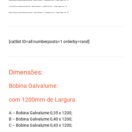
Bobina Zincalume carreta fechada, por exemplo – Bobina Galvalume – Importada da China – Cidade Vargem Alta – ES.
Aço Galvalume no atacado, principalmente – Bobina Galvalume – Importada da China – Cidade Vargem Alta – ES.
Bobina Galvalume carreta fechada, por exemplo – Bobina Galvalume – Importada da China – Cidade Vargem Alta – ES.
[catlist ID=all numberposts=1 orderby=rand]
Dimensões:
Bobina Galvalume:
com 1200mm de Largura.
A – Bobina Galvalume 0,35 x 1200;
B – Bobina Galvalume 0,40 x 1200;
C – Bobina Galvalume 0,43 x 1200;