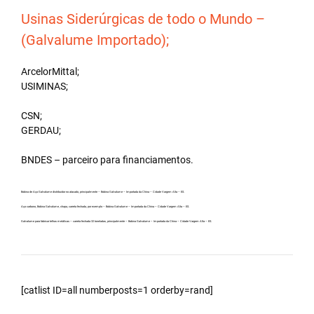
Usinas Siderúrgicas de todo o Mundo –
(Galvalume Importado);
ArcelorMittal;
USIMINAS;
CSN;
GERDAU;
BNDES – parceiro para financiamentos.
Bobina de Aço Galvalume distribuidor no atacado, principalmente – Bobina Galvalume – Importada da China – Cidade Vargem Alta – ES.
Aço carbono, Bobina Galvalume, chapa, carreta fechada, por exemplo – Bobina Galvalume – Importada da China – Cidade Vargem Alta – ES.
Galvalume para fabricar telhas metálicas – carreta fechada 32 toneladas, principalmente – Bobina Galvalume – Importada da China – Cidade Vargem Alta – ES.
[catlist ID=all numberposts=1 orderby=rand]