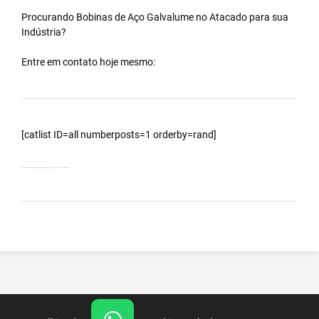
Procurando Bobinas de
Aço Galvalume
no
Atacado
para sua
Indústria?
Entre em contato hoje mesmo:
[catlist ID=all numberposts=1 orderby=rand]
Bobinas Galvalumes e Aluzinc, principalmente Bobina Galvalume – Importada da China – Cidade Vargem Alta – ES.