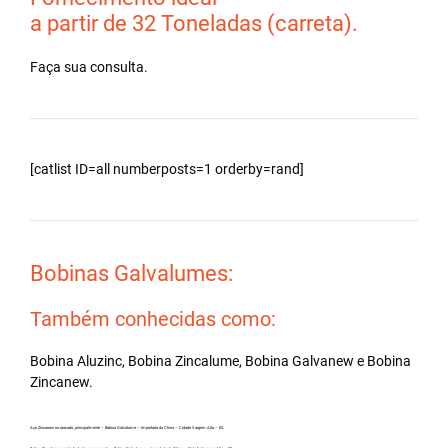
a partir de 32 Toneladas (carreta).
Faça sua consulta.
[catlist ID=all numberposts=1 orderby=rand]
Bobinas Galvalumes:
Também conhecidas como:
Bobina Aluzinc, Bobina Zincalume, Bobina Galvanew e Bobina
Zincanew.
Aço Zincanew no atacado, principalmente – Bobina Galvalume – Importada da China – Cidade Vargem Alta – ES.