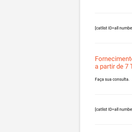
[catlist ID=all num
Forneciment
a partir de 7
Faça sua consulta.
[catlist ID=all num