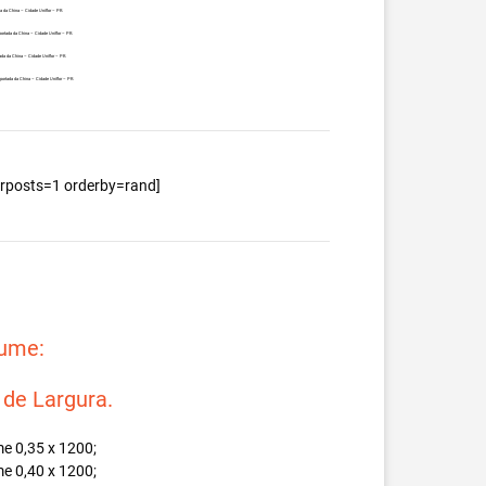
a da China – Cidade Uniflor – PR.
ortada da China – Cidade Uniflor – PR.
da da China – Cidade Uniflor – PR.
ortada da China – Cidade Uniflor – PR.
berposts=1 orderby=rand]
lume:
e Largura.
e 0,35 x 1200;
e 0,40 x 1200;