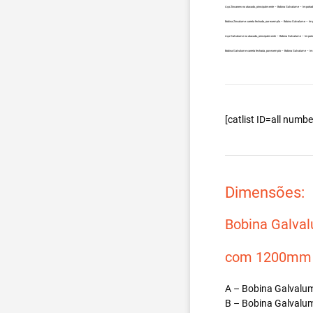
Aço Zincanew no atacado, principalmente – Bobina Galvalume – Importad
Bobina Zincalume carreta fechada, por exemplo – Bobina Galvalume – Imp
Aço Galvalume no atacado, principalmente – Bobina Galvalume – Importa
Bobina Galvalume carreta fechada, por exemplo – Bobina Galvalume – Imp
[catlist ID=all num
Dimensões:
Bobina Galva
com 1200mm d
A – Bobina Galvalum
B – Bobina Galvalum