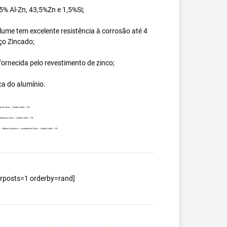
% Al-Zn, 43,5%Zn e 1,5%Si;
ume tem excelente resistência à corrosão até 4
ço Zincado;
ornecida pelo revestimento de zinco;
ca do alumínio.
a da China – Cidade Uniflor – PR.
rtada da China – Cidade Uniflor – PR.
nte – Bobina Galvalume – Importada da China – Cidade Uniflor – PR.
berposts=1 orderby=rand]