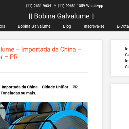
(11)-2631-9634
//
(11)-99681-1059-WhatsApp
|| Bobina Galvalume ||
tos
Bobina Galvalume
Blog
Inscreva-se
E-Cot
lume – Importada da China –
In
G
or – PR
Im
Ci
 Importada da China – Cidade Uniflor – PR.
 Toneladas ou mais.