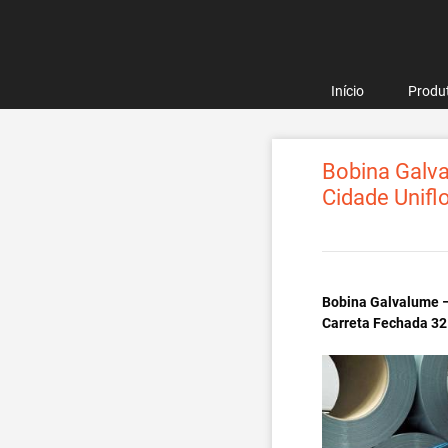
Pular
para
o
conteúdo
Início
Produ
Bobina Galva
Cidade Unifl
Bobina Galvalume –
Carreta Fechada 32