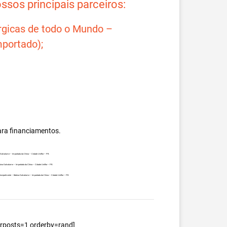
sos principais parceiros:
rgicas de todo o Mundo –
portado);
ara financiamentos.
a Galvalume – Importada da China – Cidade Uniflor – PR.
obina Galvalume – Importada da China – Cidade Uniflor – PR.
 principalmente – Bobina Galvalume – Importada da China – Cidade Uniflor – PR.
berposts=1 orderby=rand]