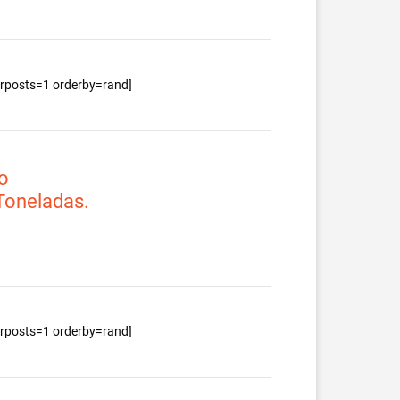
berposts=1 orderby=rand]
o
 Toneladas.
berposts=1 orderby=rand]