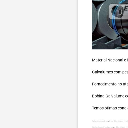
Material Nacional e
Galvalumes com peso
Fornecimento no ata
Bobina Galvalume
c
Temos ótimas condi
Aço Galvalume no atacado, principalmente – Bobina Galvalume – Importa
Bobina Galvalume carreta fechada, por exemplo – Bobina Galvalume – Imp