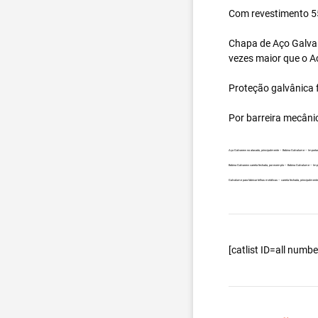
Com revestimento 55
Chapa de Aço Galval
vezes maior que o A
Proteção galvânica f
Por barreira mecâni
Aço Galvanew no atacado, principalmente – Bobina Galvalume – Importad
Bobina Galvanew carreta fechada, por exemplo – Bobina Galvalume – Impo
Galvalume para fabricar telhas metálicas – carreta fechada, principalme
[catlist ID=all num