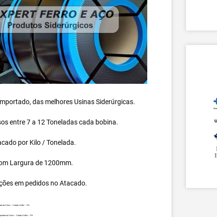
 importado, das melhores Usinas Siderúrgicas.
s entre 7 a 12 Toneladas cada bobina.
cado por Kilo / Tonelada.
om Largura de 1200mm.
ções em pedidos no Atacado.
da da China – Cidade Uniflor – PR.
ortada da China – Cidade Uniflor – PR.