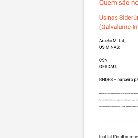
Quem são nos
Usinas Siderú
(Galvalume Im
ArcelorMittal;
USIMINAS;
CSN;
GERDAU;
BNDES – parceiro p
Bobina de Aço Galvalume distribuidor no atacado, principalmente – Bobin
Aço carbono, Bobina Galvalume, chapa, carreta fechada, por exemplo – B
Galvalume para fabricar telhas metálicas – carreta fechada 32 toneladas,
[catlist ID=all num