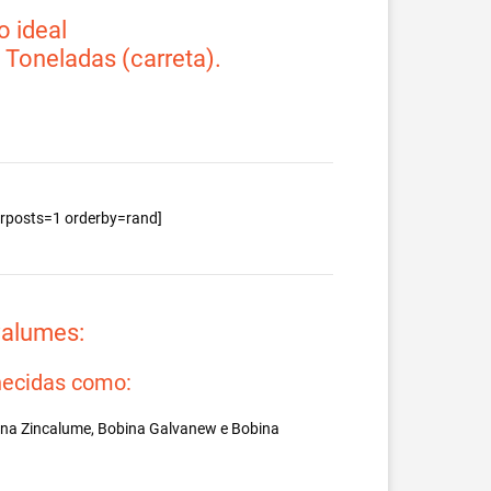
 ideal
2 Toneladas (carreta).
berposts=1 orderby=rand]
valumes:
ecidas como:
ina Zincalume, Bobina Galvanew e Bobina