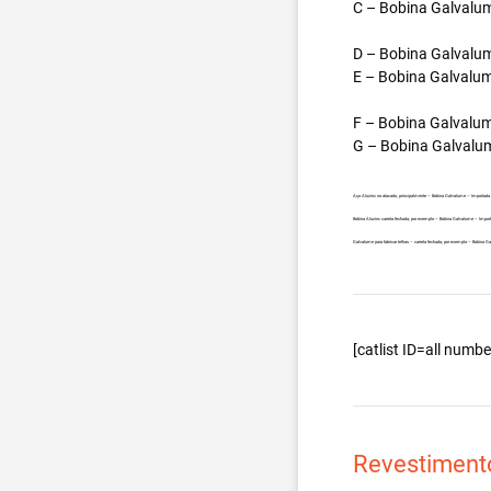
C – Bobina Galvalum
D – Bobina Galvalum
E – Bobina Galvalum
F – Bobina Galvalum
G – Bobina Galvalum
Aço Aluzinc no atacado, principalmente – Bobina Galvalume – Importada 
Bobina Aluzinc carreta fechada, por exemplo – Bobina Galvalume – Import
Galvalume para fabricar telhas – carreta fechada, por exemplo – Bobina 
[catlist ID=all num
Revestiment