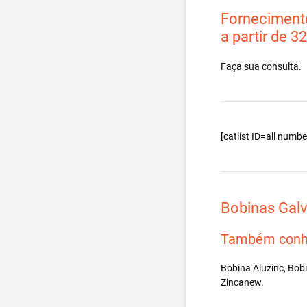
Fornecimento
a partir de 3
Faça sua consulta.
[catlist ID=all num
Bobinas Gal
Também conh
Bobina Aluzinc, Bob
Zincanew.