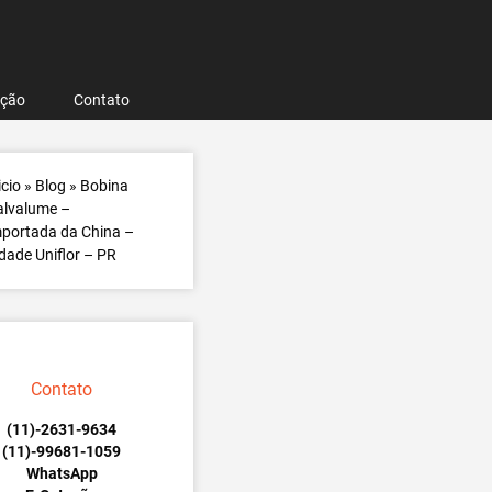
ação
Contato
icio
»
Blog
»
Bobina
alvalume –
portada da China –
dade Uniflor – PR
Contato
(11)-2631-9634
(11)-99681-1059
WhatsApp