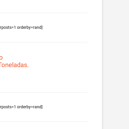
berposts=1 orderby=rand]
o
 Toneladas.
berposts=1 orderby=rand]