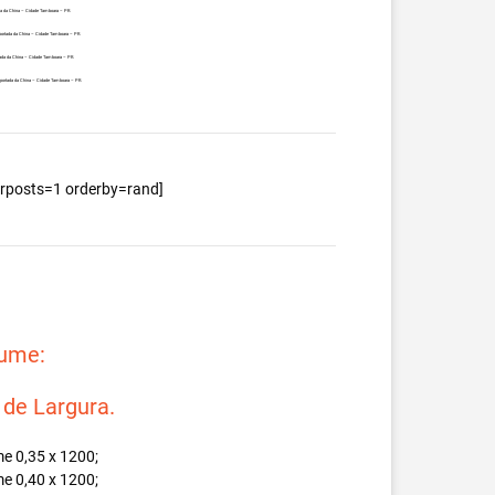
da da China – Cidade Tamboara – PR.
portada da China – Cidade Tamboara – PR.
tada da China – Cidade Tamboara – PR.
mportada da China – Cidade Tamboara – PR.
berposts=1 orderby=rand]
lume:
e Largura.
e 0,35 x 1200;
e 0,40 x 1200;