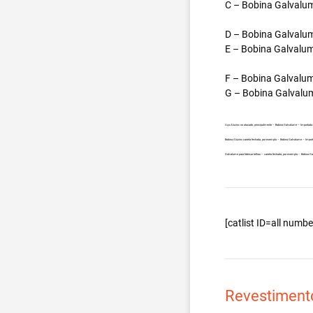
C – Bobina Galvalum
D – Bobina Galvalum
E – Bobina Galvalum
F – Bobina Galvalum
G – Bobina Galvalum
Aço Aluzinc no atacado, principalmente – Bobina Galvalume – Importad
Bobina Aluzinc carreta fechada, por exemplo – Bobina Galvalume – Impo
Galvalume para fabricar telhas – carreta fechada, por exemplo – Bobina
[catlist ID=all num
Revestiment