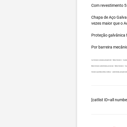
Com revestimento 55
Chapa de Aço Galval
vezes maior que o A
Proteção galvânica f
Por barreira mecâni
Aço Galvanew no atacado, principalmente – Bobina Galvalume – Import
Bobina Galvanew carreta fechada, por exemplo – Bobina Galvalume – Im
Galvalume para fabricar telhas metálicas – carreta fechada, principalm
[catlist ID=all num