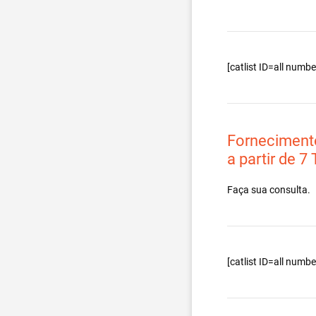
[catlist ID=all num
Forneciment
a partir de 7
Faça sua consulta.
[catlist ID=all num