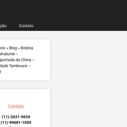
ação
Contato
icio
»
Blog
»
Bobina
alvalume –
portada da China –
idade Tamboara –
R
Contato
(11)-2631-9634
(11)-99681-1059