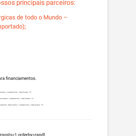
sos principais parceiros:
rgicas de todo o Mundo –
portado);
ara financiamentos.
ina Galvalume – Importada da China – Cidade Tamboara – PR.
Bobina Galvalume – Importada da China – Cidade Tamboara – PR.
s, principalmente – Bobina Galvalume – Importada da China – Cidade Tamboara – PR.
berposts=1 orderby=rand]