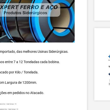
 importado, das melhores Usinas Siderúrgicas.
s entre 7 a 12 Toneladas cada bobina.
cado por Kilo / Tonelada.
om Largura de 1200mm.
ções em pedidos no Atacado.
tada da China – Cidade Tamboara – PR.
mportada da China – Cidade Tamboara – PR.