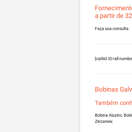
Fornecimento
a partir de 3
Faça sua consulta.
[catlist ID=all num
Bobinas Gal
Também conh
Bobina Aluzinc, Bob
Zincanew.