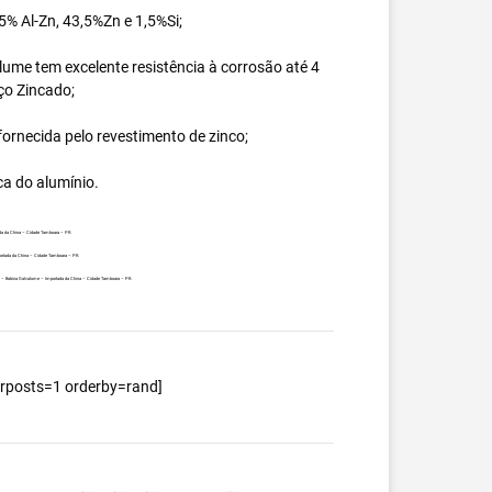
% Al-Zn, 43,5%Zn e 1,5%Si;
ume tem excelente resistência à corrosão até 4
ço Zincado;
ornecida pelo revestimento de zinco;
ca do alumínio.
ada da China – Cidade Tamboara – PR.
portada da China – Cidade Tamboara – PR.
ente – Bobina Galvalume – Importada da China – Cidade Tamboara – PR.
berposts=1 orderby=rand]