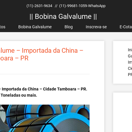
(11)-2631-9634
//
(11)-99681-1059-WhatsApp
|| Bobina Galvalume ||
tos
Bobina Galvalume
Blog
Inscreva-se
E-Cot
lume – Importada da China –
In
G
oara – PR
Im
C
P
 Importada da China – Cidade Tamboara – PR.
 Toneladas ou mais.