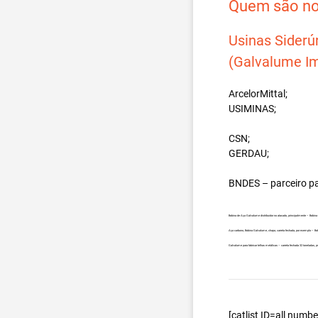
Quem são nos
Usinas Siderú
(Galvalume Im
ArcelorMittal;
USIMINAS;
CSN;
GERDAU;
BNDES – parceiro p
Bobina de Aço Galvalume distribuidor no atacado, principalmente – Bob
Aço carbono, Bobina Galvalume, chapa, carreta fechada, por exemplo – 
Galvalume para fabricar telhas metálicas – carreta fechada 32 tonelada
[catlist ID=all num