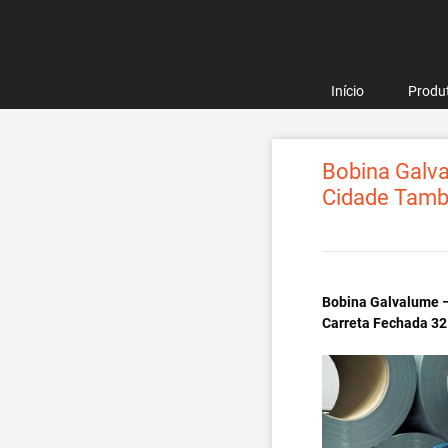
Pular
para
o
conteúdo
Início
Produ
Bobina Galva
Cidade Tamb
Bobina Galvalume –
Carreta Fechada 32