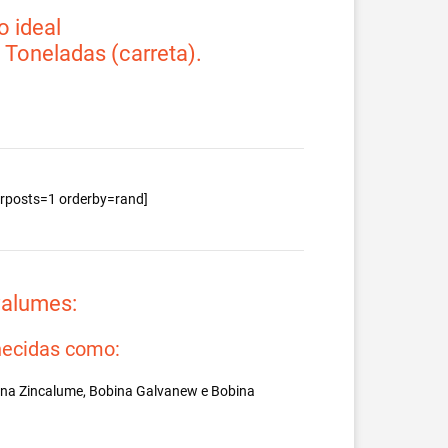
 ideal
2 Toneladas (carreta).
berposts=1 orderby=rand]
valumes:
ecidas como:
ina Zincalume, Bobina Galvanew e Bobina