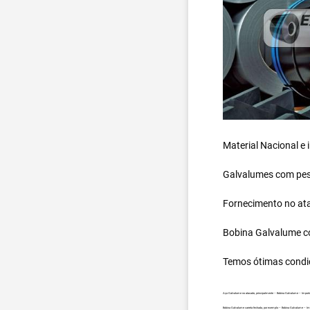
Material Nacional e
Galvalumes com peso
Fornecimento no ata
Bobina Galvalume
c
Temos ótimas condi
Aço Galvalume no atacado, principalmente – Bobina Galvalume – Impor
Bobina Galvalume carreta fechada, por exemplo – Bobina Galvalume – I