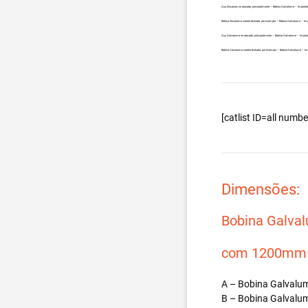
Aço Zincanew no atacado, principalmente – Bobina Galvalume – Importa
Bobina Zincalume carreta fechada, por exemplo – Bobina Galvalume – Im
Aço Galvalume no atacado, principalmente – Bobina Galvalume – Impor
Bobina Galvalume carreta fechada, por exemplo – Bobina Galvalume – I
[catlist ID=all num
Dimensões:
Bobina Galva
com 1200mm d
A – Bobina Galvalum
B – Bobina Galvalum