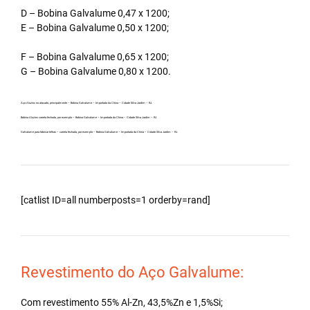
D – Bobina Galvalume 0,47 x 1200;
E – Bobina Galvalume 0,50 x 1200;
F – Bobina Galvalume 0,65 x 1200;
G – Bobina Galvalume 0,80 x 1200.
Aço Aluzinc no atacado, principalmente – Bobina Galvalume – Importada da China – Cidade Silva Jardim – RJ.
Bobina Aluzinc carreta fechada, por exemplo – Bobina Galvalume – Importada da China – Cidade Silva Jardim – RJ.
Galvalume para fabricar telhas – carreta fechada, por exemplo – Bobina Galvalume – Importada da China – Cidade Silva Jardim – RJ.
[catlist ID=all numberposts=1 orderby=rand]
Revestimento do Aço Galvalume:
Com revestimento 55% Al-Zn, 43,5%Zn e 1,5%Si;