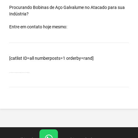
Procurando Bobinas de
Aço Galvalume
no
Atacado
para sua
Indústria?
Entre em contato hoje mesmo:
[catlist ID=all numberposts=1 orderby=rand]
Bobinas Galvalumes e Aluzinc, principalmente Bobina Galvalume – Importada da China – Cidade Silva Jardim – RJ.