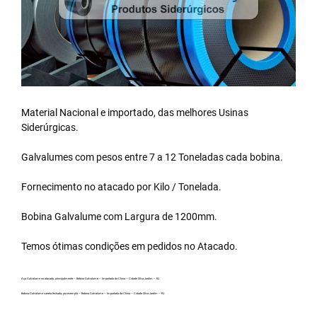
Material Nacional e importado, das melhores Usinas
Siderúrgicas.
Galvalumes com pesos entre 7 a 12 Toneladas cada bobina.
Fornecimento no atacado por Kilo / Tonelada.
Bobina Galvalume
com Largura de 1200mm.
Temos ótimas condições em pedidos no Atacado.
Aço Galvalume no atacado, principalmente – Bobina Galvalume – Importada da China – Cidade Silva Jardim – RJ.
Bobina Galvalume carreta fechada, por exemplo – Bobina Galvalume – Importada da China – Cidade Silva Jardim – RJ.