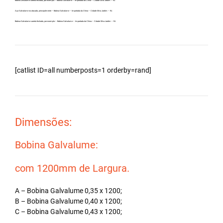
Bobina Zincalume carreta fechada, por exemplo – Bobina Galvalume – Importada da China – Cidade Silva Jardim – RJ.
Aço Galvalume no atacado, principalmente – Bobina Galvalume – Importada da China – Cidade Silva Jardim – RJ.
Bobina Galvalume carreta fechada, por exemplo – Bobina Galvalume – Importada da China – Cidade Silva Jardim – RJ.
[catlist ID=all numberposts=1 orderby=rand]
Dimensões:
Bobina Galvalume:
com 1200mm de Largura.
A – Bobina Galvalume 0,35 x 1200;
B – Bobina Galvalume 0,40 x 1200;
C – Bobina Galvalume 0,43 x 1200;