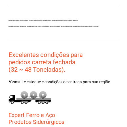
Bobina Aluzinc, Bobina Zincalume, Bobina Galvanew, Bobina Zincanew, bobina galvolume, bobina vagalume, bobina gavolume, bobina valgalume,
bobina galvalume para fabricar telhas, bobina galvalume para telhas metálicas, bobina galvalume csn, bobina galvalume arcelormittal, bobina galvalume gerdau, bobina galvalume usiminas,
Excelentes condições para
pedidos carreta fechada
(32 ~ 48 Toneladas).
*Consulte estoque e condições de entrega para sua região.
Expert Ferro e Aço
Produtos Siderúrgicos