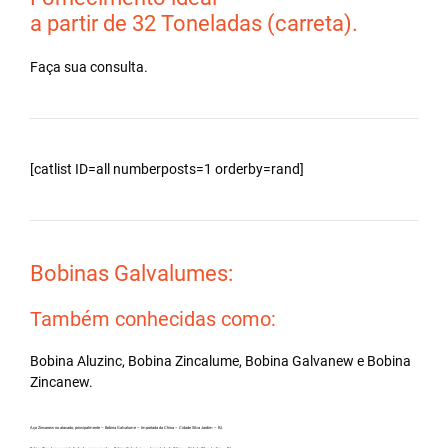
a partir de 32 Toneladas (carreta).
Faça sua consulta.
[catlist ID=all numberposts=1 orderby=rand]
Bobinas Galvalumes:
Também conhecidas como:
Bobina Aluzinc, Bobina Zincalume, Bobina Galvanew e Bobina
Zincanew.
Aço Zincanew no atacado, principalmente – Bobina Galvalume – Importada da China – Cidade Silva Jardim – RJ.