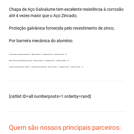
Chapa de Aço Galvalume tem excelente resistência à corrosão
até 4 vezes maior que o Aço Zincado;
Proteção galvânica fornecida pelo revestimento de zinco;
Por barreira mecânica do alumínio.
Aço Galvanew no atacado, principalmente – Bobina Galvalume – Importada da China – Cidade Silva Jardim – RJ.
Bobina Galvanew carreta fechada, por exemplo – Bobina Galvalume – Importada da China – Cidade Silva Jardim – RJ.
Galvalume para fabricar telhas metálicas – carreta fechada, principalmente – Bobina Galvalume – Importada da China – Cidade Silva Jardim – RJ.
[catlist ID=all numberposts=1 orderby=rand]
Quem são nossos principais parceiros: