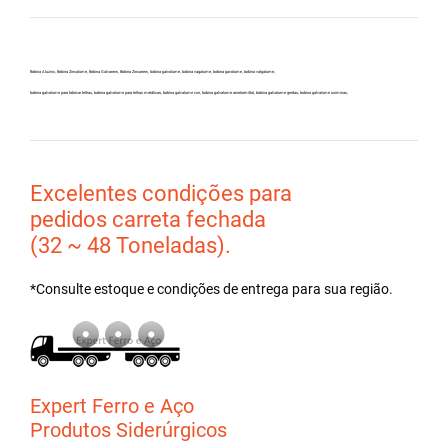
Bobina Aluzinc, Bobina Zincalume, Bobina Galvanew, Bobina Zincanew, bobina galvolume, bobina vagalume, bobina gavolume, bobina valgalume,
bobina galvalume para fabricar telhas, bobina galvalume para telhas metálicas, bobina galvalume csn, bobina galvalume arcelormittal, bobina galvalume gerdau, bobina galvalume usiminas,
Excelentes condições para
pedidos carreta fechada
(32 ~ 48 Toneladas).
*Consulte estoque e condições de entrega para sua região.
Expert Ferro e Aço
Produtos Siderúrgicos