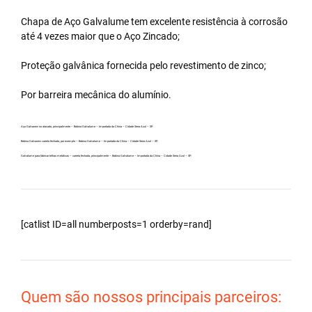
Chapa de Aço Galvalume tem excelente resistência à corrosão
até 4 vezes maior que o Aço Zincado;
Proteção galvânica fornecida pelo revestimento de zinco;
Por barreira mecânica do alumínio.
Aço Galvanew no atacado, principalmente – Bobina Galvalume – Importada da China – Cidade Serra Azul – SP.
Bobina Galvanew carreta fechada, por exemplo – Bobina Galvalume – Importada da China – Cidade Serra Azul – SP.
Galvalume para fabricar telhas metálicas – carreta fechada, principalmente – Bobina Galvalume – Importada da China – Cidade Serra Azul – SP.
[catlist ID=all numberposts=1 orderby=rand]
Quem são nossos principais parceiros: