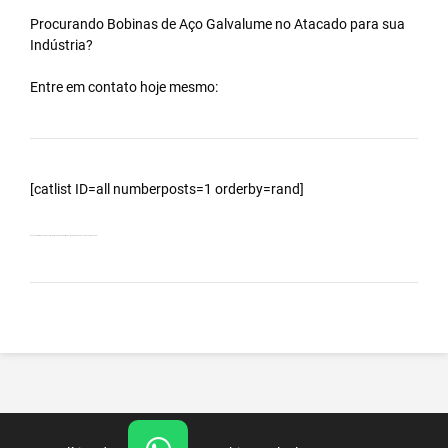
Procurando Bobinas de
Aço Galvalume
no
Atacado
para sua
Indústria?
Entre em contato hoje mesmo:
[catlist ID=all numberposts=1 orderby=rand]
Bobinas Galvalumes e Aluzinc, principalmente Bobina Galvalume – Importada da China – Cidade Serra Azul – SP.