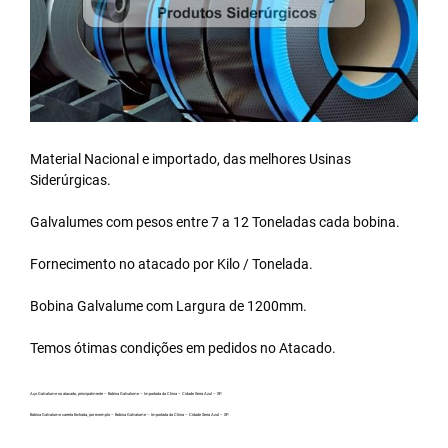
Material Nacional e importado, das melhores Usinas
Siderúrgicas.
Galvalumes com pesos entre 7 a 12 Toneladas cada bobina.
Fornecimento no atacado por Kilo / Tonelada.
Bobina Galvalume
com Largura de 1200mm.
Temos ótimas condições em pedidos no Atacado.
Aço Galvalume no atacado, principalmente – Bobina Galvalume – Importada da China – Cidade Serra Azul – SP.
Bobina Galvalume carreta fechada, por exemplo – Bobina Galvalume – Importada da China – Cidade Serra Azul – SP.