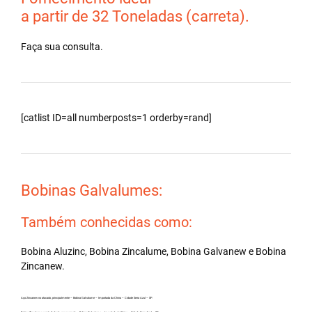
a partir de 32 Toneladas (carreta).
Faça sua consulta.
[catlist ID=all numberposts=1 orderby=rand]
Bobinas Galvalumes:
Também conhecidas como:
Bobina Aluzinc, Bobina Zincalume, Bobina Galvanew e Bobina
Zincanew.
Aço Zincanew no atacado, principalmente – Bobina Galvalume – Importada da China – Cidade Serra Azul – SP.