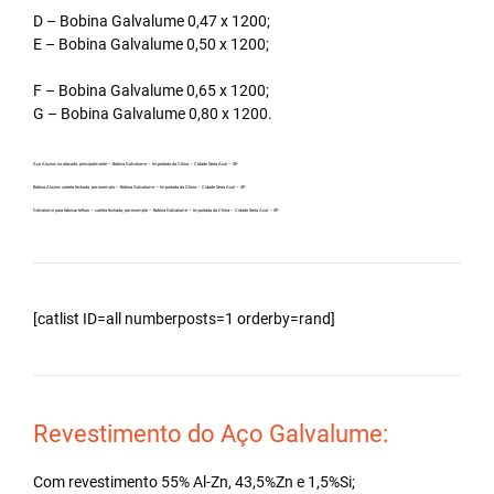
D – Bobina Galvalume 0,47 x 1200;
E – Bobina Galvalume 0,50 x 1200;
F – Bobina Galvalume 0,65 x 1200;
G – Bobina Galvalume 0,80 x 1200.
Aço Aluzinc no atacado, principalmente – Bobina Galvalume – Importada da China – Cidade Serra Azul – SP.
Bobina Aluzinc carreta fechada, por exemplo – Bobina Galvalume – Importada da China – Cidade Serra Azul – SP.
Galvalume para fabricar telhas – carreta fechada, por exemplo – Bobina Galvalume – Importada da China – Cidade Serra Azul – SP.
[catlist ID=all numberposts=1 orderby=rand]
Revestimento do Aço Galvalume:
Com revestimento 55% Al-Zn, 43,5%Zn e 1,5%Si;