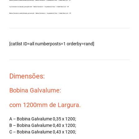
Bobina Zincalume carreta fechada, por exemplo – Bobina Galvalume – Importada da China – Cidade Serra Azul – SP.
Aço Galvalume no atacado, principalmente – Bobina Galvalume – Importada da China – Cidade Serra Azul – SP.
Bobina Galvalume carreta fechada, por exemplo – Bobina Galvalume – Importada da China – Cidade Serra Azul – SP.
[catlist ID=all numberposts=1 orderby=rand]
Dimensões:
Bobina Galvalume:
com 1200mm de Largura.
A – Bobina Galvalume 0,35 x 1200;
B – Bobina Galvalume 0,40 x 1200;
C – Bobina Galvalume 0,43 x 1200;