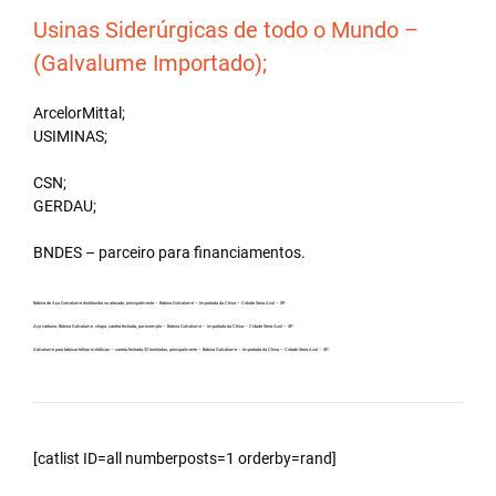
Usinas Siderúrgicas de todo o Mundo –
(Galvalume Importado);
ArcelorMittal;
USIMINAS;
CSN;
GERDAU;
BNDES – parceiro para financiamentos.
Bobina de Aço Galvalume distribuidor no atacado, principalmente – Bobina Galvalume – Importada da China – Cidade Serra Azul – SP.
Aço carbono, Bobina Galvalume, chapa, carreta fechada, por exemplo – Bobina Galvalume – Importada da China – Cidade Serra Azul – SP.
Galvalume para fabricar telhas metálicas – carreta fechada 32 toneladas, principalmente – Bobina Galvalume – Importada da China – Cidade Serra Azul – SP.
[catlist ID=all numberposts=1 orderby=rand]