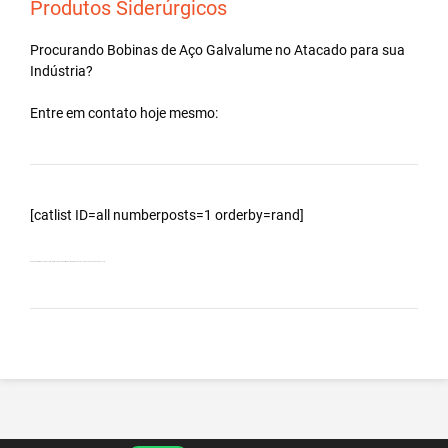
Produtos Siderúrgicos
Procurando Bobinas de
Aço Galvalume
no
Atacado
para sua
Indústria?
Entre em contato hoje mesmo:
[catlist ID=all numberposts=1 orderby=rand]
Bobinas Galvalumes e Aluzinc, principalmente Bobina Galvalume – Importada da China – Cidade São Pedro do Paraná – PR.