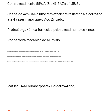
Com revestimento 55% Al-Zn, 43,5%Zn e 1,5%Si;
Chapa de Aço Galvalume tem excelente resistência à corrosão
até 4 vezes maior que o Aço Zincado;
Proteção galvânica fornecida pelo revestimento de zinco;
Por barreira mecânica do alumínio.
Aço Galvanew no atacado, principalmente – Bobina Galvalume – Importada da China – Cidade São Pedro do Paraná – PR.
Bobina Galvanew carreta fechada, por exemplo – Bobina Galvalume – Importada da China – Cidade São Pedro do Paraná – PR.
Galvalume para fabricar telhas metálicas – carreta fechada, principalmente – Bobina Galvalume – Importada da China – Cidade São Pedro do Paraná – PR.
[catlist ID=all numberposts=1 orderby=rand]