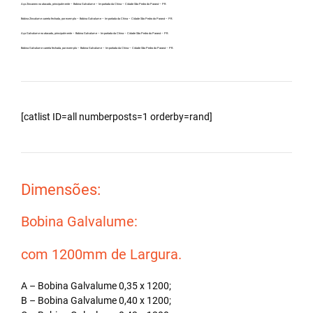
Aço Zincanew no atacado, principalmente – Bobina Galvalume – Importada da China – Cidade São Pedro do Paraná – PR.
Bobina Zincalume carreta fechada, por exemplo – Bobina Galvalume – Importada da China – Cidade São Pedro do Paraná – PR.
Aço Galvalume no atacado, principalmente – Bobina Galvalume – Importada da China – Cidade São Pedro do Paraná – PR.
Bobina Galvalume carreta fechada, por exemplo – Bobina Galvalume – Importada da China – Cidade São Pedro do Paraná – PR.
[catlist ID=all numberposts=1 orderby=rand]
Dimensões:
Bobina Galvalume:
com 1200mm de Largura.
A – Bobina Galvalume 0,35 x 1200;
B – Bobina Galvalume 0,40 x 1200;