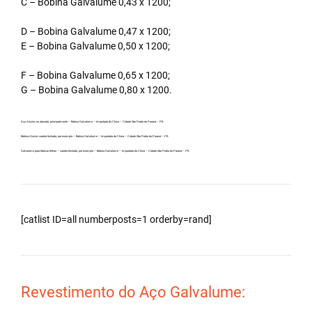
C – Bobina Galvalume 0,43 x 1200;
D – Bobina Galvalume 0,47 x 1200;
E – Bobina Galvalume 0,50 x 1200;
F – Bobina Galvalume 0,65 x 1200;
G – Bobina Galvalume 0,80 x 1200.
Aço Aluzinc no atacado, principalmente – Bobina Galvalume – Importada da China – Cidade São Pedro do Paraná – PR.
Bobina Aluzinc carreta fechada, por exemplo – Bobina Galvalume – Importada da China – Cidade São Pedro do Paraná – PR.
Galvalume para fabricar telhas – carreta fechada, por exemplo – Bobina Galvalume – Importada da China – Cidade São Pedro do Paraná – PR.
[catlist ID=all numberposts=1 orderby=rand]
Revestimento do Aço Galvalume: