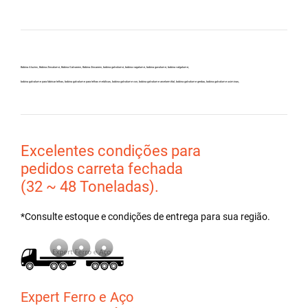
Bobina Aluzinc, Bobina Zincalume, Bobina Galvanew, Bobina Zincanew, bobina galvolume, bobina vagalume, bobina gavolume, bobina valgalume,
bobina galvalume para fabricar telhas, bobina galvalume para telhas metálicas, bobina galvalume csn, bobina galvalume arcelormittal, bobina galvalume gerdau, bobina galvalume usiminas,
Excelentes condições para
pedidos carreta fechada
(32 ~ 48 Toneladas).
*Consulte estoque e condições de entrega para sua região.
Expert Ferro e Aço