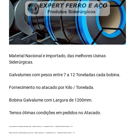
Material Nacional e importado, das melhores Usinas
Siderúrgicas.
Galvalumes com pesos entre 7 a 12 Toneladas cada bobina.
Fornecimento no atacado por Kilo / Tonelada.
Bobina Galvalume
com Largura de 1200mm.
Temos ótimas condições em pedidos no Atacado.
Aço Galvalume no atacado, principalmente – Bobina Galvalume – Importada da China – Cidade São Pedro do Paraná – PR.
Bobina Galvalume carreta fechada, por exemplo – Bobina Galvalume – Importada da China – Cidade São Pedro do Paraná – PR.