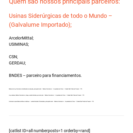
Quem são nossos principais parceiros:
Usinas Siderúrgicas de todo o Mundo –
(Galvalume Importado);
ArcelorMittal;
USIMINAS;
CSN;
GERDAU;
BNDES – parceiro para financiamentos.
Bobina de Aço Galvalume distribuidor no atacado, principalmente – Bobina Galvalume – Importada da China – Cidade São Pedro do Paraná – PR.
Aço carbono, Bobina Galvalume, chapa, carreta fechada, por exemplo – Bobina Galvalume – Importada da China – Cidade São Pedro do Paraná – PR.
Galvalume para fabricar telhas metálicas – carreta fechada 32 toneladas, principalmente – Bobina Galvalume – Importada da China – Cidade São Pedro do Paraná – PR.
[catlist ID=all numberposts=1 orderby=rand]