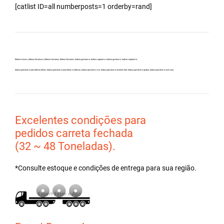
[catlist ID=all numberposts=1 orderby=rand]
Bobina Aluzinc, Bobina Zincalume, Bobina Galvanew, Bobina Zincanew, bobina galvolume, bobina vagalume, bobina gavolume, bobina valgalume,
bobina galvalume para fabricar telhas, bobina galvalume para telhas metálicas, bobina galvalume csn, bobina galvalume arcelormittal, bobina galvalume gerdau, bobina galvalume usiminas,
Excelentes condições para
pedidos carreta fechada
(32 ~ 48 Toneladas).
*Consulte estoque e condições de entrega para sua região.