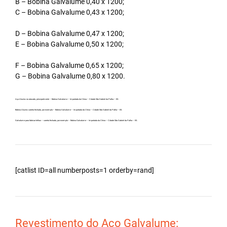
B – Bobina Galvalume 0,40 x 1200;
C – Bobina Galvalume 0,43 x 1200;
D – Bobina Galvalume 0,47 x 1200;
E – Bobina Galvalume 0,50 x 1200;
F – Bobina Galvalume 0,65 x 1200;
G – Bobina Galvalume 0,80 x 1200.
Aço Aluzinc no atacado, principalmente – Bobina Galvalume – Importada da China – Cidade São Gabriel da Palha – ES.
Bobina Aluzinc carreta fechada, por exemplo – Bobina Galvalume – Importada da China – Cidade São Gabriel da Palha – ES.
Galvalume para fabricar telhas – carreta fechada, por exemplo – Bobina Galvalume – Importada da China – Cidade São Gabriel da Palha – ES.
[catlist ID=all numberposts=1 orderby=rand]
Revestimento do Aço Galvalume: