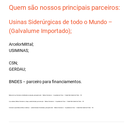
Quem são nossos principais parceiros:
Usinas Siderúrgicas de todo o Mundo –
(Galvalume Importado);
ArcelorMittal;
USIMINAS;
CSN;
GERDAU;
BNDES – parceiro para financiamentos.
Bobina de Aço Galvalume distribuidor no atacado, principalmente – Bobina Galvalume – Importada da China – Cidade São Gabriel da Palha – ES.
Aço carbono, Bobina Galvalume, chapa, carreta fechada, por exemplo – Bobina Galvalume – Importada da China – Cidade São Gabriel da Palha – ES.
Galvalume para fabricar telhas metálicas – carreta fechada 32 toneladas, principalmente – Bobina Galvalume – Importada da China – Cidade São Gabriel da Palha – ES.