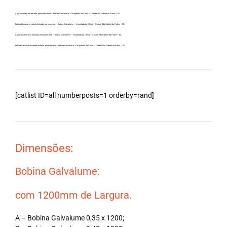
Aço Zincanew no atacado, principalmente – Bobina Galvalume – Importada da China – Cidade São Gabriel da Palha – ES.
Bobina Zincalume carreta fechada, por exemplo – Bobina Galvalume – Importada da China – Cidade São Gabriel da Palha – ES.
Aço Galvalume no atacado, principalmente – Bobina Galvalume – Importada da China – Cidade São Gabriel da Palha – ES.
Bobina Galvalume carreta fechada, por exemplo – Bobina Galvalume – Importada da China – Cidade São Gabriel da Palha – ES.
[catlist ID=all numberposts=1 orderby=rand]
Dimensões:
Bobina Galvalume:
com 1200mm de Largura.
A – Bobina Galvalume 0,35 x 1200;