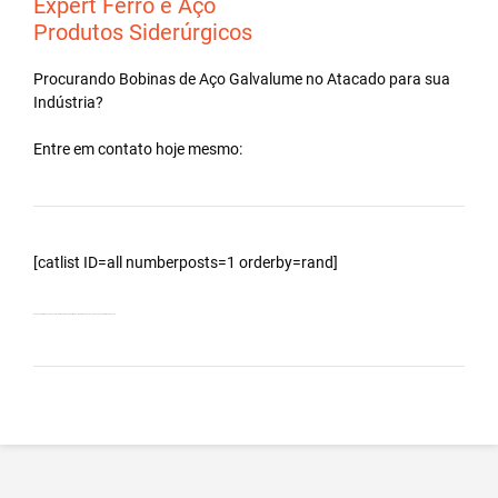
Expert Ferro e Aço
Produtos Siderúrgicos
Procurando Bobinas de
Aço Galvalume
no
Atacado
para sua
Indústria?
Entre em contato hoje mesmo:
[catlist ID=all numberposts=1 orderby=rand]
Bobinas Galvalumes e Aluzinc, principalmente Bobina Galvalume – Importada da China – Cidade São Gabriel da Palha – ES.