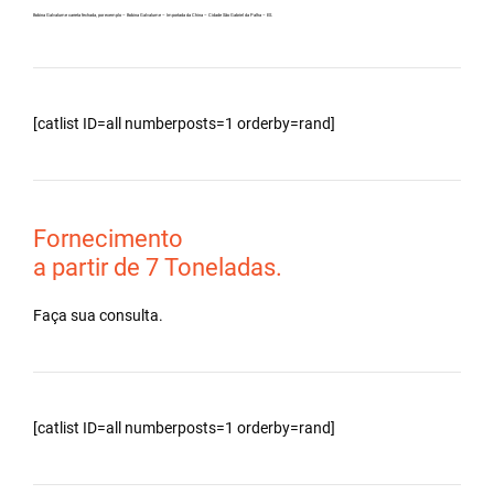
Bobina Galvalume carreta fechada, por exemplo – Bobina Galvalume – Importada da China – Cidade São Gabriel da Palha – ES.
[catlist ID=all numberposts=1 orderby=rand]
Fornecimento
a partir de 7 Toneladas.
Faça sua consulta.
[catlist ID=all numberposts=1 orderby=rand]