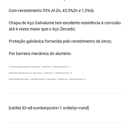
Com revestimento 55% Al-Zn, 43,5%Zn e 1,5%Si;
Chapa de Aço Galvalume tem excelente resistência à corrosão
até 4 vezes maior que o Aço Zincado;
Proteção galvânica fornecida pelo revestimento de zinco;
Por barreira mecânica do alumínio.
Aço Galvanew no atacado, principalmente – Bobina Galvalume – Importada da China – Cidade São Gabriel da Palha – ES.
Bobina Galvanew carreta fechada, por exemplo – Bobina Galvalume – Importada da China – Cidade São Gabriel da Palha – ES.
Galvalume para fabricar telhas metálicas – carreta fechada, principalmente – Bobina Galvalume – Importada da China – Cidade São Gabriel da Palha – ES.
[catlist ID=all numberposts=1 orderby=rand]