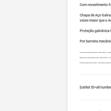
Com revestimento 55
Chapa de Aço Galval
vezes maior que o A
Proteção galvânica f
Por barreira mecâni
Aço Galvanew no atacado, principalmente – Bobina Galvalume – Importad
Bobina Galvanew carreta fechada, por exemplo – Bobina Galvalume – Impo
Galvalume para fabricar telhas metálicas – carreta fechada, principalme
[catlist ID=all num