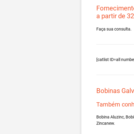
Fornecimento
a partir de 3
Faça sua consulta.
[catlist ID=all num
Bobinas Gal
Também conh
Bobina Aluzinc, Bob
Zincanew.