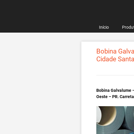
Pular
para
o
conteúdo
Início
Produ
Bobina Galva
Cidade Santa
Bobina Galvalume –
Oeste – PR. Carret