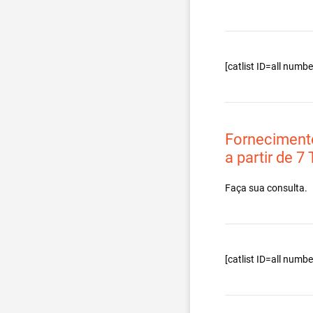
[catlist ID=all num
Forneciment
a partir de 7
Faça sua consulta.
[catlist ID=all num