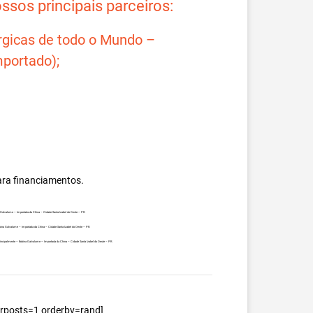
sos principais parceiros:
rgicas de todo o Mundo –
portado);
ara financiamentos.
a Galvalume – Importada da China – Cidade Santa Izabel do Oeste – PR.
obina Galvalume – Importada da China – Cidade Santa Izabel do Oeste – PR.
 principalmente – Bobina Galvalume – Importada da China – Cidade Santa Izabel do Oeste – PR.
berposts=1 orderby=rand]