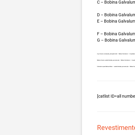
C – Bobina Galvalum
D – Bobina Galvalum
E – Bobina Galvalum
F – Bobina Galvalum
G – Bobina Galvalum
Aço Aluzinc no atacado, principalmente – Bobina Galvalume – Importada 
Bobina Aluzinc carreta fechada, por exemplo – Bobina Galvalume – Impor
Galvalume para fabricar telhas – carreta fechada, por exemplo – Bobina 
[catlist ID=all num
Revestiment