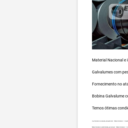
Material Nacional e
Galvalumes com peso
Fornecimento no ata
Bobina Galvalume
c
Temos ótimas condi
Aço Galvalume no atacado, principalmente – Bobina Galvalume – Importa
Bobina Galvalume carreta fechada, por exemplo – Bobina Galvalume – Imp