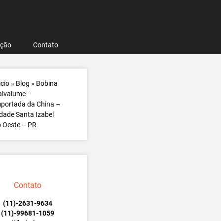
ação
Contato
icio
»
Blog
»
Bobina
alvalume –
portada da China –
dade Santa Izabel
 Oeste – PR
Contato
(11)-2631-9634
(11)-99681-1059