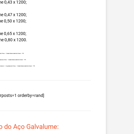
e 0,43 x 1200;
e 0,47 x 1200;
e 0,50 x 1200;
e 0,65 x 1200;
e 0,80 x 1200.
da China – Cidade Santa Izabel do Oeste – PR.
tada da China – Cidade Santa Izabel do Oeste – PR.
Galvalume – Importada da China – Cidade Santa Izabel do Oeste – PR.
berposts=1 orderby=rand]
o do Aço Galvalume: