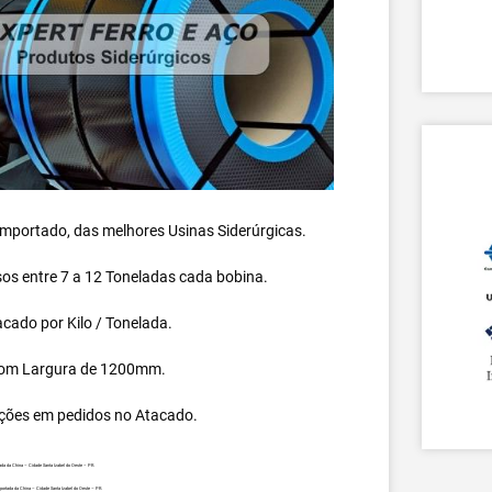
 importado, das melhores Usinas Siderúrgicas.
s entre 7 a 12 Toneladas cada bobina.
cado por Kilo / Tonelada.
om Largura de 1200mm.
ções em pedidos no Atacado.
da da China – Cidade Santa Izabel do Oeste – PR.
ortada da China – Cidade Santa Izabel do Oeste – PR.