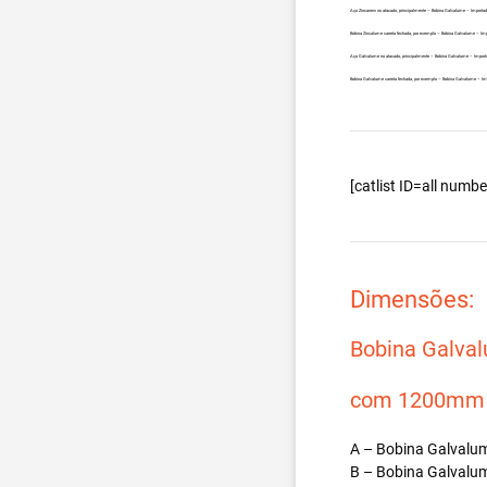
Aço Zincanew no atacado, principalmente – Bobina Galvalume – Importad
Bobina Zincalume carreta fechada, por exemplo – Bobina Galvalume – Imp
Aço Galvalume no atacado, principalmente – Bobina Galvalume – Importa
Bobina Galvalume carreta fechada, por exemplo – Bobina Galvalume – Imp
[catlist ID=all num
Dimensões:
Bobina Galva
com 1200mm d
A – Bobina Galvalum
B – Bobina Galvalum