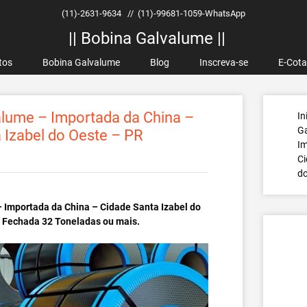
(11)-2631-9634
//
(11)-99681-1059-WhatsApp
|| Bobina Galvalume ||
tos
Bobina Galvalume
Blog
Inscreva-se
E-Cot
lume – Importada da China –
In
G
 Izabel do Oeste – PR
Im
Ci
do
 Importada da China – Cidade Santa Izabel do
a Fechada 32 Toneladas ou mais.