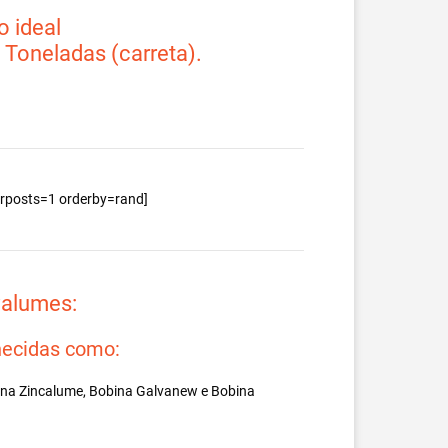
 ideal
2 Toneladas (carreta).
berposts=1 orderby=rand]
valumes:
ecidas como:
ina Zincalume, Bobina Galvanew e Bobina