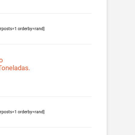
berposts=1 orderby=rand]
o
 Toneladas.
berposts=1 orderby=rand]