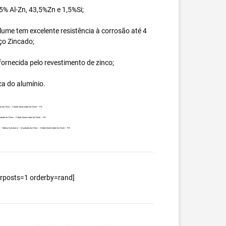
% Al-Zn, 43,5%Zn e 1,5%Si;
ume tem excelente resistência à corrosão até 4
ço Zincado;
ornecida pelo revestimento de zinco;
ca do alumínio.
a da China – Cidade Santa Izabel do Oeste – PR.
rtada da China – Cidade Santa Izabel do Oeste – PR.
nte – Bobina Galvalume – Importada da China – Cidade Santa Izabel do Oeste – PR.
berposts=1 orderby=rand]