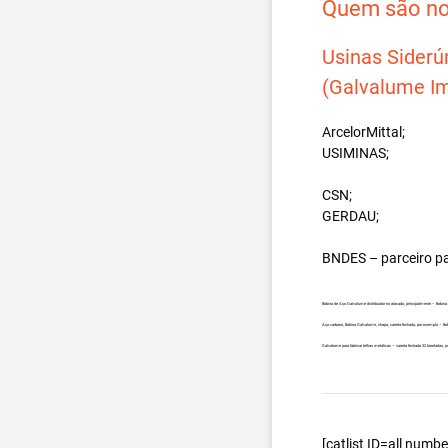
Quem são nos
Usinas Siderú
(Galvalume Im
ArcelorMittal;
USIMINAS;
CSN;
GERDAU;
BNDES – parceiro p
Bobina de Aço Galvalume distribuidor no atacado, principalmente – Bobin
Aço carbono, Bobina Galvalume, chapa, carreta fechada, por exemplo – B
Galvalume para fabricar telhas metálicas – carreta fechada 32 toneladas,
[catlist ID=all num