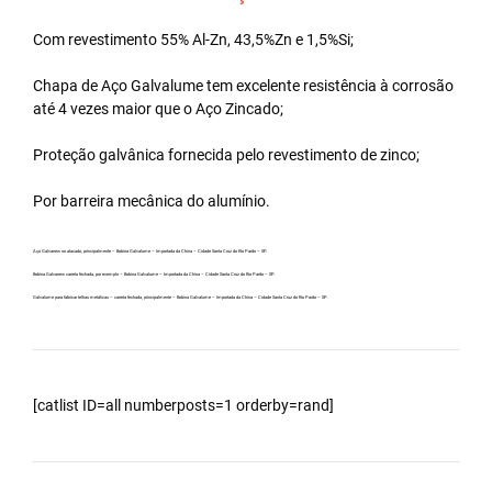
Com revestimento 55% Al-Zn, 43,5%Zn e 1,5%Si;
Chapa de Aço Galvalume tem excelente resistência à corrosão
até 4 vezes maior que o Aço Zincado;
Proteção galvânica fornecida pelo revestimento de zinco;
Por barreira mecânica do alumínio.
Aço Galvanew no atacado, principalmente – Bobina Galvalume – Importada da China – Cidade Santa Cruz do Rio Pardo – SP.
Bobina Galvanew carreta fechada, por exemplo – Bobina Galvalume – Importada da China – Cidade Santa Cruz do Rio Pardo – SP.
Galvalume para fabricar telhas metálicas – carreta fechada, principalmente – Bobina Galvalume – Importada da China – Cidade Santa Cruz do Rio Pardo – SP.
[catlist ID=all numberposts=1 orderby=rand]