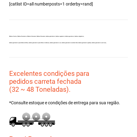
[catlist ID=all numberposts=1 orderby=rand]
Bobina Aluzinc, Bobina Zincalume, Bobina Galvanew, Bobina Zincanew, bobina galvolume, bobina vagalume, bobina gavolume, bobina valgalume,
bobina galvalume para fabricar telhas, bobina galvalume para telhas metálicas, bobina galvalume csn, bobina galvalume arcelormittal, bobina galvalume gerdau, bobina galvalume usiminas,
Excelentes condições para
pedidos carreta fechada
(32 ~ 48 Toneladas).
*Consulte estoque e condições de entrega para sua região.