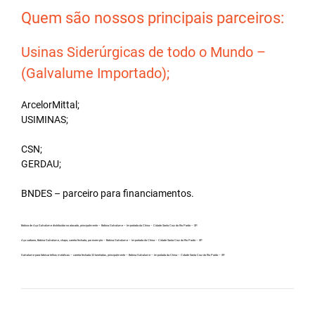
Quem são nossos principais parceiros:
Usinas Siderúrgicas de todo o Mundo –
(Galvalume Importado);
ArcelorMittal;
USIMINAS;
CSN;
GERDAU;
BNDES – parceiro para financiamentos.
Bobina de Aço Galvalume distribuidor no atacado, principalmente – Bobina Galvalume – Importada da China – Cidade Santa Cruz do Rio Pardo – SP.
Aço carbono, Bobina Galvalume, chapa, carreta fechada, por exemplo – Bobina Galvalume – Importada da China – Cidade Santa Cruz do Rio Pardo – SP.
Galvalume para fabricar telhas metálicas – carreta fechada 32 toneladas, principalmente – Bobina Galvalume – Importada da China – Cidade Santa Cruz do Rio Pardo – SP.