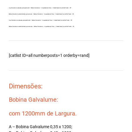
Aço Zincanew no atacado, principalmente – Bobina Galvalume – Importada da China – Cidade Santa Cruz do Rio Pardo – SP.
Bobina Zincalume carreta fechada, por exemplo – Bobina Galvalume – Importada da China – Cidade Santa Cruz do Rio Pardo – SP.
Aço Galvalume no atacado, principalmente – Bobina Galvalume – Importada da China – Cidade Santa Cruz do Rio Pardo – SP.
Bobina Galvalume carreta fechada, por exemplo – Bobina Galvalume – Importada da China – Cidade Santa Cruz do Rio Pardo – SP.
[catlist ID=all numberposts=1 orderby=rand]
Dimensões:
Bobina Galvalume:
com 1200mm de Largura.
A – Bobina Galvalume 0,35 x 1200;