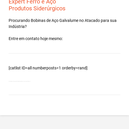
Expert Ferro e Aço
Produtos Siderúrgicos
Procurando Bobinas de
Aço Galvalume
no
Atacado
para sua
Indústria?
Entre em contato hoje mesmo:
[catlist ID=all numberposts=1 orderby=rand]
Bobinas Galvalumes e Aluzinc, principalmente Bobina Galvalume – Importada da China – Cidade Santa Cruz do Rio Pardo – SP.