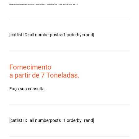
Bobina Galvalume carreta fechada, por exemplo – Bobina Galvalume – Importada da China – Cidade Santa Cruz do Rio Pardo – SP.
[catlist ID=all numberposts=1 orderby=rand]
Fornecimento
a partir de 7 Toneladas.
Faça sua consulta.
[catlist ID=all numberposts=1 orderby=rand]