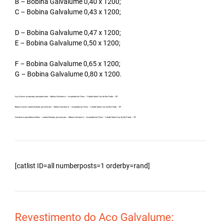
B – Bobina Galvalume 0,40 x 1200;
C – Bobina Galvalume 0,43 x 1200;
D – Bobina Galvalume 0,47 x 1200;
E – Bobina Galvalume 0,50 x 1200;
F – Bobina Galvalume 0,65 x 1200;
G – Bobina Galvalume 0,80 x 1200.
Aço Aluzinc no atacado, principalmente – Bobina Galvalume – Importada da China – Cidade Santa Cruz do Rio Pardo – SP.
Bobina Aluzinc carreta fechada, por exemplo – Bobina Galvalume – Importada da China – Cidade Santa Cruz do Rio Pardo – SP.
Galvalume para fabricar telhas – carreta fechada, por exemplo – Bobina Galvalume – Importada da China – Cidade Santa Cruz do Rio Pardo – SP.
[catlist ID=all numberposts=1 orderby=rand]
Revestimento do Aço Galvalume: