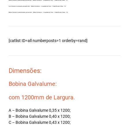
Bobina Zincalume carreta fechada, por exemplo – Bobina Galvalume – Importada da China – Cidade Rio das Ostras – RJ.
Aço Galvalume no atacado, principalmente – Bobina Galvalume – Importada da China – Cidade Rio das Ostras – RJ.
Bobina Galvalume carreta fechada, por exemplo – Bobina Galvalume – Importada da China – Cidade Rio das Ostras – RJ.
[catlist ID=all numberposts=1 orderby=rand]
Dimensões:
Bobina Galvalume:
com 1200mm de Largura.
A – Bobina Galvalume 0,35 x 1200;
B – Bobina Galvalume 0,40 x 1200;
C – Bobina Galvalume 0,43 x 1200;