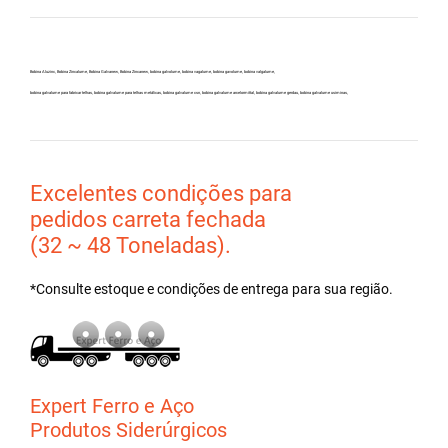
Bobina Aluzinc, Bobina Zincalume, Bobina Galvanew, Bobina Zincanew, bobina galvolume, bobina vagalume, bobina gavolume, bobina valgalume,
bobina galvalume para fabricar telhas, bobina galvalume para telhas metálicas, bobina galvalume csn, bobina galvalume arcelormittal, bobina galvalume gerdau, bobina galvalume usiminas,
Excelentes condições para
pedidos carreta fechada
(32 ~ 48 Toneladas).
*Consulte estoque e condições de entrega para sua região.
Expert Ferro e Aço
Produtos Siderúrgicos