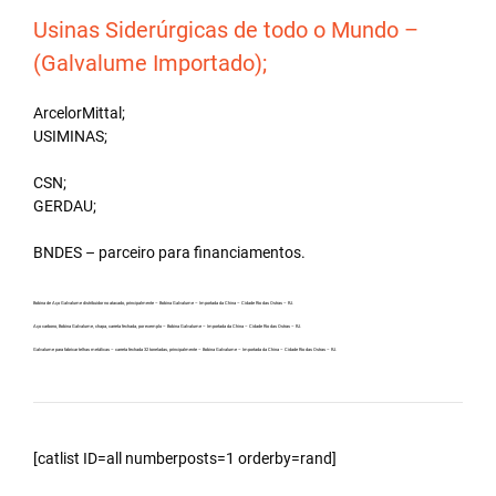
Usinas Siderúrgicas de todo o Mundo –
(Galvalume Importado);
ArcelorMittal;
USIMINAS;
CSN;
GERDAU;
BNDES – parceiro para financiamentos.
Bobina de Aço Galvalume distribuidor no atacado, principalmente – Bobina Galvalume – Importada da China – Cidade Rio das Ostras – RJ.
Aço carbono, Bobina Galvalume, chapa, carreta fechada, por exemplo – Bobina Galvalume – Importada da China – Cidade Rio das Ostras – RJ.
Galvalume para fabricar telhas metálicas – carreta fechada 32 toneladas, principalmente – Bobina Galvalume – Importada da China – Cidade Rio das Ostras – RJ.
[catlist ID=all numberposts=1 orderby=rand]