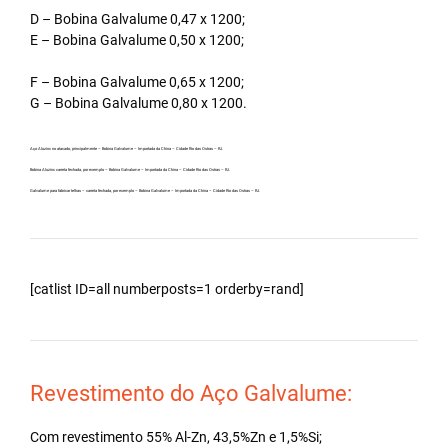
D – Bobina Galvalume 0,47 x 1200;
E – Bobina Galvalume 0,50 x 1200;
F – Bobina Galvalume 0,65 x 1200;
G – Bobina Galvalume 0,80 x 1200.
Aço Aluzinc no atacado, principalmente – Bobina Galvalume – Importada da China – Cidade Rio das Ostras – RJ.
Bobina Aluzinc carreta fechada, por exemplo – Bobina Galvalume – Importada da China – Cidade Rio das Ostras – RJ.
Galvalume para fabricar telhas – carreta fechada, por exemplo – Bobina Galvalume – Importada da China – Cidade Rio das Ostras – RJ.
[catlist ID=all numberposts=1 orderby=rand]
Revestimento do Aço Galvalume:
Com revestimento 55% Al-Zn, 43,5%Zn e 1,5%Si;