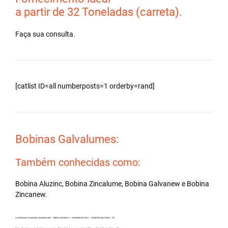
a partir de 32 Toneladas (carreta).
Faça sua consulta.
[catlist ID=all numberposts=1 orderby=rand]
Bobinas Galvalumes:
Também conhecidas como:
Bobina Aluzinc, Bobina Zincalume, Bobina Galvanew e Bobina
Zincanew.
Aço Zincanew no atacado, principalmente – Bobina Galvalume – Importada da China – Cidade Rio das Ostras – RJ.