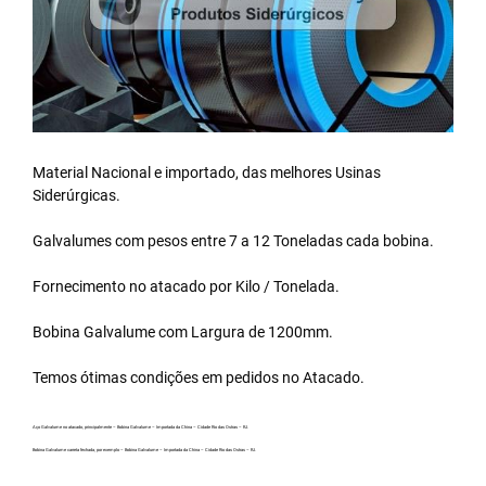
Material Nacional e importado, das melhores Usinas
Siderúrgicas.
Galvalumes com pesos entre 7 a 12 Toneladas cada bobina.
Fornecimento no atacado por Kilo / Tonelada.
Bobina Galvalume
com Largura de 1200mm.
Temos ótimas condições em pedidos no Atacado.
Aço Galvalume no atacado, principalmente – Bobina Galvalume – Importada da China – Cidade Rio das Ostras – RJ.
Bobina Galvalume carreta fechada, por exemplo – Bobina Galvalume – Importada da China – Cidade Rio das Ostras – RJ.