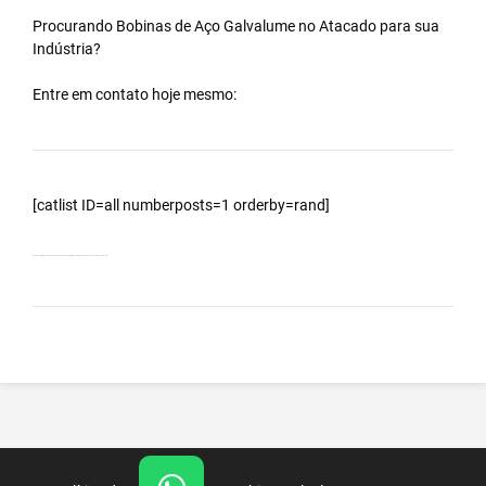
Procurando Bobinas de
Aço Galvalume
no
Atacado
para sua
Indústria?
Entre em contato hoje mesmo:
[catlist ID=all numberposts=1 orderby=rand]
Bobinas Galvalumes e Aluzinc, principalmente Bobina Galvalume – Importada da China – Cidade Rio das Ostras – RJ.