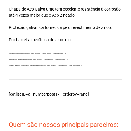
Chapa de Aço Galvalume tem excelente resistência à corrosão
até 4 vezes maior que o Aço Zincado;
Proteção galvânica fornecida pelo revestimento de zinco;
Por barreira mecânica do alumínio.
Aço Galvanew no atacado, principalmente – Bobina Galvalume – Importada da China – Cidade Rio das Ostras – RJ.
Bobina Galvanew carreta fechada, por exemplo – Bobina Galvalume – Importada da China – Cidade Rio das Ostras – RJ.
Galvalume para fabricar telhas metálicas – carreta fechada, principalmente – Bobina Galvalume – Importada da China – Cidade Rio das Ostras – RJ.
[catlist ID=all numberposts=1 orderby=rand]
Quem são nossos principais parceiros: