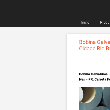
Pular
para
o
conteúdo
Início
Produ
Bobina Galva
Cidade Rio B
Bobina Galvalume –
Ivaí – PR. Carreta 