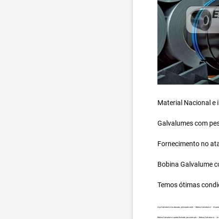
Material Nacional e
Galvalumes com peso
Fornecimento no ata
Bobina Galvalume
c
Temos ótimas condi
Aço Galvalume no atacado, principalmente – Bobina Galvalume – Importad
Bobina Galvalume carreta fechada, por exemplo – Bobina Galvalume – Imp