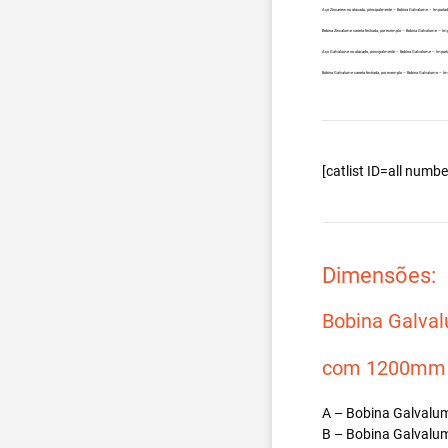
Aço Zincanew no atacado, principalmente – Bobina Galvalume – Importada
Bobina Zincalume carreta fechada, por exemplo – Bobina Galvalume – Impo
Aço Galvalume no atacado, principalmente – Bobina Galvalume – Importad
Bobina Galvalume carreta fechada, por exemplo – Bobina Galvalume – Imp
[catlist ID=all num
Dimensões:
Bobina Galva
com 1200mm d
A – Bobina Galvalum
B – Bobina Galvalum