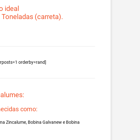
 ideal
2 Toneladas (carreta).
berposts=1 orderby=rand]
valumes:
ecidas como:
ina Zincalume, Bobina Galvanew e Bobina