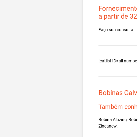
Fornecimento
a partir de 3
Faça sua consulta.
[catlist ID=all num
Bobinas Gal
Também conh
Bobina Aluzinc, Bob
Zincanew.