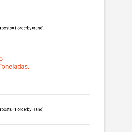
berposts=1 orderby=rand]
o
 Toneladas.
berposts=1 orderby=rand]