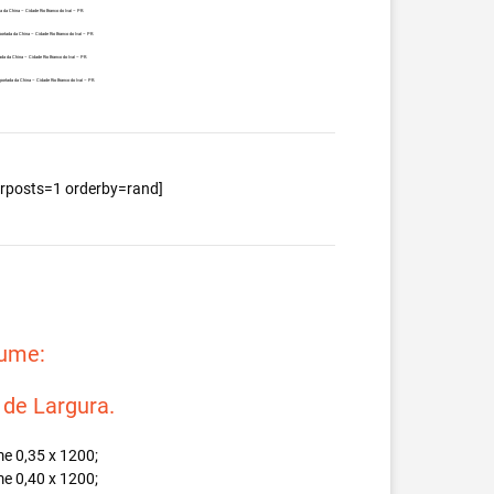
 da China – Cidade Rio Branco do Ivaí – PR.
rtada da China – Cidade Rio Branco do Ivaí – PR.
a da China – Cidade Rio Branco do Ivaí – PR.
ortada da China – Cidade Rio Branco do Ivaí – PR.
berposts=1 orderby=rand]
lume:
e Largura.
e 0,35 x 1200;
e 0,40 x 1200;