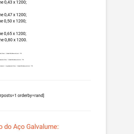
e 0,43 x 1200;
e 0,47 x 1200;
e 0,50 x 1200;
e 0,65 x 1200;
e 0,80 x 1200.
da China – Cidade Rio Branco do Ivaí – PR.
ada da China – Cidade Rio Branco do Ivaí – PR.
alvalume – Importada da China – Cidade Rio Branco do Ivaí – PR.
berposts=1 orderby=rand]
o do Aço Galvalume: