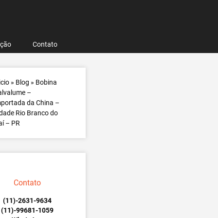
ação
Contato
icio
»
Blog
»
Bobina
alvalume –
portada da China –
dade Rio Branco do
aí – PR
Contato
(11)-2631-9634
(11)-99681-1059