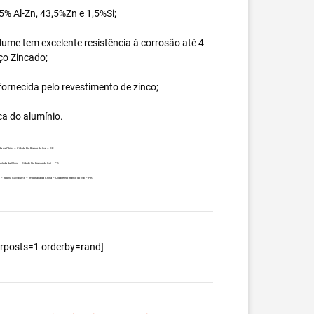
% Al-Zn, 43,5%Zn e 1,5%Si;
ume tem excelente resistência à corrosão até 4
ço Zincado;
ornecida pelo revestimento de zinco;
ca do alumínio.
 da China – Cidade Rio Branco do Ivaí – PR.
rtada da China – Cidade Rio Branco do Ivaí – PR.
te – Bobina Galvalume – Importada da China – Cidade Rio Branco do Ivaí – PR.
berposts=1 orderby=rand]