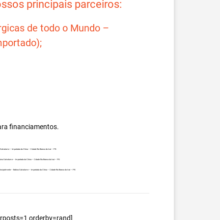
sos principais parceiros:
rgicas de todo o Mundo –
portado);
ara financiamentos.
a Galvalume – Importada da China – Cidade Rio Branco do Ivaí – PR.
bina Galvalume – Importada da China – Cidade Rio Branco do Ivaí – PR.
 principalmente – Bobina Galvalume – Importada da China – Cidade Rio Branco do Ivaí – PR.
berposts=1 orderby=rand]