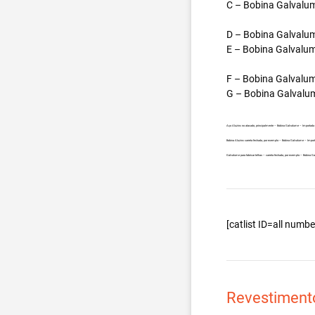
C – Bobina Galvalum
D – Bobina Galvalum
E – Bobina Galvalum
F – Bobina Galvalum
G – Bobina Galvalum
Aço Aluzinc no atacado, principalmente – Bobina Galvalume – Importada 
Bobina Aluzinc carreta fechada, por exemplo – Bobina Galvalume – Import
Galvalume para fabricar telhas – carreta fechada, por exemplo – Bobina G
[catlist ID=all num
Revestiment