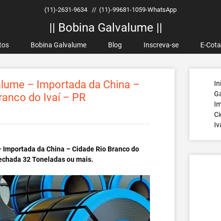
(11)-2631-9634
//
(11)-99681-1059-WhatsApp
|| Bobina Galvalume ||
tos
Bobina Galvalume
Blog
Inscreva-se
E-Cot
lume – Importada da China –
In
G
ranco do Ivaí – PR
Im
Ci
Iv
 Importada da China – Cidade Rio Branco do
Fechada 32 Toneladas ou mais.