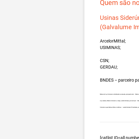
Quem são nos
Usinas Siderú
(Galvalume Im
ArcelorMittal;
USIMINAS;
CSN;
GERDAU;
BNDES – parceiro p
Bobina de Aço Galvalume distribuidor no atacado, principalmente – Bobin
Aço carbono, Bobina Galvalume, chapa, carreta fechada, por exemplo – Bo
Galvalume para fabricar telhas metálicas – carreta fechada 32 toneladas,
[catlist ID=all num