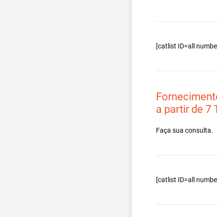
[catlist ID=all num
Forneciment
a partir de 7
Faça sua consulta.
[catlist ID=all num