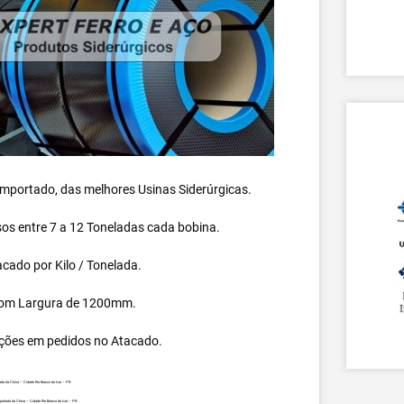
 importado, das melhores Usinas Siderúrgicas.
s entre 7 a 12 Toneladas cada bobina.
cado por Kilo / Tonelada.
om Largura de 1200mm.
ções em pedidos no Atacado.
a da China – Cidade Rio Branco do Ivaí – PR.
ortada da China – Cidade Rio Branco do Ivaí – PR.