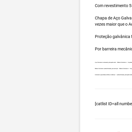
Com revestimento 55
Chapa de Aço Galval
vezes maior que o A
Proteção galvânica f
Por barreira mecâni
Aço Galvanew no atacado, principalmente – Bobina Galvalume – Importada
Bobina Galvanew carreta fechada, por exemplo – Bobina Galvalume – Impo
Galvalume para fabricar telhas metálicas – carreta fechada, principalmen
[catlist ID=all num