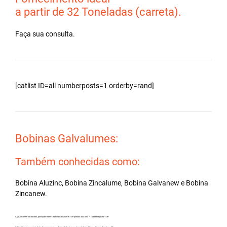
a partir de 32 Toneladas (carreta).
Faça sua consulta.
[catlist ID=all numberposts=1 orderby=rand]
Bobinas Galvalumes:
Também conhecidas como:
Bobina Aluzinc, Bobina Zincalume, Bobina Galvanew e Bobina
Zincanew.
Aço Zincanew no atacado, principalmente – Bobina Galvalume – Importada da China – Cidade Registro – SP.