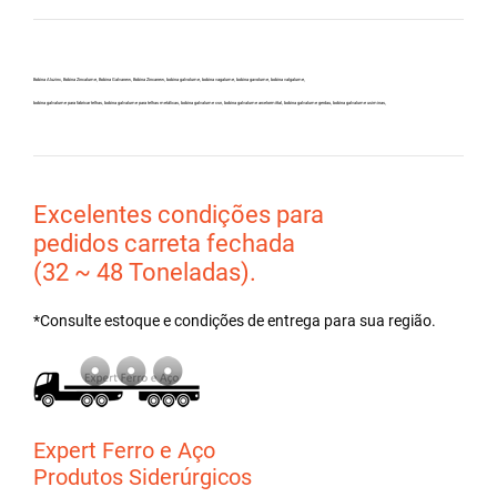
Bobina Aluzinc, Bobina Zincalume, Bobina Galvanew, Bobina Zincanew, bobina galvolume, bobina vagalume, bobina gavolume, bobina valgalume,
bobina galvalume para fabricar telhas, bobina galvalume para telhas metálicas, bobina galvalume csn, bobina galvalume arcelormittal, bobina galvalume gerdau, bobina galvalume usiminas,
Excelentes condições para
pedidos carreta fechada
(32 ~ 48 Toneladas).
*Consulte estoque e condições de entrega para sua região.
Expert Ferro e Aço
Produtos Siderúrgicos