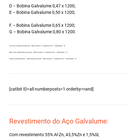
D – Bobina Galvalume 0,47 x 1200;
E – Bobina Galvalume 0,50 x 1200;
F – Bobina Galvalume 0,65 x 1200;
G – Bobina Galvalume 0,80 x 1200.
Aço Aluzinc no atacado, principalmente – Bobina Galvalume – Importada da China – Cidade Registro – SP.
Bobina Aluzinc carreta fechada, por exemplo – Bobina Galvalume – Importada da China – Cidade Registro – SP.
Galvalume para fabricar telhas – carreta fechada, por exemplo – Bobina Galvalume – Importada da China – Cidade Registro – SP.
[catlist ID=all numberposts=1 orderby=rand]
Revestimento do Aço Galvalume:
Com revestimento 55% Al-Zn, 43,5%Zn e 1,5%Si;