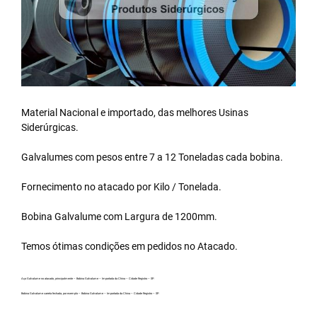
Material Nacional e importado, das melhores Usinas
Siderúrgicas.
Galvalumes com pesos entre 7 a 12 Toneladas cada bobina.
Fornecimento no atacado por Kilo / Tonelada.
Bobina Galvalume
com Largura de 1200mm.
Temos ótimas condições em pedidos no Atacado.
Aço Galvalume no atacado, principalmente – Bobina Galvalume – Importada da China – Cidade Registro – SP.
Bobina Galvalume carreta fechada, por exemplo – Bobina Galvalume – Importada da China – Cidade Registro – SP.