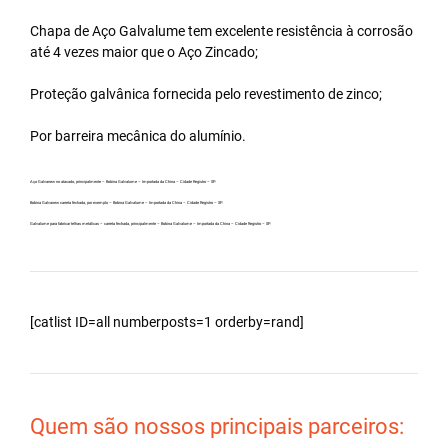
Chapa de Aço Galvalume tem excelente resistência à corrosão
até 4 vezes maior que o Aço Zincado;
Proteção galvânica fornecida pelo revestimento de zinco;
Por barreira mecânica do alumínio.
Aço Galvanew no atacado, principalmente – Bobina Galvalume – Importada da China – Cidade Registro – SP.
Bobina Galvanew carreta fechada, por exemplo – Bobina Galvalume – Importada da China – Cidade Registro – SP.
Galvalume para fabricar telhas metálicas – carreta fechada, principalmente – Bobina Galvalume – Importada da China – Cidade Registro – SP.
[catlist ID=all numberposts=1 orderby=rand]
Quem são nossos principais parceiros: