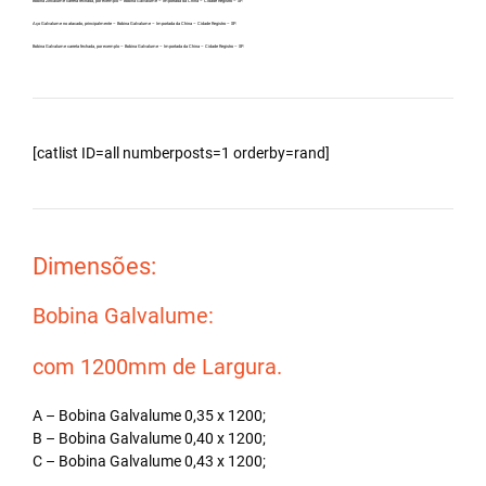
Bobina Zincalume carreta fechada, por exemplo – Bobina Galvalume – Importada da China – Cidade Registro – SP.
Aço Galvalume no atacado, principalmente – Bobina Galvalume – Importada da China – Cidade Registro – SP.
Bobina Galvalume carreta fechada, por exemplo – Bobina Galvalume – Importada da China – Cidade Registro – SP.
[catlist ID=all numberposts=1 orderby=rand]
Dimensões:
Bobina Galvalume:
com 1200mm de Largura.
A – Bobina Galvalume 0,35 x 1200;
B – Bobina Galvalume 0,40 x 1200;
C – Bobina Galvalume 0,43 x 1200;