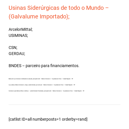
Usinas Siderúrgicas de todo o Mundo –
(Galvalume Importado);
ArcelorMittal;
USIMINAS;
CSN;
GERDAU;
BNDES – parceiro para financiamentos.
Bobina de Aço Galvalume distribuidor no atacado, principalmente – Bobina Galvalume – Importada da China – Cidade Registro – SP.
Aço carbono, Bobina Galvalume, chapa, carreta fechada, por exemplo – Bobina Galvalume – Importada da China – Cidade Registro – SP.
Galvalume para fabricar telhas metálicas – carreta fechada 32 toneladas, principalmente – Bobina Galvalume – Importada da China – Cidade Registro – SP.
[catlist ID=all numberposts=1 orderby=rand]