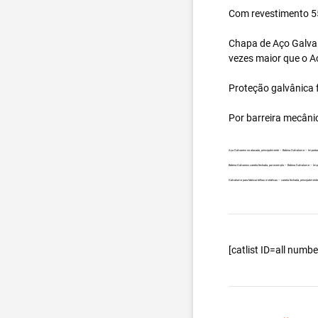
Com revestimento 55
Chapa de Aço Galval
vezes maior que o A
Proteção galvânica f
Por barreira mecâni
Aço Galvanew no atacado, principalmente – Bobina Galvalume – Importa
Bobina Galvanew carreta fechada, por exemplo – Bobina Galvalume – Imp
Galvalume para fabricar telhas metálicas – carreta fechada, principalme
[catlist ID=all num