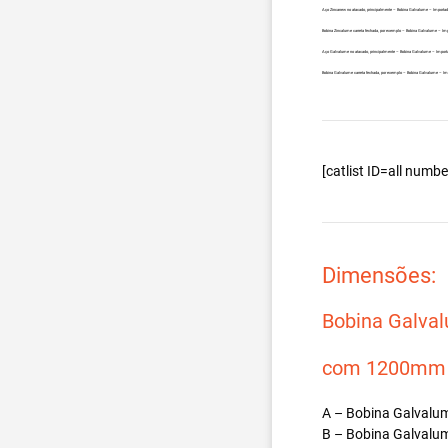
Aço Zincanew no atacado, principalmente – Bobina Galvalume – Importad
Bobina Zincalume carreta fechada, por exemplo – Bobina Galvalume – Im
Aço Galvalume no atacado, principalmente – Bobina Galvalume – Import
Bobina Galvalume carreta fechada, por exemplo – Bobina Galvalume – Im
[catlist ID=all num
Dimensões:
Bobina Galva
com 1200mm d
A – Bobina Galvalum
B – Bobina Galvalum