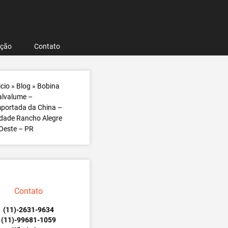
ação
Contato
icio
»
Blog
»
Bobina
alvalume –
portada da China –
dade Rancho Alegre
Oeste – PR
Contato
(11)-2631-9634
(11)-99681-1059