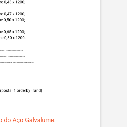
e 0,43 x 1200;
e 0,47 x 1200;
e 0,50 x 1200;
e 0,65 x 1200;
e 0,80 x 1200.
 da China – Cidade Rancho Alegre d Oeste – PR.
tada da China – Cidade Rancho Alegre d Oeste – PR.
 Galvalume – Importada da China – Cidade Rancho Alegre d Oeste – PR.
berposts=1 orderby=rand]
o do Aço Galvalume: