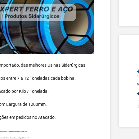
 importado, das melhores Usinas Siderúrgicas.
s entre 7 a 12 Toneladas cada bobina.
cado por Kilo / Tonelada.
om Largura de 1200mm.
ções em pedidos no Atacado.
ada da China – Cidade Rancho Alegre d Oeste – PR.
portada da China – Cidade Rancho Alegre d Oeste – PR.