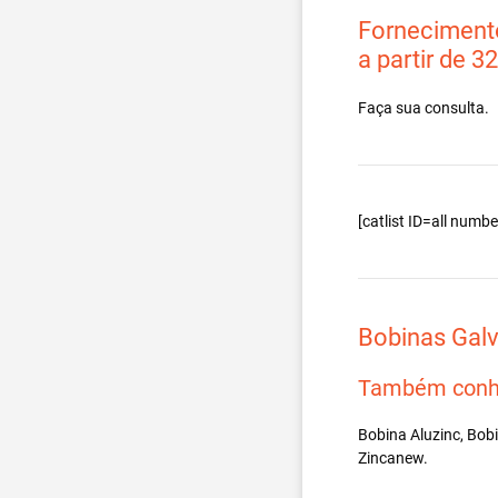
Fornecimento
a partir de 3
Faça sua consulta.
[catlist ID=all num
Bobinas Gal
Também conh
Bobina Aluzinc, Bob
Zincanew.