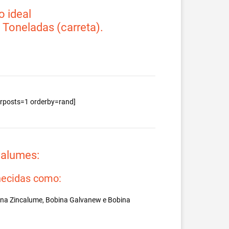
 ideal
2 Toneladas (carreta).
berposts=1 orderby=rand]
valumes:
ecidas como:
ina Zincalume, Bobina Galvanew e Bobina