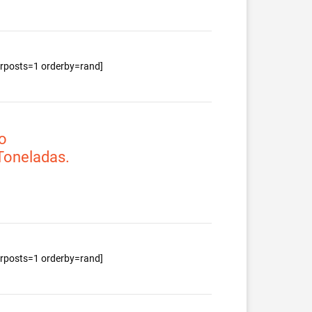
berposts=1 orderby=rand]
o
 Toneladas.
berposts=1 orderby=rand]