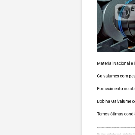
Material Nacional e
Galvalumes com peso
Fornecimento no ata
Bobina Galvalume
c
Temos ótimas condi
Aço Galvalume no atacado, principalmente – Bobina Galvalume – Import
Bobina Galvalume carreta fechada, por exemplo – Bobina Galvalume – Im