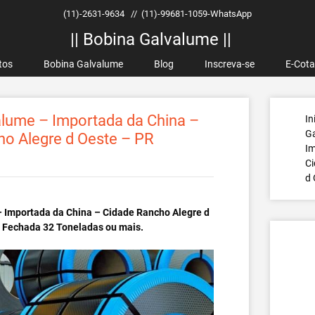
(11)-2631-9634
//
(11)-99681-1059-WhatsApp
|| Bobina Galvalume ||
tos
Bobina Galvalume
Blog
Inscreva-se
E-Cot
lume – Importada da China –
In
G
o Alegre d Oeste – PR
Im
Ci
d 
 Importada da China – Cidade Rancho Alegre d
a Fechada 32 Toneladas ou mais.