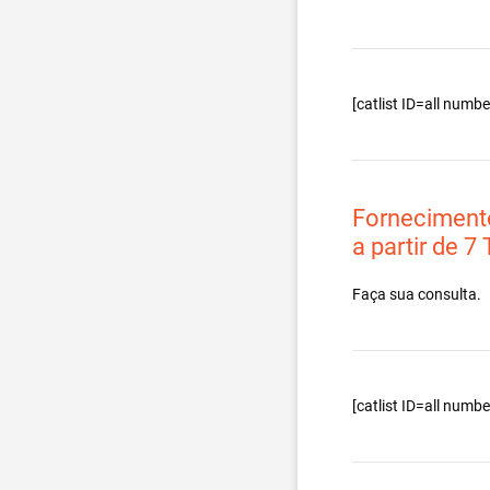
[catlist ID=all num
Forneciment
a partir de 7
Faça sua consulta.
[catlist ID=all num