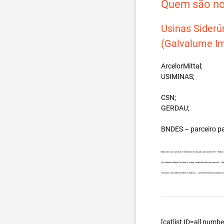
Quem são nos
Usinas Siderú
(Galvalume Im
ArcelorMittal;
USIMINAS;
CSN;
GERDAU;
BNDES – parceiro p
Bobina de Aço Galvalume distribuidor no atacado, principalmente – Bobi
Aço carbono, Bobina Galvalume, chapa, carreta fechada, por exemplo – B
Galvalume para fabricar telhas metálicas – carreta fechada 32 toneladas
[catlist ID=all num