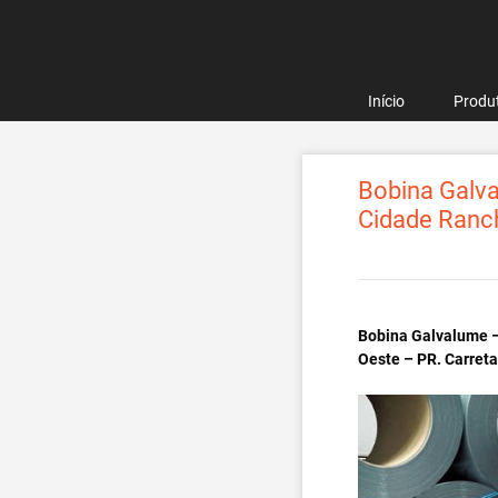
Pular
para
o
conteúdo
Início
Produ
Bobina Galva
Cidade Ranch
Bobina Galvalume –
Oeste – PR. Carret