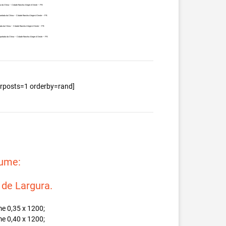
a da China – Cidade Rancho Alegre d Oeste – PR.
portada da China – Cidade Rancho Alegre d Oeste – PR.
ada da China – Cidade Rancho Alegre d Oeste – PR.
portada da China – Cidade Rancho Alegre d Oeste – PR.
berposts=1 orderby=rand]
lume:
e Largura.
e 0,35 x 1200;
e 0,40 x 1200;