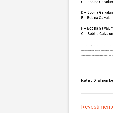
C – Bobina Galvalum
D – Bobina Galvalum
E – Bobina Galvalum
F – Bobina Galvalum
G – Bobina Galvalum
Aço Aluzinc no atacado, principalmente – Bobina Galvalume – Importada
Bobina Aluzinc carreta fechada, por exemplo – Bobina Galvalume – Impor
Galvalume para fabricar telhas – carreta fechada, por exemplo – Bobina
[catlist ID=all num
Revestiment