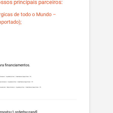
sos principais parceiros:
rgicas de todo o Mundo –
portado);
ara financiamentos.
na Galvalume – Importada da China – Cidade Rancho Alegre d Oeste – PR.
obina Galvalume – Importada da China – Cidade Rancho Alegre d Oeste – PR.
, principalmente – Bobina Galvalume – Importada da China – Cidade Rancho Alegre d Oeste – PR.
berposts=1 orderby=rand]