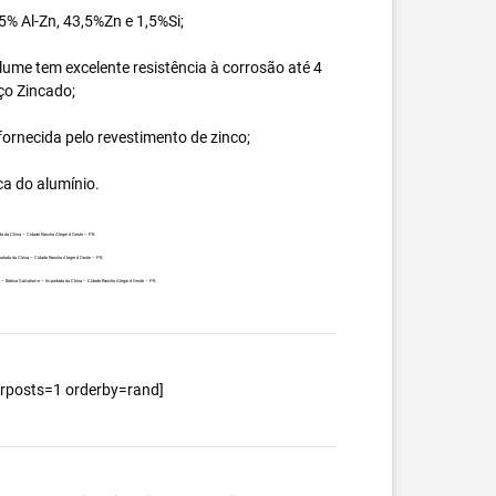
% Al-Zn, 43,5%Zn e 1,5%Si;
ume tem excelente resistência à corrosão até 4
ço Zincado;
ornecida pelo revestimento de zinco;
ca do alumínio.
da da China – Cidade Rancho Alegre d Oeste – PR.
ortada da China – Cidade Rancho Alegre d Oeste – PR.
nte – Bobina Galvalume – Importada da China – Cidade Rancho Alegre d Oeste – PR.
berposts=1 orderby=rand]