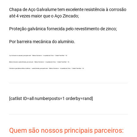
Chapa de Aço Galvalume tem excelente resistência à corrosão
até 4 vezes maior que o Aço Zincado;
Proteção galvânica fornecida pelo revestimento de zinco;
Por barreira mecânica do alumínio.
Aço Galvanew no atacado, principalmente – Bobina Galvalume – Importada da China – Cidade Porto Real – RJ.
Bobina Galvanew carreta fechada, por exemplo – Bobina Galvalume – Importada da China – Cidade Porto Real – RJ.
Galvalume para fabricar telhas metálicas – carreta fechada, principalmente – Bobina Galvalume – Importada da China – Cidade Porto Real – RJ.
[catlist ID=all numberposts=1 orderby=rand]
Quem são nossos principais parceiros: