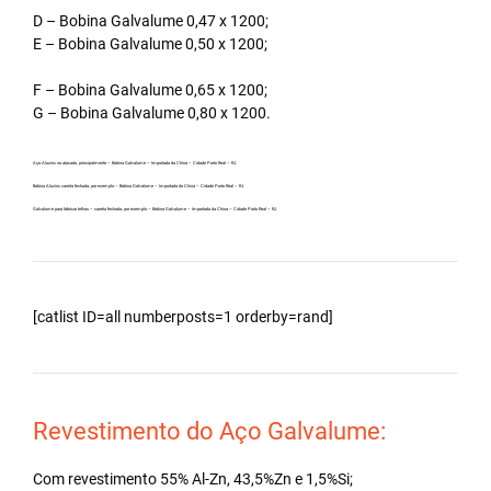
D – Bobina Galvalume 0,47 x 1200;
E – Bobina Galvalume 0,50 x 1200;
F – Bobina Galvalume 0,65 x 1200;
G – Bobina Galvalume 0,80 x 1200.
Aço Aluzinc no atacado, principalmente – Bobina Galvalume – Importada da China – Cidade Porto Real – RJ.
Bobina Aluzinc carreta fechada, por exemplo – Bobina Galvalume – Importada da China – Cidade Porto Real – RJ.
Galvalume para fabricar telhas – carreta fechada, por exemplo – Bobina Galvalume – Importada da China – Cidade Porto Real – RJ.
[catlist ID=all numberposts=1 orderby=rand]
Revestimento do Aço Galvalume:
Com revestimento 55% Al-Zn, 43,5%Zn e 1,5%Si;