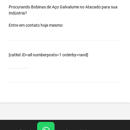
Procurando Bobinas de
Aço Galvalume
no
Atacado
para sua
Indústria?
Entre em contato hoje mesmo:
[catlist ID=all numberposts=1 orderby=rand]
Bobinas Galvalumes e Aluzinc, principalmente Bobina Galvalume – Importada da China – Cidade Porto Real – RJ.