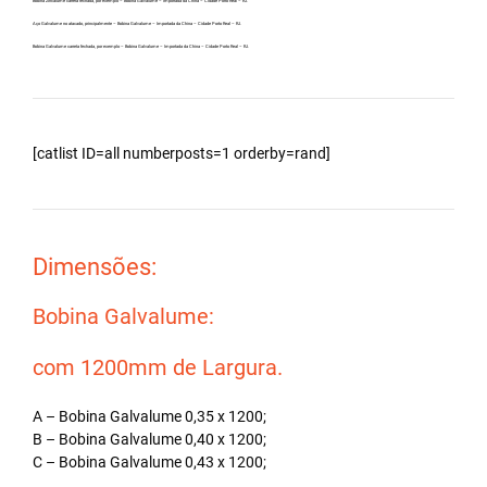
Bobina Zincalume carreta fechada, por exemplo – Bobina Galvalume – Importada da China – Cidade Porto Real – RJ.
Aço Galvalume no atacado, principalmente – Bobina Galvalume – Importada da China – Cidade Porto Real – RJ.
Bobina Galvalume carreta fechada, por exemplo – Bobina Galvalume – Importada da China – Cidade Porto Real – RJ.
[catlist ID=all numberposts=1 orderby=rand]
Dimensões:
Bobina Galvalume:
com 1200mm de Largura.
A – Bobina Galvalume 0,35 x 1200;
B – Bobina Galvalume 0,40 x 1200;
C – Bobina Galvalume 0,43 x 1200;