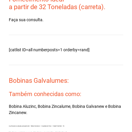
a partir de 32 Toneladas (carreta).
Faça sua consulta.
[catlist ID=all numberposts=1 orderby=rand]
Bobinas Galvalumes:
Também conhecidas como:
Bobina Aluzinc, Bobina Zincalume, Bobina Galvanew e Bobina
Zincanew.
Aço Zincanew no atacado, principalmente – Bobina Galvalume – Importada da China – Cidade Porto Real – RJ.