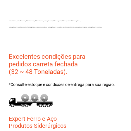
Bobina Aluzinc, Bobina Zincalume, Bobina Galvanew, Bobina Zincanew, bobina galvolume, bobina vagalume, bobina gavolume, bobina valgalume,
bobina galvalume para fabricar telhas, bobina galvalume para telhas metálicas, bobina galvalume csn, bobina galvalume arcelormittal, bobina galvalume gerdau, bobina galvalume usiminas,
Excelentes condições para
pedidos carreta fechada
(32 ~ 48 Toneladas).
*Consulte estoque e condições de entrega para sua região.
Expert Ferro e Aço
Produtos Siderúrgicos