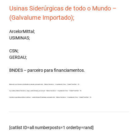
Usinas Siderúrgicas de todo o Mundo –
(Galvalume Importado);
ArcelorMittal;
USIMINAS;
CSN;
GERDAU;
BNDES – parceiro para financiamentos.
Bobina de Aço Galvalume distribuidor no atacado, principalmente – Bobina Galvalume – Importada da China – Cidade Porto Real – RJ.
Aço carbono, Bobina Galvalume, chapa, carreta fechada, por exemplo – Bobina Galvalume – Importada da China – Cidade Porto Real – RJ.
Galvalume para fabricar telhas metálicas – carreta fechada 32 toneladas, principalmente – Bobina Galvalume – Importada da China – Cidade Porto Real – RJ.
[catlist ID=all numberposts=1 orderby=rand]