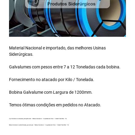
Material Nacional e importado, das melhores Usinas
Siderúrgicas.
Galvalumes com pesos entre 7 a 12 Toneladas cada bobina.
Fornecimento no atacado por Kilo / Tonelada.
Bobina Galvalume
com Largura de 1200mm.
Temos ótimas condições em pedidos no Atacado.
Aço Galvalume no atacado, principalmente – Bobina Galvalume – Importada da China – Cidade Porto Real – RJ.
Bobina Galvalume carreta fechada, por exemplo – Bobina Galvalume – Importada da China – Cidade Porto Real – RJ.