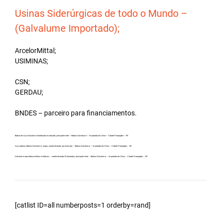
Usinas Siderúrgicas de todo o Mundo –
(Galvalume Importado);
ArcelorMittal;
USIMINAS;
CSN;
GERDAU;
BNDES – parceiro para financiamentos.
Bobina de Aço Galvalume distribuidor no atacado, principalmente – Bobina Galvalume – Importada da China – Cidade Porangaba – SP.
Aço carbono, Bobina Galvalume, chapa, carreta fechada, por exemplo – Bobina Galvalume – Importada da China – Cidade Porangaba – SP.
Galvalume para fabricar telhas metálicas – carreta fechada 32 toneladas, principalmente – Bobina Galvalume – Importada da China – Cidade Porangaba – SP.
[catlist ID=all numberposts=1 orderby=rand]