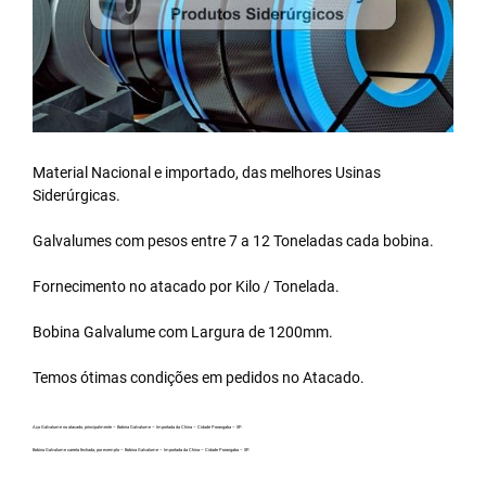
Material Nacional e importado, das melhores Usinas
Siderúrgicas.
Galvalumes com pesos entre 7 a 12 Toneladas cada bobina.
Fornecimento no atacado por Kilo / Tonelada.
Bobina Galvalume
com Largura de 1200mm.
Temos ótimas condições em pedidos no Atacado.
Aço Galvalume no atacado, principalmente – Bobina Galvalume – Importada da China – Cidade Porangaba – SP.
Bobina Galvalume carreta fechada, por exemplo – Bobina Galvalume – Importada da China – Cidade Porangaba – SP.