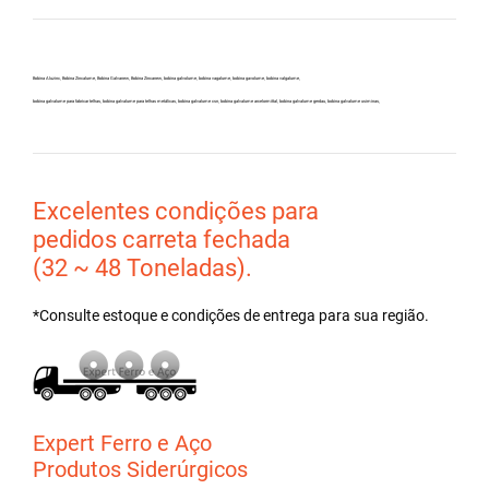
Bobina Aluzinc, Bobina Zincalume, Bobina Galvanew, Bobina Zincanew, bobina galvolume, bobina vagalume, bobina gavolume, bobina valgalume,
bobina galvalume para fabricar telhas, bobina galvalume para telhas metálicas, bobina galvalume csn, bobina galvalume arcelormittal, bobina galvalume gerdau, bobina galvalume usiminas,
Excelentes condições para
pedidos carreta fechada
(32 ~ 48 Toneladas).
*Consulte estoque e condições de entrega para sua região.
Expert Ferro e Aço
Produtos Siderúrgicos