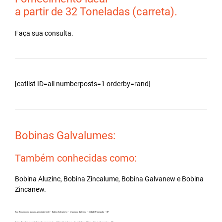
a partir de 32 Toneladas (carreta).
Faça sua consulta.
[catlist ID=all numberposts=1 orderby=rand]
Bobinas Galvalumes:
Também conhecidas como:
Bobina Aluzinc, Bobina Zincalume, Bobina Galvanew e Bobina
Zincanew.
Aço Zincanew no atacado, principalmente – Bobina Galvalume – Importada da China – Cidade Porangaba – SP.