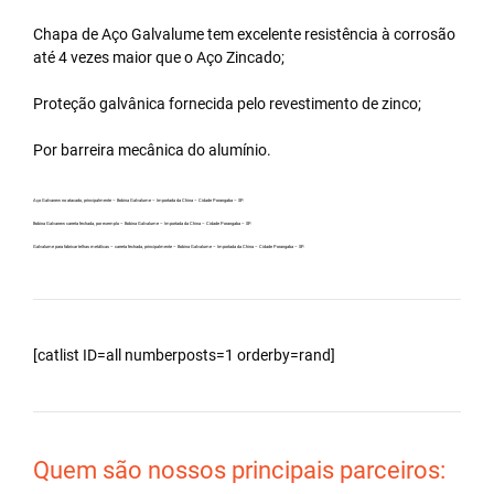
Chapa de Aço Galvalume tem excelente resistência à corrosão
até 4 vezes maior que o Aço Zincado;
Proteção galvânica fornecida pelo revestimento de zinco;
Por barreira mecânica do alumínio.
Aço Galvanew no atacado, principalmente – Bobina Galvalume – Importada da China – Cidade Porangaba – SP.
Bobina Galvanew carreta fechada, por exemplo – Bobina Galvalume – Importada da China – Cidade Porangaba – SP.
Galvalume para fabricar telhas metálicas – carreta fechada, principalmente – Bobina Galvalume – Importada da China – Cidade Porangaba – SP.
[catlist ID=all numberposts=1 orderby=rand]
Quem são nossos principais parceiros: