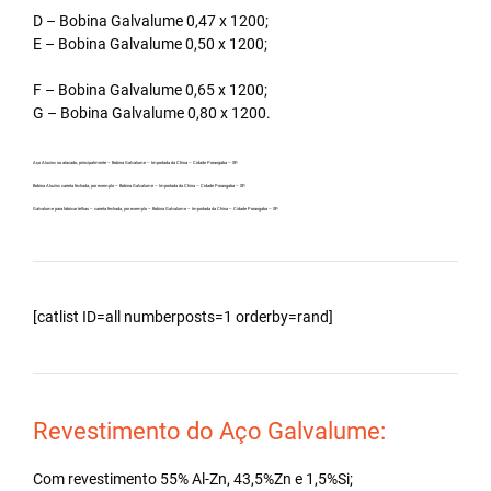
D – Bobina Galvalume 0,47 x 1200;
E – Bobina Galvalume 0,50 x 1200;
F – Bobina Galvalume 0,65 x 1200;
G – Bobina Galvalume 0,80 x 1200.
Aço Aluzinc no atacado, principalmente – Bobina Galvalume – Importada da China – Cidade Porangaba – SP.
Bobina Aluzinc carreta fechada, por exemplo – Bobina Galvalume – Importada da China – Cidade Porangaba – SP.
Galvalume para fabricar telhas – carreta fechada, por exemplo – Bobina Galvalume – Importada da China – Cidade Porangaba – SP.
[catlist ID=all numberposts=1 orderby=rand]
Revestimento do Aço Galvalume:
Com revestimento 55% Al-Zn, 43,5%Zn e 1,5%Si;