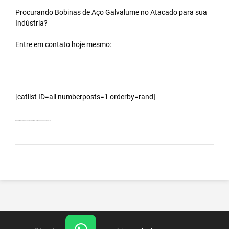
Procurando Bobinas de
Aço Galvalume
no
Atacado
para sua
Indústria?
Entre em contato hoje mesmo:
[catlist ID=all numberposts=1 orderby=rand]
Bobinas Galvalumes e Aluzinc, principalmente Bobina Galvalume – Importada da China – Cidade Porangaba – SP.