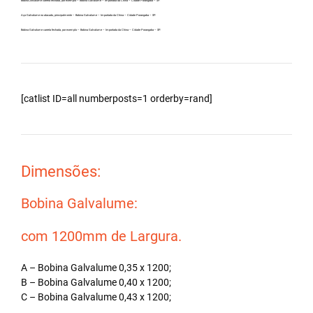
Bobina Zincalume carreta fechada, por exemplo – Bobina Galvalume – Importada da China – Cidade Porangaba – SP.
Aço Galvalume no atacado, principalmente – Bobina Galvalume – Importada da China – Cidade Porangaba – SP.
Bobina Galvalume carreta fechada, por exemplo – Bobina Galvalume – Importada da China – Cidade Porangaba – SP.
[catlist ID=all numberposts=1 orderby=rand]
Dimensões:
Bobina Galvalume:
com 1200mm de Largura.
A – Bobina Galvalume 0,35 x 1200;
B – Bobina Galvalume 0,40 x 1200;
C – Bobina Galvalume 0,43 x 1200;