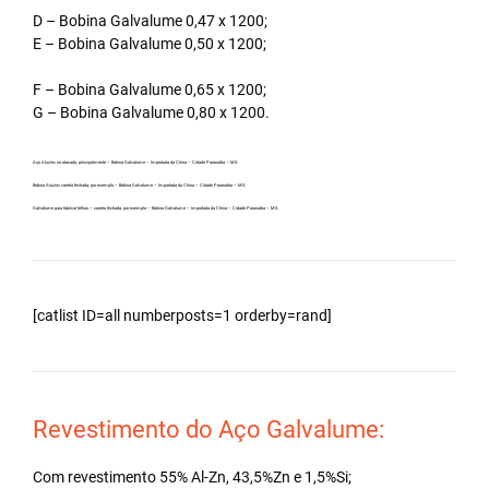
D – Bobina Galvalume 0,47 x 1200;
E – Bobina Galvalume 0,50 x 1200;
F – Bobina Galvalume 0,65 x 1200;
G – Bobina Galvalume 0,80 x 1200.
Aço Aluzinc no atacado, principalmente – Bobina Galvalume – Importada da China – Cidade Paranaíba – MS.
Bobina Aluzinc carreta fechada, por exemplo – Bobina Galvalume – Importada da China – Cidade Paranaíba – MS.
Galvalume para fabricar telhas – carreta fechada, por exemplo – Bobina Galvalume – Importada da China – Cidade Paranaíba – MS.
[catlist ID=all numberposts=1 orderby=rand]
Revestimento do Aço Galvalume:
Com revestimento 55% Al-Zn, 43,5%Zn e 1,5%Si;