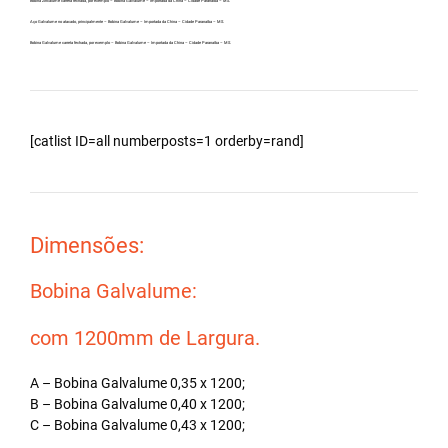
Bobina Zincalume carreta fechada, por exemplo – Bobina Galvalume – Importada da China – Cidade Paranaíba – MS.
Aço Galvalume no atacado, principalmente – Bobina Galvalume – Importada da China – Cidade Paranaíba – MS.
Bobina Galvalume carreta fechada, por exemplo – Bobina Galvalume – Importada da China – Cidade Paranaíba – MS.
[catlist ID=all numberposts=1 orderby=rand]
Dimensões:
Bobina Galvalume:
com 1200mm de Largura.
A – Bobina Galvalume 0,35 x 1200;
B – Bobina Galvalume 0,40 x 1200;
C – Bobina Galvalume 0,43 x 1200;