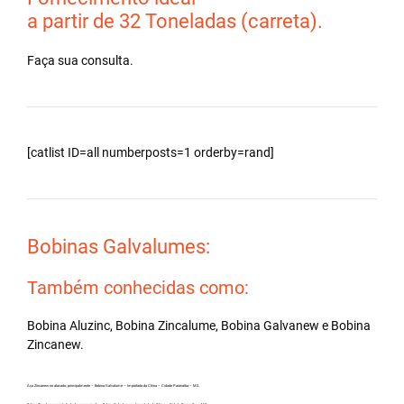
a partir de 32 Toneladas (carreta).
Faça sua consulta.
[catlist ID=all numberposts=1 orderby=rand]
Bobinas Galvalumes:
Também conhecidas como:
Bobina Aluzinc, Bobina Zincalume, Bobina Galvanew e Bobina
Zincanew.
Aço Zincanew no atacado, principalmente – Bobina Galvalume – Importada da China – Cidade Paranaíba – MS.