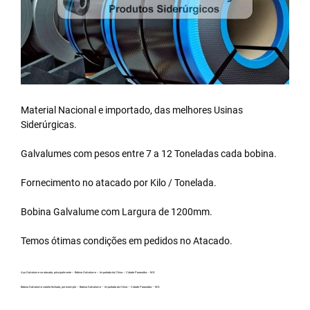
Material Nacional e importado, das melhores Usinas
Siderúrgicas.
Galvalumes com pesos entre 7 a 12 Toneladas cada bobina.
Fornecimento no atacado por Kilo / Tonelada.
Bobina Galvalume
com Largura de 1200mm.
Temos ótimas condições em pedidos no Atacado.
Aço Galvalume no atacado, principalmente – Bobina Galvalume – Importada da China – Cidade Paranaíba – MS.
Bobina Galvalume carreta fechada, por exemplo – Bobina Galvalume – Importada da China – Cidade Paranaíba – MS.