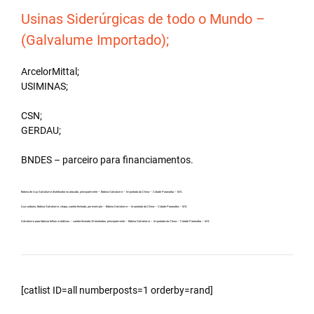
Usinas Siderúrgicas de todo o Mundo –
(Galvalume Importado);
ArcelorMittal;
USIMINAS;
CSN;
GERDAU;
BNDES – parceiro para financiamentos.
Bobina de Aço Galvalume distribuidor no atacado, principalmente – Bobina Galvalume – Importada da China – Cidade Paranaíba – MS.
Aço carbono, Bobina Galvalume, chapa, carreta fechada, por exemplo – Bobina Galvalume – Importada da China – Cidade Paranaíba – MS.
Galvalume para fabricar telhas metálicas – carreta fechada 32 toneladas, principalmente – Bobina Galvalume – Importada da China – Cidade Paranaíba – MS.
[catlist ID=all numberposts=1 orderby=rand]