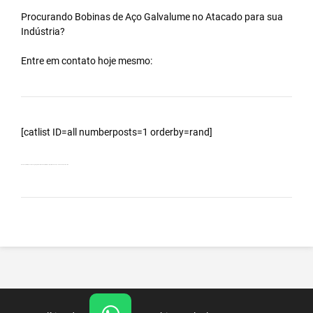
Procurando Bobinas de
Aço Galvalume
no
Atacado
para sua
Indústria?
Entre em contato hoje mesmo:
[catlist ID=all numberposts=1 orderby=rand]
Bobinas Galvalumes e Aluzinc, principalmente Bobina Galvalume – Importada da China – Cidade Paranaíba – MS.