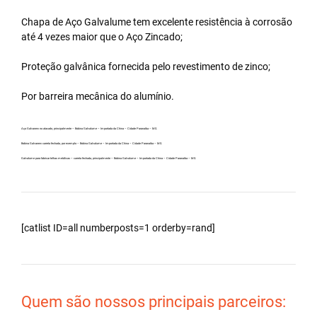
Chapa de Aço Galvalume tem excelente resistência à corrosão
até 4 vezes maior que o Aço Zincado;
Proteção galvânica fornecida pelo revestimento de zinco;
Por barreira mecânica do alumínio.
Aço Galvanew no atacado, principalmente – Bobina Galvalume – Importada da China – Cidade Paranaíba – MS.
Bobina Galvanew carreta fechada, por exemplo – Bobina Galvalume – Importada da China – Cidade Paranaíba – MS.
Galvalume para fabricar telhas metálicas – carreta fechada, principalmente – Bobina Galvalume – Importada da China – Cidade Paranaíba – MS.
[catlist ID=all numberposts=1 orderby=rand]
Quem são nossos principais parceiros: