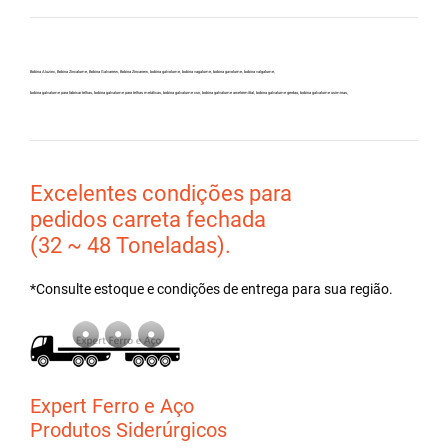
Bobina Aluzinc, Bobina Zincalume, Bobina Galvanew, Bobina Zincanew, bobina galvolume, bobina vagalume, bobina gavolume, bobina valgalume,
bobina galvalume para fabricar telhas, bobina galvalume para telhas metálicas, bobina galvalume csn, bobina galvalume arcelormittal, bobina galvalume gerdau, bobina galvalume usiminas,
Excelentes condições para
pedidos carreta fechada
(32 ~ 48 Toneladas).
*Consulte estoque e condições de entrega para sua região.
Expert Ferro e Aço
Produtos Siderúrgicos