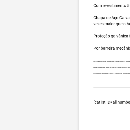
Com revestimento 55
Chapa de Aço Galval
vezes maior que o A
Proteção galvânica f
Por barreira mecâni
Aço Galvanew no atacado, principalmente – Bobina Galvalume – Importa
Bobina Galvanew carreta fechada, por exemplo – Bobina Galvalume – Im
Galvalume para fabricar telhas metálicas – carreta fechada, principalm
[catlist ID=all num