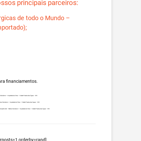
sos principais parceiros:
rgicas de todo o Mundo –
portado);
ara financiamentos.
ina Galvalume – Importada da China – Cidade Paraíso das Águas – MS.
Bobina Galvalume – Importada da China – Cidade Paraíso das Águas – MS.
s, principalmente – Bobina Galvalume – Importada da China – Cidade Paraíso das Águas – MS.
berposts=1 orderby=rand]