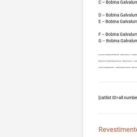
C – Bobina Galvalum
D – Bobina Galvalum
E – Bobina Galvalum
F – Bobina Galvalum
G – Bobina Galvalum
Aço Aluzinc no atacado, principalmente – Bobina Galvalume – Importad
Bobina Aluzinc carreta fechada, por exemplo – Bobina Galvalume – Impo
Galvalume para fabricar telhas – carreta fechada, por exemplo – Bobina
[catlist ID=all num
Revestiment