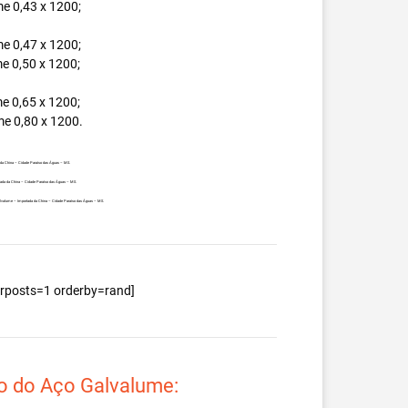
e 0,43 x 1200;
e 0,47 x 1200;
e 0,50 x 1200;
e 0,65 x 1200;
e 0,80 x 1200.
a da China – Cidade Paraíso das Águas – MS.
rtada da China – Cidade Paraíso das Águas – MS.
 Galvalume – Importada da China – Cidade Paraíso das Águas – MS.
berposts=1 orderby=rand]
o do Aço Galvalume: