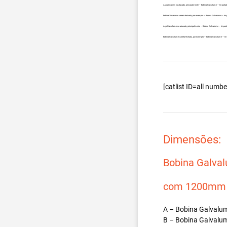
Aço Zincanew no atacado, principalmente – Bobina Galvalume – Importa
Bobina Zincalume carreta fechada, por exemplo – Bobina Galvalume – Im
Aço Galvalume no atacado, principalmente – Bobina Galvalume – Import
Bobina Galvalume carreta fechada, por exemplo – Bobina Galvalume – I
[catlist ID=all num
Dimensões:
Bobina Galva
com 1200mm d
A – Bobina Galvalum
B – Bobina Galvalum