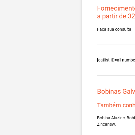
Fornecimento
a partir de 3
Faça sua consulta.
[catlist ID=all num
Bobinas Gal
Também conh
Bobina Aluzinc, Bob
Zincanew.