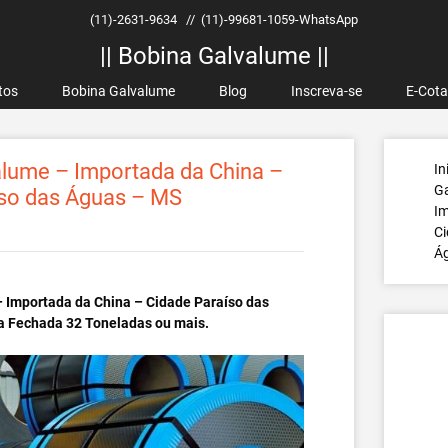
(11)-2631-9634
//
(11)-99681-1059-WhatsApp
|| Bobina Galvalume ||
tos
Bobina Galvalume
Blog
Inscreva-se
E-Cot
lume – Importada da China –
In
G
íso das Águas – MS
Im
Ci
Á
 Importada da China – Cidade Paraíso das
a Fechada 32 Toneladas ou mais.