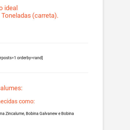
 ideal
2 Toneladas (carreta).
berposts=1 orderby=rand]
valumes:
ecidas como:
ina Zincalume, Bobina Galvanew e Bobina