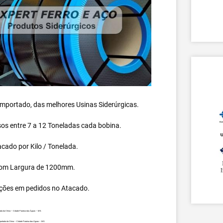
 importado, das melhores Usinas Siderúrgicas.
s entre 7 a 12 Toneladas cada bobina.
cado por Kilo / Tonelada.
om Largura de 1200mm.
ções em pedidos no Atacado.
ada da China – Cidade Paraíso das Águas – MS.
mportada da China – Cidade Paraíso das Águas – MS.