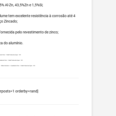
% Al-Zn, 43,5%Zn e 1,5%Si;
ume tem excelente resistência à corrosão até 4
ço Zincado;
ornecida pelo revestimento de zinco;
ca do alumínio.
da da China – Cidade Paraíso das Águas – MS.
portada da China – Cidade Paraíso das Águas – MS.
ente – Bobina Galvalume – Importada da China – Cidade Paraíso das Águas – MS.
berposts=1 orderby=rand]