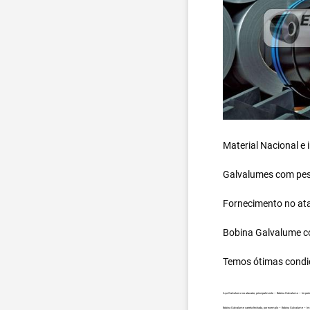
Material Nacional e
Galvalumes com peso
Fornecimento no ata
Bobina Galvalume
c
Temos ótimas condi
Aço Galvalume no atacado, principalmente – Bobina Galvalume – Import
Bobina Galvalume carreta fechada, por exemplo – Bobina Galvalume – I