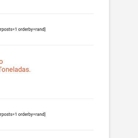
berposts=1 orderby=rand]
o
 Toneladas.
berposts=1 orderby=rand]