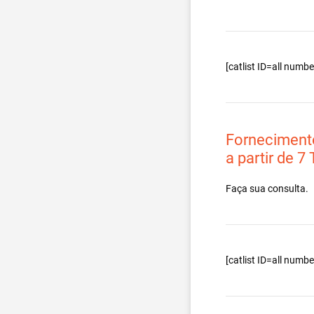
[catlist ID=all num
Forneciment
a partir de 7
Faça sua consulta.
[catlist ID=all num