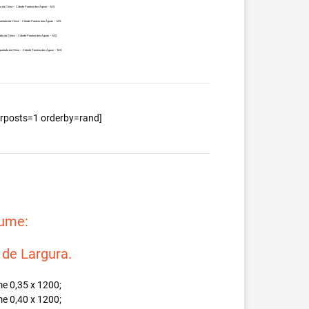
da da China – Cidade Paraíso das Águas – MS.
portada da China – Cidade Paraíso das Águas – MS.
ada da China – Cidade Paraíso das Águas – MS.
mportada da China – Cidade Paraíso das Águas – MS.
berposts=1 orderby=rand]
lume:
e Largura.
e 0,35 x 1200;
e 0,40 x 1200;