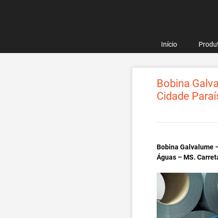
Pular
para
o
conteúdo
Início
Produ
Bobina Galva
Cidade Para
Bobina Galvalume –
Águas – MS. Carret