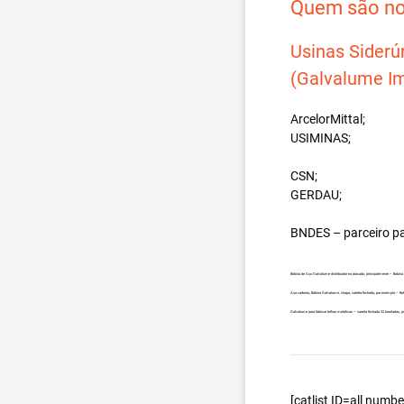
Quem são nos
Usinas Siderú
(Galvalume Im
ArcelorMittal;
USIMINAS;
CSN;
GERDAU;
BNDES – parceiro p
Bobina de Aço Galvalume distribuidor no atacado, principalmente – Bob
Aço carbono, Bobina Galvalume, chapa, carreta fechada, por exemplo – 
Galvalume para fabricar telhas metálicas – carreta fechada 32 tonelada
[catlist ID=all num