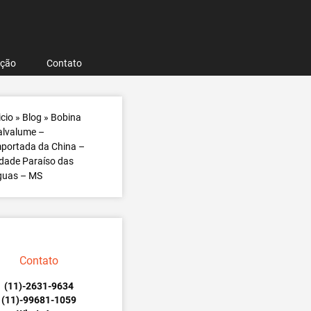
ação
Contato
icio
»
Blog
»
Bobina
alvalume –
portada da China –
dade Paraíso das
guas – MS
Contato
(11)-2631-9634
(11)-99681-1059