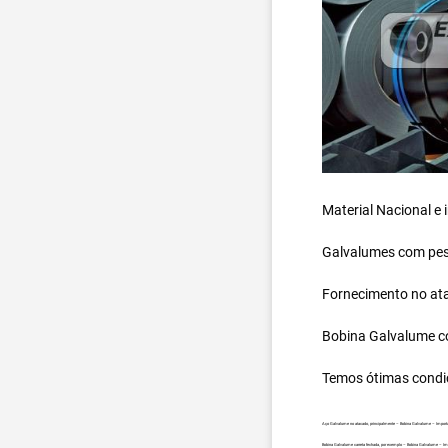
Material Nacional e
Galvalumes com peso
Fornecimento no ata
Bobina Galvalume
c
Temos ótimas condi
Aço Galvalume no atacado, principalmente – Bobina Galvalume – Import
Bobina Galvalume carreta fechada, por exemplo – Bobina Galvalume – Im