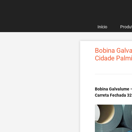
Pular
para
o
conteúdo
Início
Produ
Bobina Galva
Cidade Palmi
Bobina Galvalume –
Carreta Fechada 32