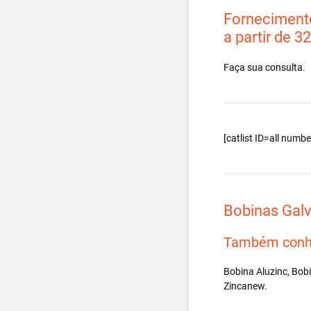
Fornecimento
a partir de 3
Faça sua consulta.
[catlist ID=all num
Bobinas Gal
Também conh
Bobina Aluzinc, Bob
Zincanew.