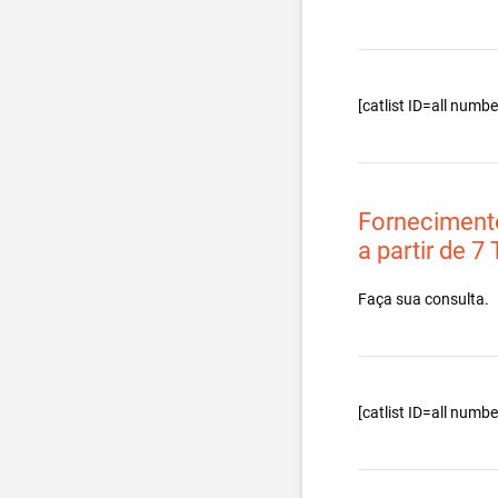
[catlist ID=all num
Forneciment
a partir de 7
Faça sua consulta.
[catlist ID=all num