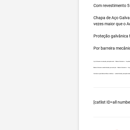
Com revestimento 55
Chapa de Aço Galval
vezes maior que o A
Proteção galvânica f
Por barreira mecâni
Aço Galvanew no atacado, principalmente – Bobina Galvalume – Importad
Bobina Galvanew carreta fechada, por exemplo – Bobina Galvalume – Imp
Galvalume para fabricar telhas metálicas – carreta fechada, principalme
[catlist ID=all num