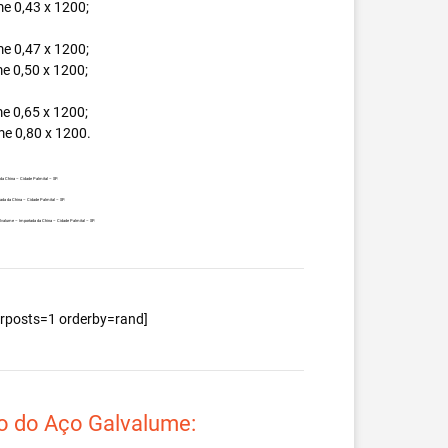
e 0,43 x 1200;
e 0,47 x 1200;
e 0,50 x 1200;
e 0,65 x 1200;
e 0,80 x 1200.
 da China – Cidade Palmital – SP.
tada da China – Cidade Palmital – SP.
Galvalume – Importada da China – Cidade Palmital – SP.
berposts=1 orderby=rand]
o do Aço Galvalume: