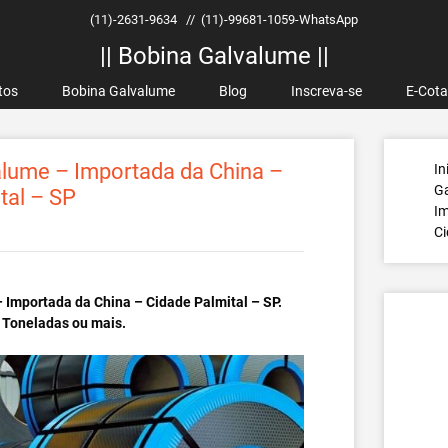
(11)-2631-9634
//
(11)-99681-1059-WhatsApp
|| Bobina Galvalume ||
tos
Bobina Galvalume
Blog
Inscreva-se
E-Cot
lume – Importada da China –
In
G
tal – SP
Im
Ci
 Importada da China – Cidade Palmital – SP.
 Toneladas ou mais.