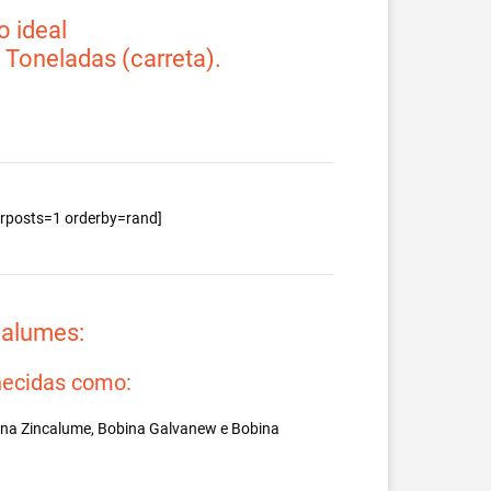
 ideal
2 Toneladas (carreta).
berposts=1 orderby=rand]
valumes:
ecidas como:
ina Zincalume, Bobina Galvanew e Bobina