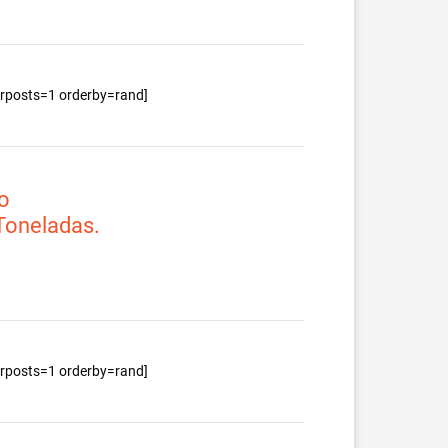
berposts=1 orderby=rand]
o
 Toneladas.
berposts=1 orderby=rand]