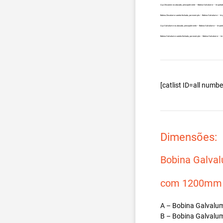
Aço Zincanew no atacado, principalmente – Bobina Galvalume – Importad
Bobina Zincalume carreta fechada, por exemplo – Bobina Galvalume – Imp
Aço Galvalume no atacado, principalmente – Bobina Galvalume – Import
Bobina Galvalume carreta fechada, por exemplo – Bobina Galvalume – Im
[catlist ID=all num
Dimensões:
Bobina Galva
com 1200mm d
A – Bobina Galvalum
B – Bobina Galvalum