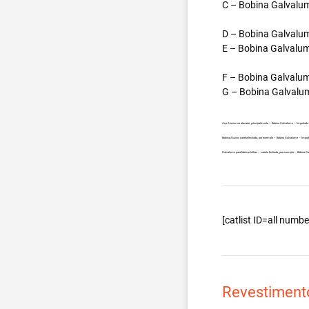
C – Bobina Galvalum
D – Bobina Galvalum
E – Bobina Galvalum
F – Bobina Galvalum
G – Bobina Galvalum
Aço Aluzinc no atacado, principalmente – Bobina Galvalume – Importada
Bobina Aluzinc carreta fechada, por exemplo – Bobina Galvalume – Impor
Galvalume para fabricar telhas – carreta fechada, por exemplo – Bobina 
[catlist ID=all num
Revestiment