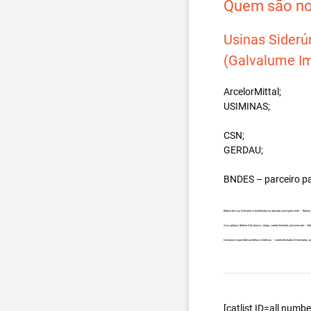
Quem são nos
Usinas Siderú
(Galvalume Im
ArcelorMittal;
USIMINAS;
CSN;
GERDAU;
BNDES – parceiro p
Bobina de Aço Galvalume distribuidor no atacado, principalmente – Bobi
Aço carbono, Bobina Galvalume, chapa, carreta fechada, por exemplo – B
Galvalume para fabricar telhas metálicas – carreta fechada 32 toneladas
[catlist ID=all num