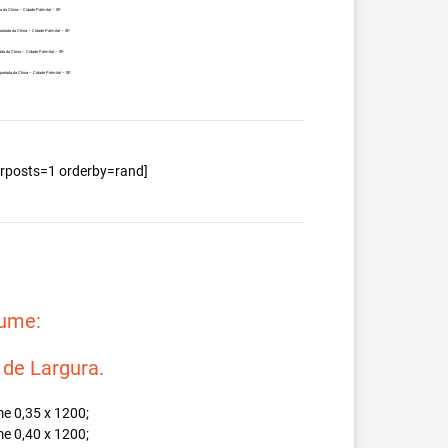
a da China – Cidade Palmital – SP.
ortada da China – Cidade Palmital – SP.
ada da China – Cidade Palmital – SP.
portada da China – Cidade Palmital – SP.
berposts=1 orderby=rand]
lume:
e Largura.
e 0,35 x 1200;
e 0,40 x 1200;