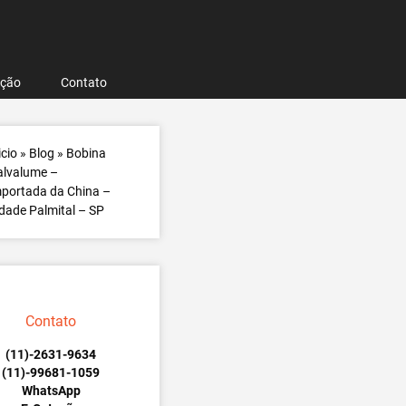
ação
Contato
icio
»
Blog
»
Bobina
alvalume –
portada da China –
dade Palmital – SP
Contato
(11)-2631-9634
(11)-99681-1059
WhatsApp