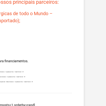
sos principais parceiros:
rgicas de todo o Mundo –
portado);
ara financiamentos.
na Galvalume – Importada da China – Cidade Palmital – SP.
obina Galvalume – Importada da China – Cidade Palmital – SP.
, principalmente – Bobina Galvalume – Importada da China – Cidade Palmital – SP.
berposts=1 orderby=rand]