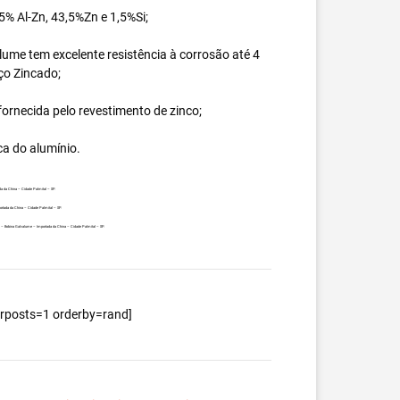
% Al-Zn, 43,5%Zn e 1,5%Si;
ume tem excelente resistência à corrosão até 4
ço Zincado;
ornecida pelo revestimento de zinco;
ca do alumínio.
a da China – Cidade Palmital – SP.
ortada da China – Cidade Palmital – SP.
nte – Bobina Galvalume – Importada da China – Cidade Palmital – SP.
berposts=1 orderby=rand]