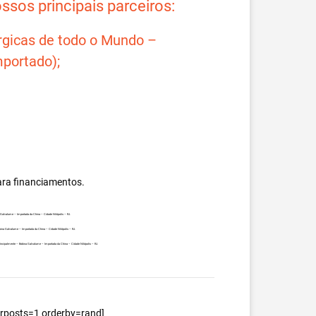
sos principais parceiros:
rgicas de todo o Mundo –
portado);
ara financiamentos.
a Galvalume – Importada da China – Cidade Nilópolis – RJ.
obina Galvalume – Importada da China – Cidade Nilópolis – RJ.
 principalmente – Bobina Galvalume – Importada da China – Cidade Nilópolis – RJ.
berposts=1 orderby=rand]