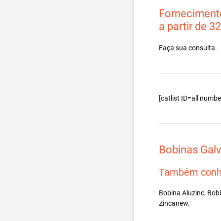
Fornecimento
a partir de 3
Faça sua consulta.
[catlist ID=all num
Bobinas Gal
Também conh
Bobina Aluzinc, Bob
Zincanew.