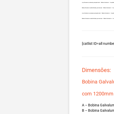
Aço Zincanew no atacado, principalmente – Bobina Galvalume – Importada
Bobina Zincalume carreta fechada, por exemplo – Bobina Galvalume – Imp
Aço Galvalume no atacado, principalmente – Bobina Galvalume – Importa
Bobina Galvalume carreta fechada, por exemplo – Bobina Galvalume – Imp
[catlist ID=all num
Dimensões:
Bobina Galva
com 1200mm d
A – Bobina Galvalum
B – Bobina Galvalum