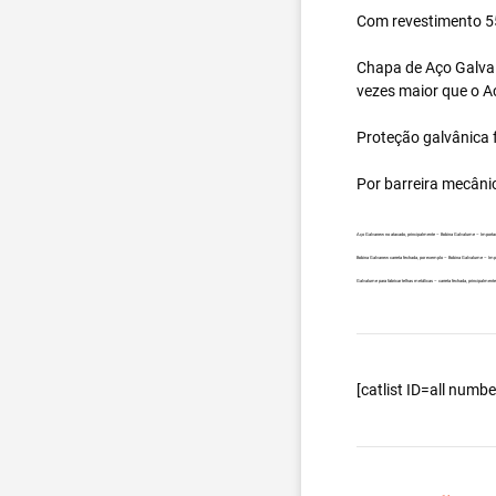
Com revestimento 55
Chapa de Aço Galval
vezes maior que o A
Proteção galvânica f
Por barreira mecâni
Aço Galvanew no atacado, principalmente – Bobina Galvalume – Importad
Bobina Galvanew carreta fechada, por exemplo – Bobina Galvalume – Impo
Galvalume para fabricar telhas metálicas – carreta fechada, principalmen
[catlist ID=all num