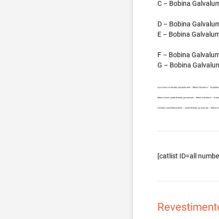
C – Bobina Galvalum
D – Bobina Galvalum
E – Bobina Galvalum
F – Bobina Galvalum
G – Bobina Galvalum
Aço Aluzinc no atacado, principalmente – Bobina Galvalume – Importada 
Bobina Aluzinc carreta fechada, por exemplo – Bobina Galvalume – Import
Galvalume para fabricar telhas – carreta fechada, por exemplo – Bobina 
[catlist ID=all num
Revestiment