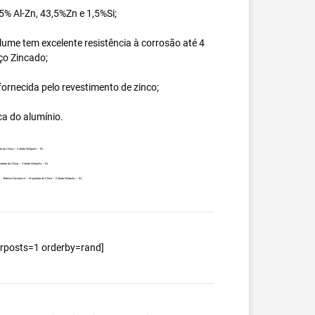
% Al-Zn, 43,5%Zn e 1,5%Si;
ume tem excelente resistência à corrosão até 4
ço Zincado;
ornecida pelo revestimento de zinco;
ca do alumínio.
a da China – Cidade Nilópolis – RJ.
rtada da China – Cidade Nilópolis – RJ.
te – Bobina Galvalume – Importada da China – Cidade Nilópolis – RJ.
berposts=1 orderby=rand]