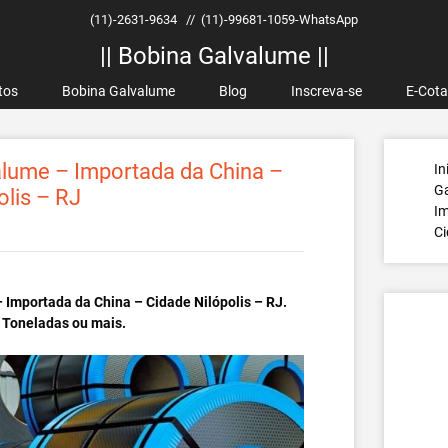
(11)-2631-9634
//
(11)-99681-1059-WhatsApp
|| Bobina Galvalume ||
tos
Bobina Galvalume
Blog
Inscreva-se
E-Cot
lume – Importada da China –
In
G
olis – RJ
Im
Ci
 Importada da China – Cidade Nilópolis – RJ.
 Toneladas ou mais.