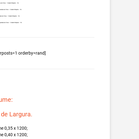
 da China – Cidade Nilópolis – RJ.
ortada da China – Cidade Nilópolis – RJ.
da da China – Cidade Nilópolis – RJ.
ortada da China – Cidade Nilópolis – RJ.
berposts=1 orderby=rand]
lume:
e Largura.
e 0,35 x 1200;
e 0,40 x 1200;