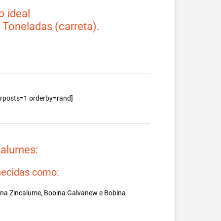
 ideal
2 Toneladas (carreta).
berposts=1 orderby=rand]
valumes:
ecidas como:
ina Zincalume, Bobina Galvanew e Bobina