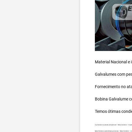
Material Nacional e
Galvalumes com peso
Fornecimento no ata
Bobina Galvalume
c
Temos ótimas condi
Aço Galvalume no atacado, principalmente – Bobina Galvalume – Importa
Bobina Galvalume carreta fechada, por exemplo – Bobina Galvalume – Imp