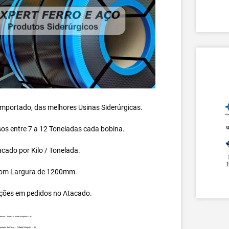
 importado, das melhores Usinas Siderúrgicas.
s entre 7 a 12 Toneladas cada bobina.
cado por Kilo / Tonelada.
om Largura de 1200mm.
ções em pedidos no Atacado.
da da China – Cidade Nilópolis – RJ.
ortada da China – Cidade Nilópolis – RJ.