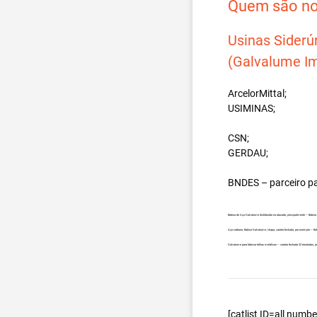
Quem são nos
Usinas Siderú
(Galvalume Im
ArcelorMittal;
USIMINAS;
CSN;
GERDAU;
BNDES – parceiro p
Bobina de Aço Galvalume distribuidor no atacado, principalmente – Bobin
Aço carbono, Bobina Galvalume, chapa, carreta fechada, por exemplo – B
Galvalume para fabricar telhas metálicas – carreta fechada 32 toneladas,
[catlist ID=all num