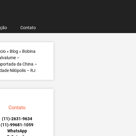
ação
Contato
icio
»
Blog
»
Bobina
alvalume –
portada da China –
dade Nilópolis – RJ
Contato
(11)-2631-9634
(11)-99681-1059
WhatsApp