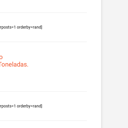
berposts=1 orderby=rand]
o
 Toneladas.
berposts=1 orderby=rand]