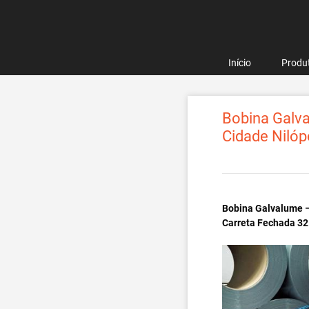
Pular
para
o
conteúdo
Início
Produ
Bobina Galva
Cidade Nilóp
Bobina Galvalume –
Carreta Fechada 32