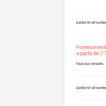
[catlist ID=all num
Forneciment
a partir de 7
Faça sua consulta.
[catlist ID=all num