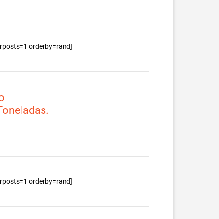
berposts=1 orderby=rand]
o
 Toneladas.
berposts=1 orderby=rand]