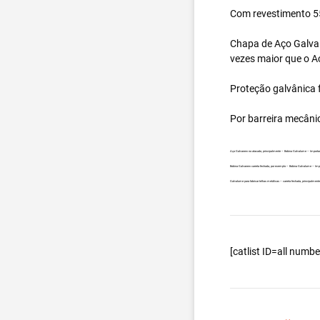
Com revestimento 55
Chapa de Aço Galval
vezes maior que o A
Proteção galvânica f
Por barreira mecâni
Aço Galvanew no atacado, principalmente – Bobina Galvalume – Importa
Bobina Galvanew carreta fechada, por exemplo – Bobina Galvalume – Imp
Galvalume para fabricar telhas metálicas – carreta fechada, principalme
[catlist ID=all num