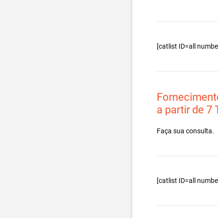
[catlist ID=all num
Forneciment
a partir de 7
Faça sua consulta.
[catlist ID=all num