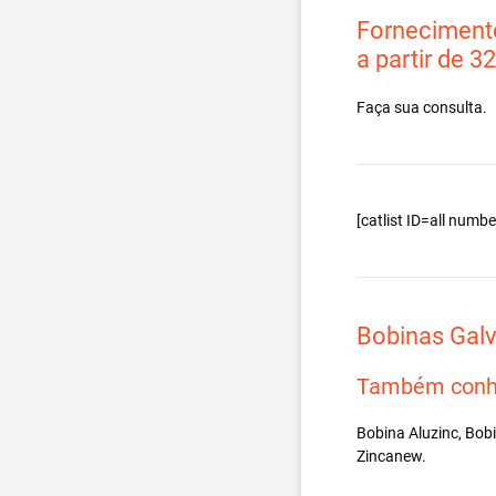
Fornecimento
a partir de 3
Faça sua consulta.
[catlist ID=all num
Bobinas Gal
Também conh
Bobina Aluzinc, Bob
Zincanew.