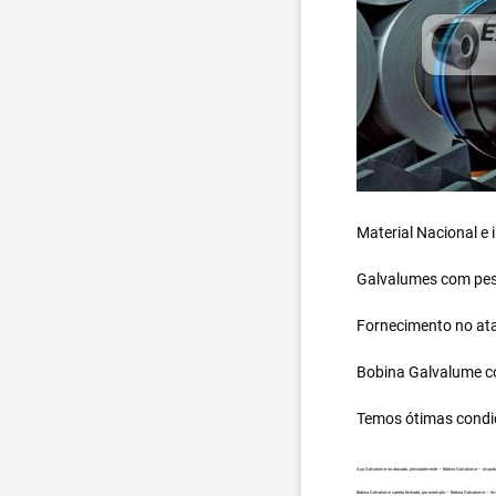
Material Nacional e
Galvalumes com peso
Fornecimento no ata
Bobina Galvalume
c
Temos ótimas condi
Aço Galvalume no atacado, principalmente – Bobina Galvalume – Import
Bobina Galvalume carreta fechada, por exemplo – Bobina Galvalume – Im