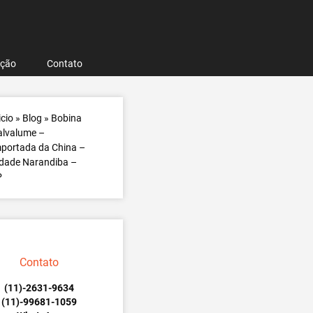
ação
Contato
icio
»
Blog
»
Bobina
alvalume –
portada da China –
dade Narandiba –
P
Contato
(11)-2631-9634
(11)-99681-1059