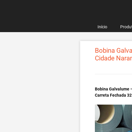
Pular
para
o
conteúdo
Início
Produ
Bobina Galva
Cidade Nara
Bobina Galvalume –
Carreta Fechada 32