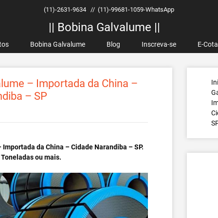
(11)-2631-9634
//
(11)-99681-1059-WhatsApp
|| Bobina Galvalume ||
tos
Bobina Galvalume
Blog
Inscreva-se
E-Cot
lume – Importada da China –
In
G
ndiba – SP
Im
Ci
S
 Importada da China – Cidade Narandiba – SP.
 Toneladas ou mais.