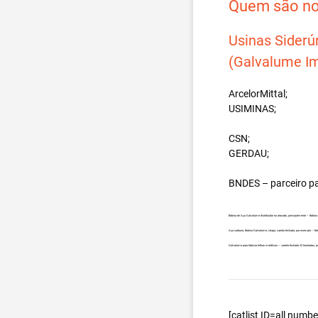
Quem são nos
Usinas Siderú
(Galvalume Im
ArcelorMittal;
USIMINAS;
CSN;
GERDAU;
BNDES – parceiro p
Bobina de Aço Galvalume distribuidor no atacado, principalmente – Bobi
Aço carbono, Bobina Galvalume, chapa, carreta fechada, por exemplo – B
Galvalume para fabricar telhas metálicas – carreta fechada 32 toneladas
[catlist ID=all num