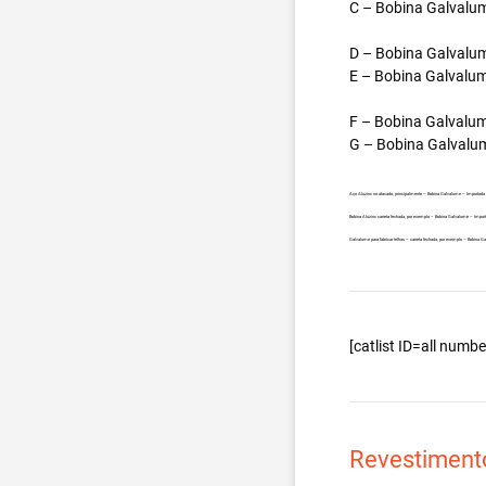
C – Bobina Galvalum
D – Bobina Galvalum
E – Bobina Galvalum
F – Bobina Galvalum
G – Bobina Galvalum
Aço Aluzinc no atacado, principalmente – Bobina Galvalume – Importada
Bobina Aluzinc carreta fechada, por exemplo – Bobina Galvalume – Impor
Galvalume para fabricar telhas – carreta fechada, por exemplo – Bobina 
[catlist ID=all num
Revestiment