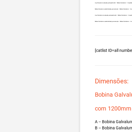
Aço Zincanew no atacado, principalmente – Bobina Galvalume – Importad
Bobina Zincalume carreta fechada, por exemplo – Bobina Galvalume – Imp
Aço Galvalume no atacado, principalmente – Bobina Galvalume – Import
Bobina Galvalume carreta fechada, por exemplo – Bobina Galvalume – Im
[catlist ID=all num
Dimensões:
Bobina Galva
com 1200mm d
A – Bobina Galvalum
B – Bobina Galvalum