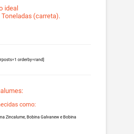
 ideal
2 Toneladas (carreta).
berposts=1 orderby=rand]
valumes:
ecidas como:
ina Zincalume, Bobina Galvanew e Bobina