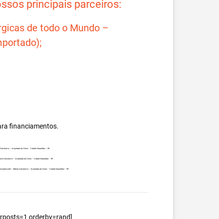
sos principais parceiros:
rgicas de todo o Mundo –
portado);
ara financiamentos.
na Galvalume – Importada da China – Cidade Narandiba – SP.
obina Galvalume – Importada da China – Cidade Narandiba – SP.
, principalmente – Bobina Galvalume – Importada da China – Cidade Narandiba – SP.
berposts=1 orderby=rand]