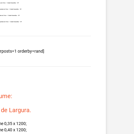
a da China – Cidade Narandiba – SP.
ortada da China – Cidade Narandiba – SP.
ada da China – Cidade Narandiba – SP.
portada da China – Cidade Narandiba – SP.
berposts=1 orderby=rand]
lume:
e Largura.
e 0,35 x 1200;
e 0,40 x 1200;