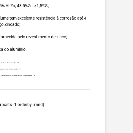
% Al-Zn, 43,5%Zn e 1,5%Si;
ume tem excelente resistência à corrosão até 4
ço Zincado;
ornecida pelo revestimento de zinco;
ca do alumínio.
da da China – Cidade Narandiba – SP.
ortada da China – Cidade Narandiba – SP.
nte – Bobina Galvalume – Importada da China – Cidade Narandiba – SP.
berposts=1 orderby=rand]