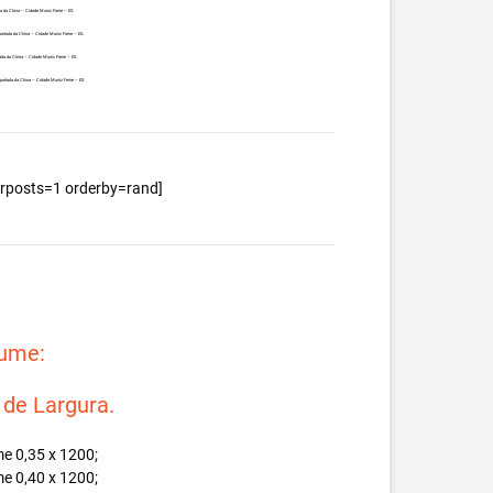
a da China – Cidade Muniz Freire – ES.
ortada da China – Cidade Muniz Freire – ES.
da da China – Cidade Muniz Freire – ES.
ortada da China – Cidade Muniz Freire – ES.
berposts=1 orderby=rand]
lume:
e Largura.
e 0,35 x 1200;
e 0,40 x 1200;