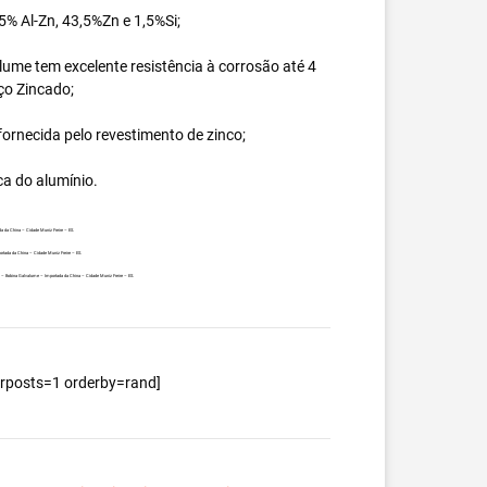
% Al-Zn, 43,5%Zn e 1,5%Si;
ume tem excelente resistência à corrosão até 4
ço Zincado;
ornecida pelo revestimento de zinco;
ca do alumínio.
a da China – Cidade Muniz Freire – ES.
rtada da China – Cidade Muniz Freire – ES.
nte – Bobina Galvalume – Importada da China – Cidade Muniz Freire – ES.
berposts=1 orderby=rand]