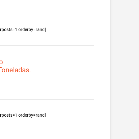
berposts=1 orderby=rand]
o
 Toneladas.
berposts=1 orderby=rand]