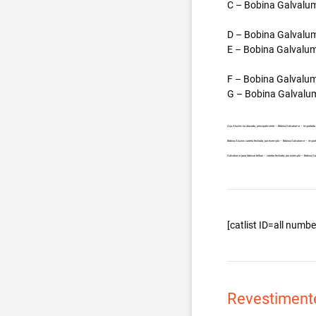
C – Bobina Galvalum
D – Bobina Galvalum
E – Bobina Galvalum
F – Bobina Galvalum
G – Bobina Galvalum
Aço Aluzinc no atacado, principalmente – Bobina Galvalume – Importada 
Bobina Aluzinc carreta fechada, por exemplo – Bobina Galvalume – Impor
Galvalume para fabricar telhas – carreta fechada, por exemplo – Bobina 
[catlist ID=all num
Revestiment