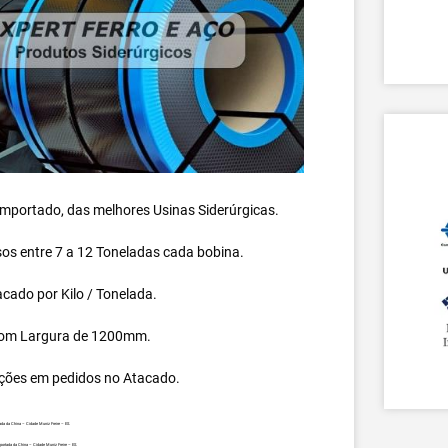
 importado, das melhores Usinas Siderúrgicas.
s entre 7 a 12 Toneladas cada bobina.
cado por Kilo / Tonelada.
om Largura de 1200mm.
ções em pedidos no Atacado.
da da China – Cidade Muniz Freire – ES.
ortada da China – Cidade Muniz Freire – ES.