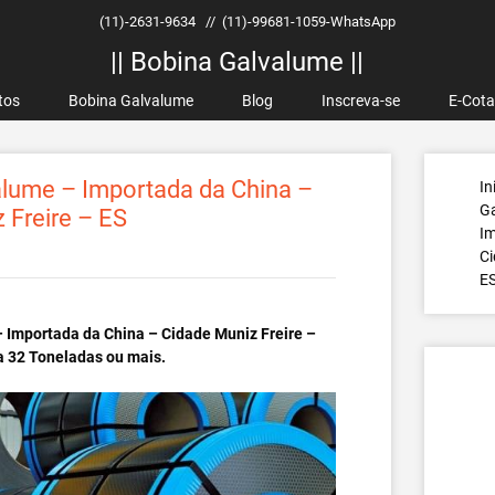
(11)-2631-9634
//
(11)-99681-1059-WhatsApp
|| Bobina Galvalume ||
tos
Bobina Galvalume
Blog
Inscreva-se
E-Cot
lume – Importada da China –
In
G
 Freire – ES
Im
Ci
E
 Importada da China – Cidade Muniz Freire –
a 32 Toneladas ou mais.