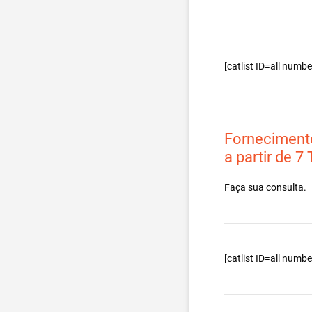
[catlist ID=all num
Forneciment
a partir de 7
Faça sua consulta.
[catlist ID=all num