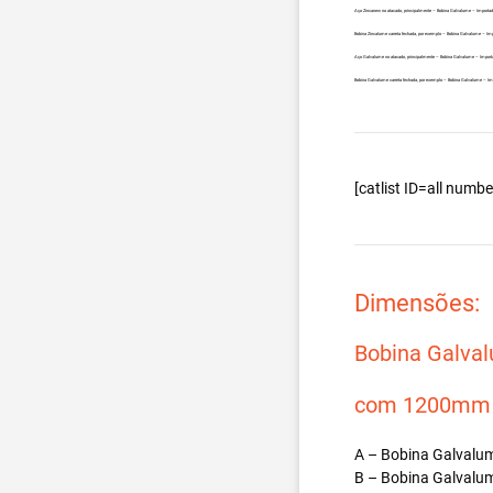
Aço Zincanew no atacado, principalmente – Bobina Galvalume – Importad
Bobina Zincalume carreta fechada, por exemplo – Bobina Galvalume – Imp
Aço Galvalume no atacado, principalmente – Bobina Galvalume – Importa
Bobina Galvalume carreta fechada, por exemplo – Bobina Galvalume – Imp
[catlist ID=all num
Dimensões:
Bobina Galva
com 1200mm d
A – Bobina Galvalum
B – Bobina Galvalum