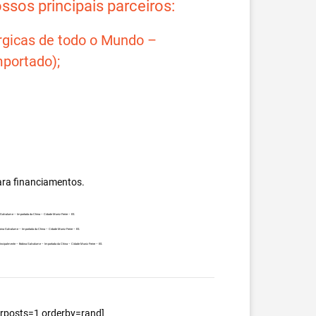
sos principais parceiros:
rgicas de todo o Mundo –
portado);
ara financiamentos.
a Galvalume – Importada da China – Cidade Muniz Freire – ES.
obina Galvalume – Importada da China – Cidade Muniz Freire – ES.
 principalmente – Bobina Galvalume – Importada da China – Cidade Muniz Freire – ES.
berposts=1 orderby=rand]