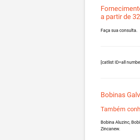
Fornecimento
a partir de 3
Faça sua consulta.
[catlist ID=all num
Bobinas Gal
Também conh
Bobina Aluzinc, Bob
Zincanew.