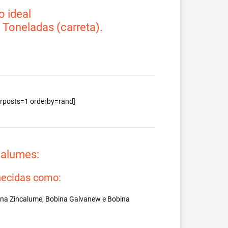
 ideal
2 Toneladas (carreta).
berposts=1 orderby=rand]
valumes:
ecidas como:
ina Zincalume, Bobina Galvanew e Bobina