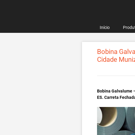
Pular
para
o
conteúdo
Início
Produ
Bobina Galva
Cidade Muniz
Bobina Galvalume –
ES. Carreta Fechad