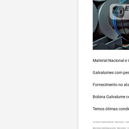
Material Nacional e
Galvalumes com peso
Fornecimento no ata
Bobina Galvalume
c
Temos ótimas condi
Aço Galvalume no atacado, principalmente – Bobina Galvalume – Importa
Bobina Galvalume carreta fechada, por exemplo – Bobina Galvalume – Imp