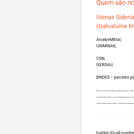
Quem são nos
Usinas Siderú
(Galvalume Im
ArcelorMittal;
USIMINAS;
CSN;
GERDAU;
BNDES – parceiro p
Bobina de Aço Galvalume distribuidor no atacado, principalmente – Bobin
Aço carbono, Bobina Galvalume, chapa, carreta fechada, por exemplo – B
Galvalume para fabricar telhas metálicas – carreta fechada 32 toneladas,
[catlist ID=all num