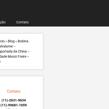
ação
Contato
icio
»
Blog
»
Bobina
alvalume –
portada da China –
dade Muniz Freire –
S
Contato
(11)-2631-9634
(11)-99681-1059