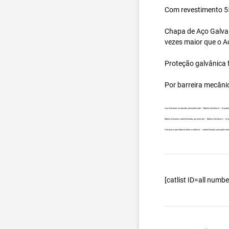
Com revestimento 55
Chapa de Aço Galval
vezes maior que o A
Proteção galvânica f
Por barreira mecâni
Aço Galvanew no atacado, principalmente – Bobina Galvalume – Importad
Bobina Galvanew carreta fechada, por exemplo – Bobina Galvalume – Impo
Galvalume para fabricar telhas metálicas – carreta fechada, principalme
[catlist ID=all num