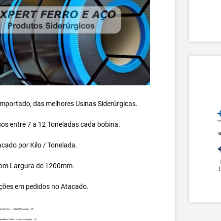
 importado, das melhores Usinas Siderúrgicas.
s entre 7 a 12 Toneladas cada bobina.
cado por Kilo / Tonelada.
om Largura de 1200mm.
ções em pedidos no Atacado.
ada da China – Cidade Morungaba – SP.
mportada da China – Cidade Morungaba – SP.