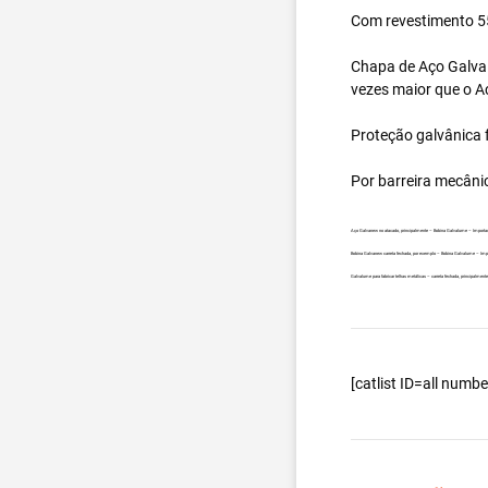
Com revestimento 55
Chapa de Aço Galval
vezes maior que o A
Proteção galvânica f
Por barreira mecâni
Aço Galvanew no atacado, principalmente – Bobina Galvalume – Importa
Bobina Galvanew carreta fechada, por exemplo – Bobina Galvalume – Imp
Galvalume para fabricar telhas metálicas – carreta fechada, principalm
[catlist ID=all num