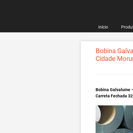
Pular
para
o
conteúdo
Início
Produ
Bobina Galva
Cidade Moru
Bobina Galvalume –
Carreta Fechada 32