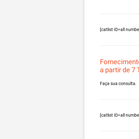
[catlist ID=all num
Forneciment
a partir de 7
Faça sua consulta.
[catlist ID=all num