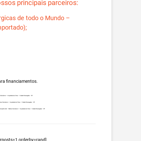
sos principais parceiros:
rgicas de todo o Mundo –
portado);
ara financiamentos.
na Galvalume – Importada da China – Cidade Morungaba – SP.
Bobina Galvalume – Importada da China – Cidade Morungaba – SP.
, principalmente – Bobina Galvalume – Importada da China – Cidade Morungaba – SP.
berposts=1 orderby=rand]