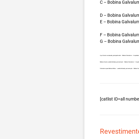
C – Bobina Galvalum
D – Bobina Galvalum
E – Bobina Galvalum
F – Bobina Galvalum
G – Bobina Galvalum
Aço Aluzinc no atacado, principalmente – Bobina Galvalume – Importada
Bobina Aluzinc carreta fechada, por exemplo – Bobina Galvalume – Impo
Galvalume para fabricar telhas – carreta fechada, por exemplo – Bobina
[catlist ID=all num
Revestiment