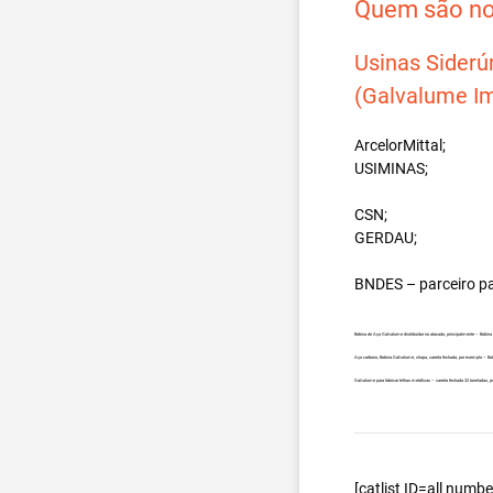
Quem são nos
Usinas Siderú
(Galvalume Im
ArcelorMittal;
USIMINAS;
CSN;
GERDAU;
BNDES – parceiro p
Bobina de Aço Galvalume distribuidor no atacado, principalmente – Bobi
Aço carbono, Bobina Galvalume, chapa, carreta fechada, por exemplo – 
Galvalume para fabricar telhas metálicas – carreta fechada 32 toneladas
[catlist ID=all num