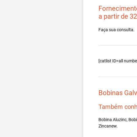
Fornecimento
a partir de 3
Faça sua consulta.
[catlist ID=all num
Bobinas Gal
Também conh
Bobina Aluzinc, Bob
Zincanew.