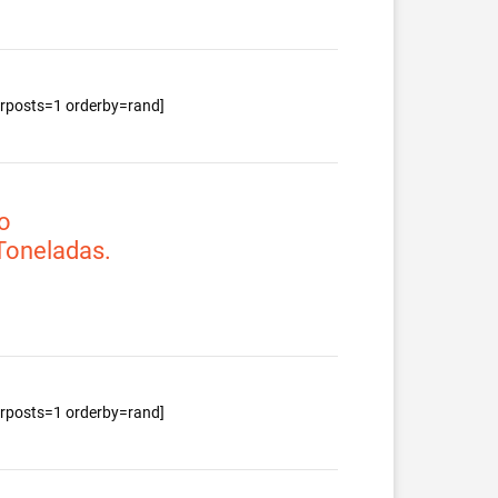
berposts=1 orderby=rand]
o
 Toneladas.
berposts=1 orderby=rand]