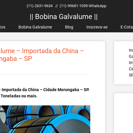
(11)-2631-9634
//
(11)-99681-1059-WhatsApp
|| Bobina Galvalume ||
tos
Bobina Galvalume
Blog
Inscreva-se
E-Cot
lume – Importada da China –
In
G
ngaba – SP
Im
C
S
 Importada da China – Cidade Morungaba – SP.
 Toneladas ou mais.