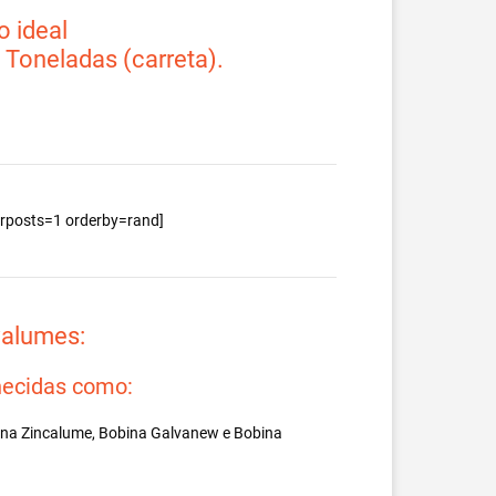
 ideal
2 Toneladas (carreta).
berposts=1 orderby=rand]
valumes:
ecidas como:
ina Zincalume, Bobina Galvanew e Bobina