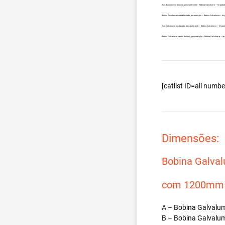
Aço Zincanew no atacado, principalmente – Bobina Galvalume – Importa
Bobina Zincalume carreta fechada, por exemplo – Bobina Galvalume – Im
Aço Galvalume no atacado, principalmente – Bobina Galvalume – Import
Bobina Galvalume carreta fechada, por exemplo – Bobina Galvalume – I
[catlist ID=all num
Dimensões:
Bobina Galva
com 1200mm d
A – Bobina Galvalum
B – Bobina Galvalum