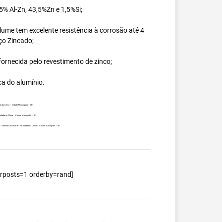
% Al-Zn, 43,5%Zn e 1,5%Si;
ume tem excelente resistência à corrosão até 4
ço Zincado;
ornecida pelo revestimento de zinco;
ca do alumínio.
da da China – Cidade Morungaba – SP.
ortada da China – Cidade Morungaba – SP.
ente – Bobina Galvalume – Importada da China – Cidade Morungaba – SP.
berposts=1 orderby=rand]