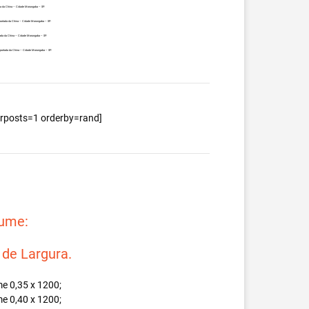
da da China – Cidade Morungaba – SP.
portada da China – Cidade Morungaba – SP.
ada da China – Cidade Morungaba – SP.
mportada da China – Cidade Morungaba – SP.
berposts=1 orderby=rand]
lume:
e Largura.
e 0,35 x 1200;
e 0,40 x 1200;