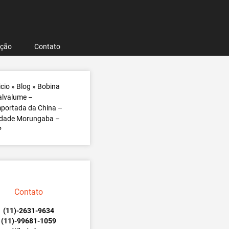
ação
Contato
icio
»
Blog
»
Bobina
alvalume –
portada da China –
idade Morungaba –
P
Contato
(11)-2631-9634
(11)-99681-1059