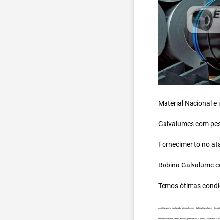
Material Nacional e
Galvalumes com peso
Fornecimento no ata
Bobina Galvalume
c
Temos ótimas condi
Aço Galvalume no atacado, principalmente – Bobina Galvalume – Import
Bobina Galvalume carreta fechada, por exemplo – Bobina Galvalume – I