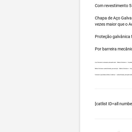
Com revestimento 55
Chapa de Aço Galval
vezes maior que o A
Proteção galvânica f
Por barreira mecâni
Aço Galvanew no atacado, principalmente – Bobina Galvalume – Importa
Bobina Galvanew carreta fechada, por exemplo – Bobina Galvalume – Imp
Galvalume para fabricar telhas metálicas – carreta fechada, principalme
[catlist ID=all num