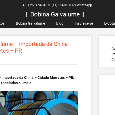
(11)-2631-9634
//
(11)-99681-1059-WhatsApp
|| Bobina Galvalume ||
tos
Bobina Galvalume
Blog
Inscreva-se
E-Cot
lume – Importada da China –
In
G
etes – PR
Im
Ci
 Importada da China – Cidade Morretes – PR.
 Toneladas ou mais.