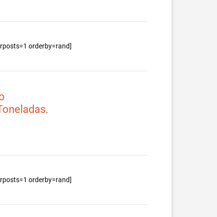
berposts=1 orderby=rand]
o
 Toneladas.
berposts=1 orderby=rand]