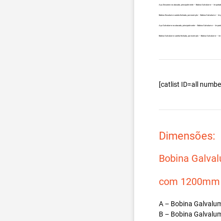
Aço Zincanew no atacado, principalmente – Bobina Galvalume – Importad
Bobina Zincalume carreta fechada, por exemplo – Bobina Galvalume – Im
Aço Galvalume no atacado, principalmente – Bobina Galvalume – Import
Bobina Galvalume carreta fechada, por exemplo – Bobina Galvalume – Im
[catlist ID=all num
Dimensões:
Bobina Galva
com 1200mm d
A – Bobina Galvalum
B – Bobina Galvalum