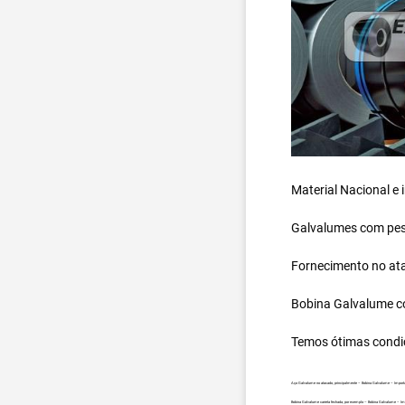
Material Nacional e
Galvalumes com peso
Fornecimento no ata
Bobina Galvalume
c
Temos ótimas condi
Aço Galvalume no atacado, principalmente – Bobina Galvalume – Import
Bobina Galvalume carreta fechada, por exemplo – Bobina Galvalume – Im