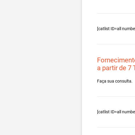
[catlist ID=all num
Forneciment
a partir de 7
Faça sua consulta.
[catlist ID=all num