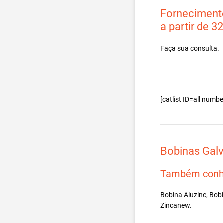
Fornecimento
a partir de 3
Faça sua consulta.
[catlist ID=all num
Bobinas Gal
Também conh
Bobina Aluzinc, Bob
Zincanew.