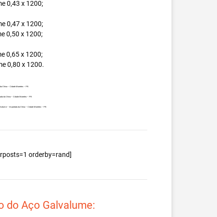
e 0,43 x 1200;
e 0,47 x 1200;
e 0,50 x 1200;
e 0,65 x 1200;
e 0,80 x 1200.
 da China – Cidade Morretes – PR.
tada da China – Cidade Morretes – PR.
 Galvalume – Importada da China – Cidade Morretes – PR.
berposts=1 orderby=rand]
o do Aço Galvalume: