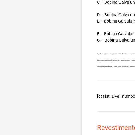
C – Bobina Galvalum
D – Bobina Galvalum
E – Bobina Galvalum
F – Bobina Galvalum
G – Bobina Galvalum
Aço Aluzinc no atacado, principalmente – Bobina Galvalume – Importada
Bobina Aluzinc carreta fechada, por exemplo – Bobina Galvalume – Impor
Galvalume para fabricar telhas – carreta fechada, por exemplo – Bobina
[catlist ID=all num
Revestiment