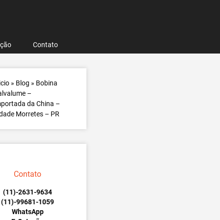
ação
Contato
icio
»
Blog
»
Bobina
alvalume –
portada da China –
dade Morretes – PR
Contato
(11)-2631-9634
(11)-99681-1059
WhatsApp