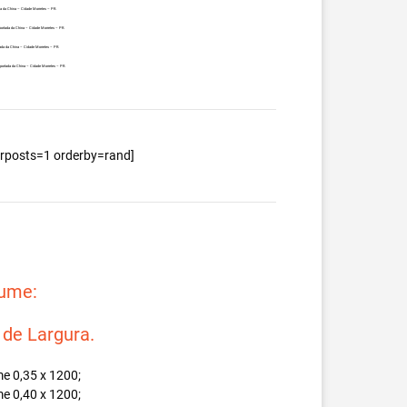
a da China – Cidade Morretes – PR.
portada da China – Cidade Morretes – PR.
ada da China – Cidade Morretes – PR.
portada da China – Cidade Morretes – PR.
berposts=1 orderby=rand]
lume:
e Largura.
e 0,35 x 1200;
e 0,40 x 1200;