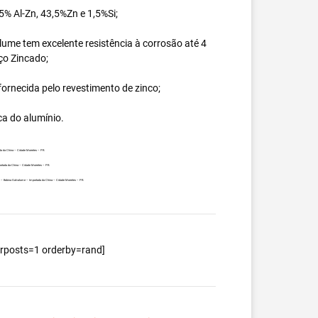
% Al-Zn, 43,5%Zn e 1,5%Si;
ume tem excelente resistência à corrosão até 4
ço Zincado;
ornecida pelo revestimento de zinco;
ca do alumínio.
da da China – Cidade Morretes – PR.
ortada da China – Cidade Morretes – PR.
nte – Bobina Galvalume – Importada da China – Cidade Morretes – PR.
berposts=1 orderby=rand]