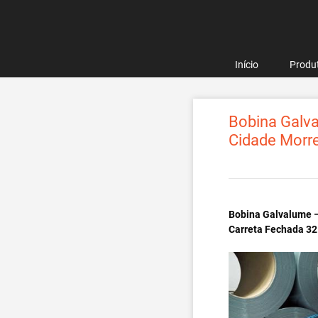
Pular
para
o
conteúdo
Início
Produ
Bobina Galva
Cidade Morr
Bobina Galvalume –
Carreta Fechada 32