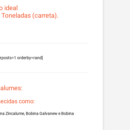
 ideal
2 Toneladas (carreta).
berposts=1 orderby=rand]
valumes:
ecidas como:
ina Zincalume, Bobina Galvanew e Bobina