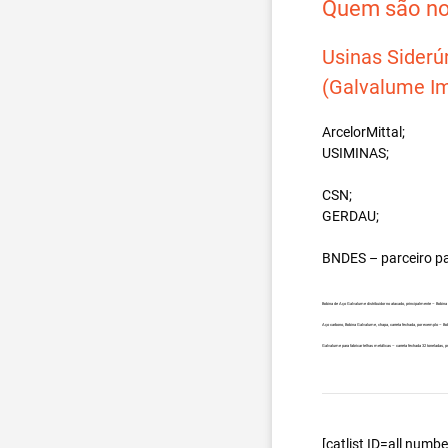
Quem são nos
Usinas Siderú
(Galvalume Im
ArcelorMittal;
USIMINAS;
CSN;
GERDAU;
BNDES – parceiro p
Bobina de Aço Galvalume distribuidor no atacado, principalmente – Bobi
Aço carbono, Bobina Galvalume, chapa, carreta fechada, por exemplo – B
Galvalume para fabricar telhas metálicas – carreta fechada 32 toneladas
[catlist ID=all num