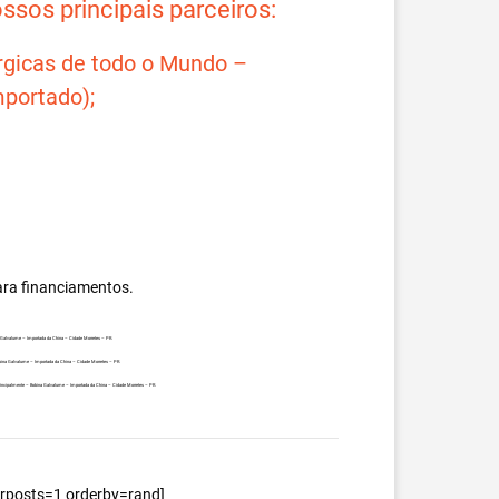
sos principais parceiros:
rgicas de todo o Mundo –
portado);
ara financiamentos.
na Galvalume – Importada da China – Cidade Morretes – PR.
obina Galvalume – Importada da China – Cidade Morretes – PR.
, principalmente – Bobina Galvalume – Importada da China – Cidade Morretes – PR.
berposts=1 orderby=rand]