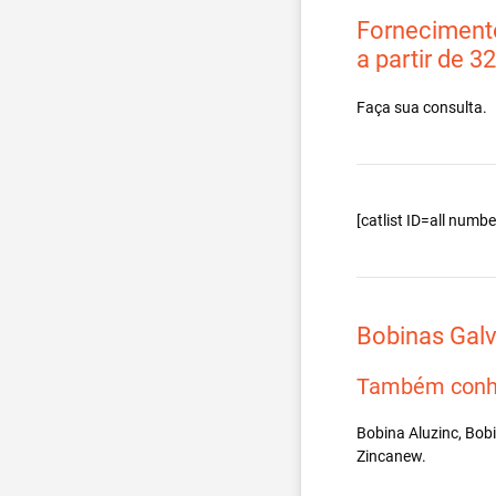
Fornecimento
a partir de 3
Faça sua consulta.
[catlist ID=all num
Bobinas Gal
Também conh
Bobina Aluzinc, Bob
Zincanew.