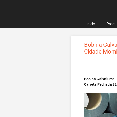
Pular
para
o
conteúdo
Início
Produ
Bobina Galva
Cidade Mom
Bobina Galvalume –
Carreta Fechada 32