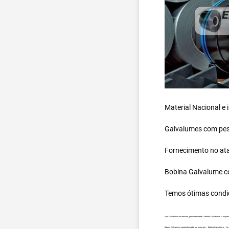
Material Nacional e
Galvalumes com peso
Fornecimento no ata
Bobina Galvalume
c
Temos ótimas condi
Aço Galvalume no atacado, principalmente – Bobina Galvalume – Impor
Bobina Galvalume carreta fechada, por exemplo – Bobina Galvalume – I