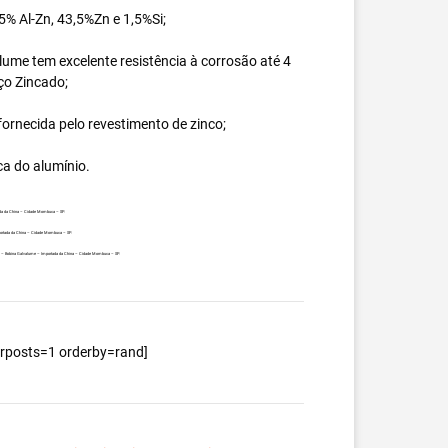
% Al-Zn, 43,5%Zn e 1,5%Si;
ume tem excelente resistência à corrosão até 4
ço Zincado;
ornecida pelo revestimento de zinco;
ca do alumínio.
ada da China – Cidade Mombuca – SP.
portada da China – Cidade Mombuca – SP.
ente – Bobina Galvalume – Importada da China – Cidade Mombuca – SP.
berposts=1 orderby=rand]