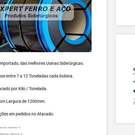
 importado, das melhores Usinas Siderúrgicas.
s entre 7 a 12 Toneladas cada bobina.
cado por Kilo / Tonelada.
om Largura de 1200mm.
ções em pedidos no Atacado.
tada da China – Cidade Mombuca – SP.
mportada da China – Cidade Mombuca – SP.