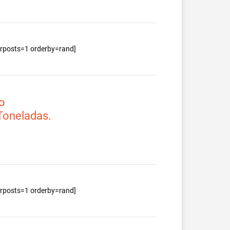
berposts=1 orderby=rand]
o
 Toneladas.
berposts=1 orderby=rand]