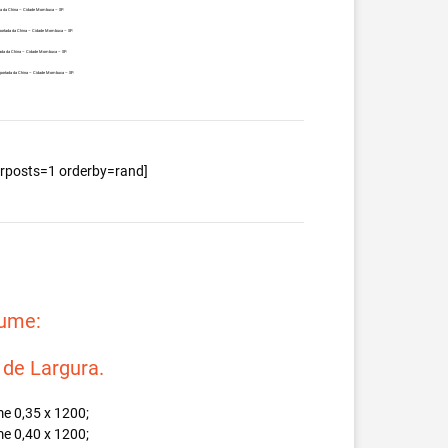
ada da China – Cidade Mombuca – SP.
mportada da China – Cidade Mombuca – SP.
tada da China – Cidade Mombuca – SP.
mportada da China – Cidade Mombuca – SP.
berposts=1 orderby=rand]
lume:
e Largura.
e 0,35 x 1200;
e 0,40 x 1200;