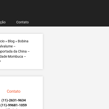
ação
Contato
icio
»
Blog
»
Bobina
alvalume –
portada da China –
idade Mombuca –
P
Contato
(11)-2631-9634
(11)-99681-1059