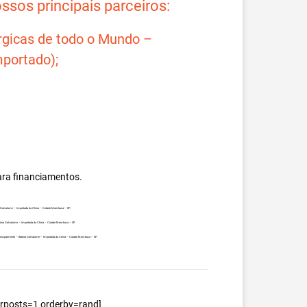
sos principais parceiros:
rgicas de todo o Mundo –
portado);
ara financiamentos.
ina Galvalume – Importada da China – Cidade Mombuca – SP.
 Bobina Galvalume – Importada da China – Cidade Mombuca – SP.
s, principalmente – Bobina Galvalume – Importada da China – Cidade Mombuca – SP.
berposts=1 orderby=rand]