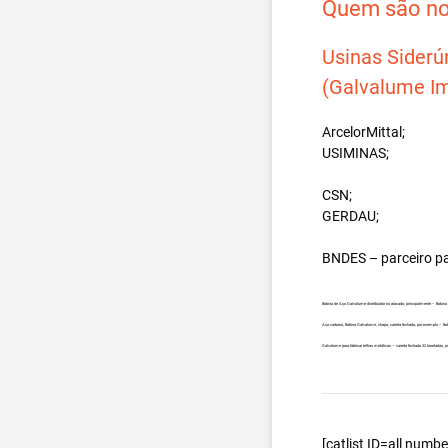
Quem são nos
Usinas Siderú
(Galvalume Im
ArcelorMittal;
USIMINAS;
CSN;
GERDAU;
BNDES – parceiro p
Bobina de Aço Galvalume distribuidor no atacado, principalmente – Bob
Aço carbono, Bobina Galvalume, chapa, carreta fechada, por exemplo –
Galvalume para fabricar telhas metálicas – carreta fechada 32 tonelada
[catlist ID=all num