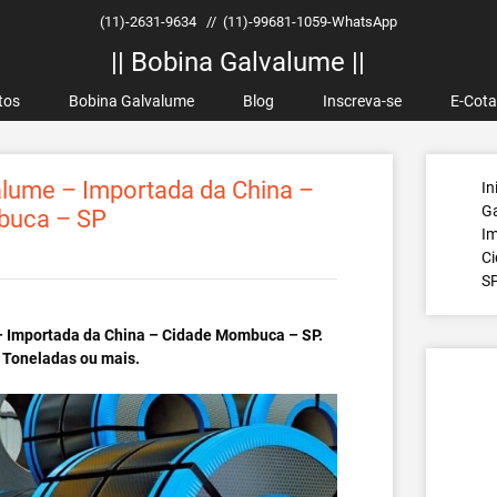
(11)-2631-9634
//
(11)-99681-1059-WhatsApp
|| Bobina Galvalume ||
tos
Bobina Galvalume
Blog
Inscreva-se
E-Cot
lume – Importada da China –
In
G
buca – SP
Im
C
S
 Importada da China – Cidade Mombuca – SP.
 Toneladas ou mais.