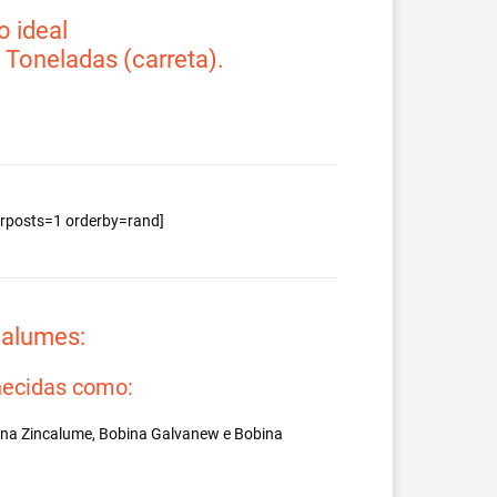
 ideal
2 Toneladas (carreta).
berposts=1 orderby=rand]
valumes:
ecidas como:
ina Zincalume, Bobina Galvanew e Bobina