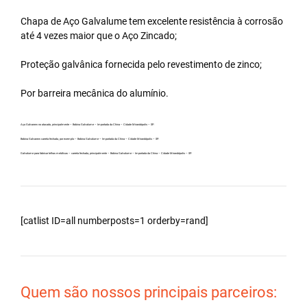
Chapa de Aço Galvalume tem excelente resistência à corrosão
até 4 vezes maior que o Aço Zincado;
Proteção galvânica fornecida pelo revestimento de zinco;
Por barreira mecânica do alumínio.
Aço Galvanew no atacado, principalmente – Bobina Galvalume – Importada da China – Cidade Mirandópolis – SP.
Bobina Galvanew carreta fechada, por exemplo – Bobina Galvalume – Importada da China – Cidade Mirandópolis – SP.
Galvalume para fabricar telhas metálicas – carreta fechada, principalmente – Bobina Galvalume – Importada da China – Cidade Mirandópolis – SP.
[catlist ID=all numberposts=1 orderby=rand]
Quem são nossos principais parceiros: