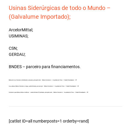
Usinas Siderúrgicas de todo o Mundo –
(Galvalume Importado);
ArcelorMittal;
USIMINAS;
CSN;
GERDAU;
BNDES – parceiro para financiamentos.
Bobina de Aço Galvalume distribuidor no atacado, principalmente – Bobina Galvalume – Importada da China – Cidade Mirandópolis – SP.
Aço carbono, Bobina Galvalume, chapa, carreta fechada, por exemplo – Bobina Galvalume – Importada da China – Cidade Mirandópolis – SP.
Galvalume para fabricar telhas metálicas – carreta fechada 32 toneladas, principalmente – Bobina Galvalume – Importada da China – Cidade Mirandópolis – SP.
[catlist ID=all numberposts=1 orderby=rand]