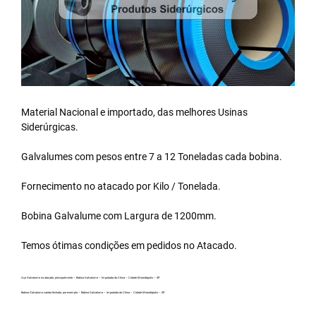
Material Nacional e importado, das melhores Usinas
Siderúrgicas.
Galvalumes com pesos entre 7 a 12 Toneladas cada bobina.
Fornecimento no atacado por Kilo / Tonelada.
Bobina Galvalume
com Largura de 1200mm.
Temos ótimas condições em pedidos no Atacado.
Aço Galvalume no atacado, principalmente – Bobina Galvalume – Importada da China – Cidade Mirandópolis – SP.
Bobina Galvalume carreta fechada, por exemplo – Bobina Galvalume – Importada da China – Cidade Mirandópolis – SP.