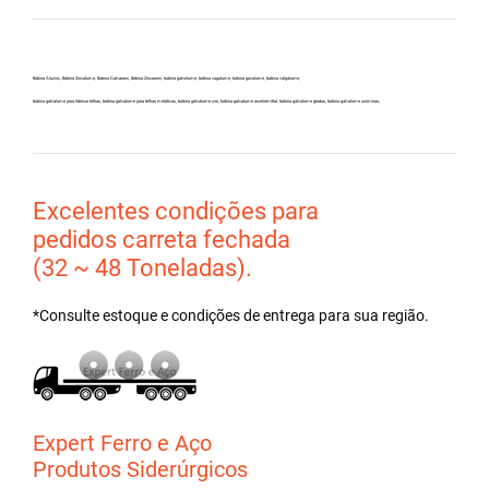
Bobina Aluzinc, Bobina Zincalume, Bobina Galvanew, Bobina Zincanew, bobina galvolume, bobina vagalume, bobina gavolume, bobina valgalume,
bobina galvalume para fabricar telhas, bobina galvalume para telhas metálicas, bobina galvalume csn, bobina galvalume arcelormittal, bobina galvalume gerdau, bobina galvalume usiminas,
Excelentes condições para
pedidos carreta fechada
(32 ~ 48 Toneladas).
*Consulte estoque e condições de entrega para sua região.
Expert Ferro e Aço
Produtos Siderúrgicos