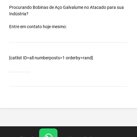
Procurando Bobinas de
Aço Galvalume
no
Atacado
para sua
Indústria?
Entre em contato hoje mesmo:
[catlist ID=all numberposts=1 orderby=rand]
Bobinas Galvalumes e Aluzinc, principalmente Bobina Galvalume – Importada da China – Cidade Mirandópolis – SP.