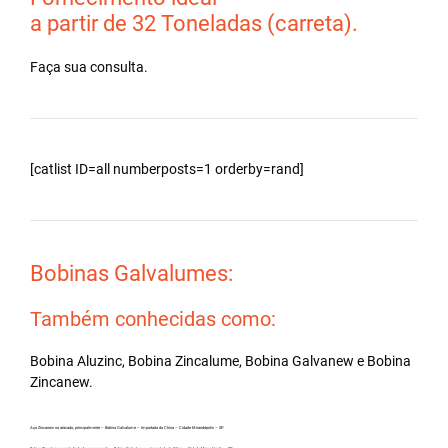
a partir de 32 Toneladas (carreta).
Faça sua consulta.
[catlist ID=all numberposts=1 orderby=rand]
Bobinas Galvalumes:
Também conhecidas como:
Bobina Aluzinc, Bobina Zincalume, Bobina Galvanew e Bobina
Zincanew.
Aço Zincanew no atacado, principalmente – Bobina Galvalume – Importada da China – Cidade Mirandópolis – SP.