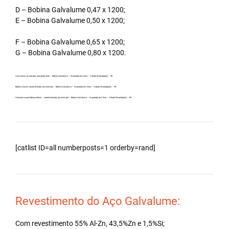
D – Bobina Galvalume 0,47 x 1200;
E – Bobina Galvalume 0,50 x 1200;
F – Bobina Galvalume 0,65 x 1200;
G – Bobina Galvalume 0,80 x 1200.
Aço Aluzinc no atacado, principalmente – Bobina Galvalume – Importada da China – Cidade Mirandópolis – SP.
Bobina Aluzinc carreta fechada, por exemplo – Bobina Galvalume – Importada da China – Cidade Mirandópolis – SP.
Galvalume para fabricar telhas – carreta fechada, por exemplo – Bobina Galvalume – Importada da China – Cidade Mirandópolis – SP.
[catlist ID=all numberposts=1 orderby=rand]
Revestimento do Aço Galvalume:
Com revestimento 55% Al-Zn, 43,5%Zn e 1,5%Si;