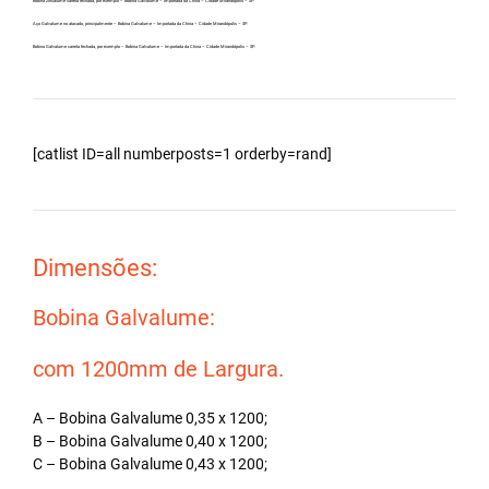
Bobina Zincalume carreta fechada, por exemplo – Bobina Galvalume – Importada da China – Cidade Mirandópolis – SP.
Aço Galvalume no atacado, principalmente – Bobina Galvalume – Importada da China – Cidade Mirandópolis – SP.
Bobina Galvalume carreta fechada, por exemplo – Bobina Galvalume – Importada da China – Cidade Mirandópolis – SP.
[catlist ID=all numberposts=1 orderby=rand]
Dimensões:
Bobina Galvalume:
com 1200mm de Largura.
A – Bobina Galvalume 0,35 x 1200;
B – Bobina Galvalume 0,40 x 1200;
C – Bobina Galvalume 0,43 x 1200;