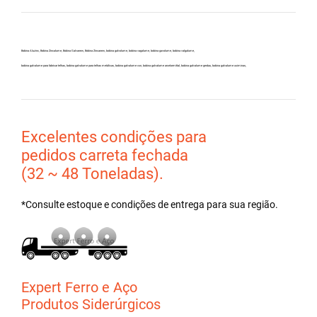
Bobina Aluzinc, Bobina Zincalume, Bobina Galvanew, Bobina Zincanew, bobina galvolume, bobina vagalume, bobina gavolume, bobina valgalume,
bobina galvalume para fabricar telhas, bobina galvalume para telhas metálicas, bobina galvalume csn, bobina galvalume arcelormittal, bobina galvalume gerdau, bobina galvalume usiminas,
Excelentes condições para
pedidos carreta fechada
(32 ~ 48 Toneladas).
*Consulte estoque e condições de entrega para sua região.
Expert Ferro e Aço
Produtos Siderúrgicos