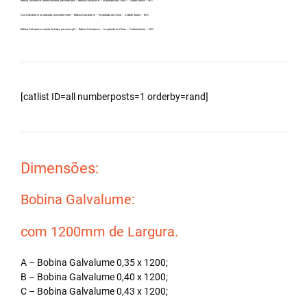
Bobina Zincalume carreta fechada, por exemplo – Bobina Galvalume – Importada da China – Cidade Itaúna – MG.
Aço Galvalume no atacado, principalmente – Bobina Galvalume – Importada da China – Cidade Itaúna – MG.
Bobina Galvalume carreta fechada, por exemplo – Bobina Galvalume – Importada da China – Cidade Itaúna – MG.
[catlist ID=all numberposts=1 orderby=rand]
Dimensões:
Bobina Galvalume:
com 1200mm de Largura.
A – Bobina Galvalume 0,35 x 1200;
B – Bobina Galvalume 0,40 x 1200;
C – Bobina Galvalume 0,43 x 1200;