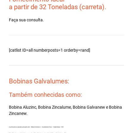
a partir de 32 Toneladas (carreta).
Faça sua consulta.
[catlist ID=all numberposts=1 orderby=rand]
Bobinas Galvalumes:
Também conhecidas como:
Bobina Aluzinc, Bobina Zincalume, Bobina Galvanew e Bobina
Zincanew.
Aço Zincanew no atacado, principalmente – Bobina Galvalume – Importada da China – Cidade Itaúna – MG.