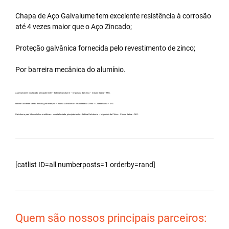
Chapa de Aço Galvalume tem excelente resistência à corrosão
até 4 vezes maior que o Aço Zincado;
Proteção galvânica fornecida pelo revestimento de zinco;
Por barreira mecânica do alumínio.
Aço Galvanew no atacado, principalmente – Bobina Galvalume – Importada da China – Cidade Itaúna – MG.
Bobina Galvanew carreta fechada, por exemplo – Bobina Galvalume – Importada da China – Cidade Itaúna – MG.
Galvalume para fabricar telhas metálicas – carreta fechada, principalmente – Bobina Galvalume – Importada da China – Cidade Itaúna – MG.
[catlist ID=all numberposts=1 orderby=rand]
Quem são nossos principais parceiros: