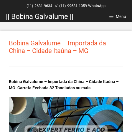
Pular
(11)-2631-9634
//
(11)-99681-1059-WhatsApp
para
|| Bobina Galvalume ||
o
Menu
conteúdo
Bobina Galvalume – Importada da
China – Cidade Itaúna – MG
Bobina Galvalume – Importada da China – Cidade Itaúna –
MG. Carreta Fechada 32 Toneladas ou mais.