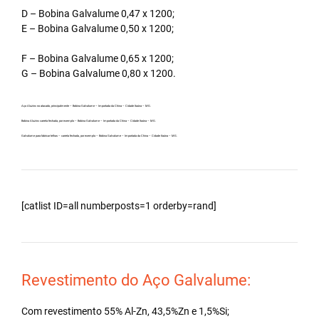
D – Bobina Galvalume 0,47 x 1200;
E – Bobina Galvalume 0,50 x 1200;
F – Bobina Galvalume 0,65 x 1200;
G – Bobina Galvalume 0,80 x 1200.
Aço Aluzinc no atacado, principalmente – Bobina Galvalume – Importada da China – Cidade Itaúna – MG.
Bobina Aluzinc carreta fechada, por exemplo – Bobina Galvalume – Importada da China – Cidade Itaúna – MG.
Galvalume para fabricar telhas – carreta fechada, por exemplo – Bobina Galvalume – Importada da China – Cidade Itaúna – MG.
[catlist ID=all numberposts=1 orderby=rand]
Revestimento do Aço Galvalume:
Com revestimento 55% Al-Zn, 43,5%Zn e 1,5%Si;