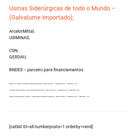
Usinas Siderúrgicas de todo o Mundo –
(Galvalume Importado);
ArcelorMittal;
USIMINAS;
CSN;
GERDAU;
BNDES – parceiro para financiamentos.
Bobina de Aço Galvalume distribuidor no atacado, principalmente – Bobina Galvalume – Importada da China – Cidade Itaúna – MG.
Aço carbono, Bobina Galvalume, chapa, carreta fechada, por exemplo – Bobina Galvalume – Importada da China – Cidade Itaúna – MG.
Galvalume para fabricar telhas metálicas – carreta fechada 32 toneladas, principalmente – Bobina Galvalume – Importada da China – Cidade Itaúna – MG.
[catlist ID=all numberposts=1 orderby=rand]