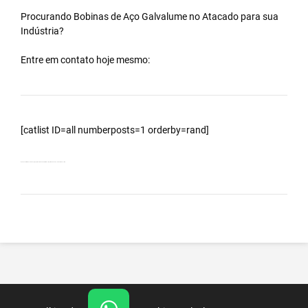
Procurando Bobinas de
Aço Galvalume
no
Atacado
para sua
Indústria?
Entre em contato hoje mesmo:
[catlist ID=all numberposts=1 orderby=rand]
Bobinas Galvalumes e Aluzinc, principalmente Bobina Galvalume – Importada da China – Cidade Itaúna – MG.