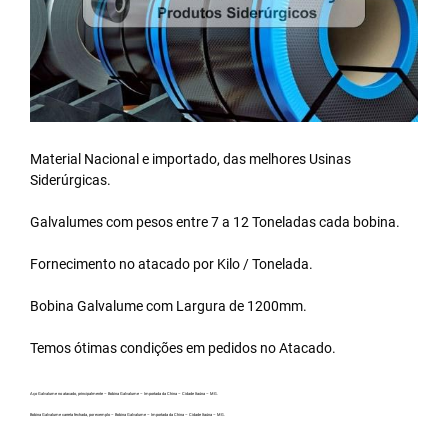
Material Nacional e importado, das melhores Usinas
Siderúrgicas.
Galvalumes com pesos entre 7 a 12 Toneladas cada bobina.
Fornecimento no atacado por Kilo / Tonelada.
Bobina Galvalume
com Largura de 1200mm.
Temos ótimas condições em pedidos no Atacado.
Aço Galvalume no atacado, principalmente – Bobina Galvalume – Importada da China – Cidade Itaúna – MG.
Bobina Galvalume carreta fechada, por exemplo – Bobina Galvalume – Importada da China – Cidade Itaúna – MG.