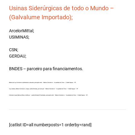
Usinas Siderúrgicas de todo o Mundo –
(Galvalume Importado);
ArcelorMittal;
USIMINAS;
CSN;
GERDAU;
BNDES – parceiro para financiamentos.
Bobina de Aço Galvalume distribuidor no atacado, principalmente – Bobina Galvalume – Importada da China – Cidade Itapura – SP.
Aço carbono, Bobina Galvalume, chapa, carreta fechada, por exemplo – Bobina Galvalume – Importada da China – Cidade Itapura – SP.
Galvalume para fabricar telhas metálicas – carreta fechada 32 toneladas, principalmente – Bobina Galvalume – Importada da China – Cidade Itapura – SP.
[catlist ID=all numberposts=1 orderby=rand]