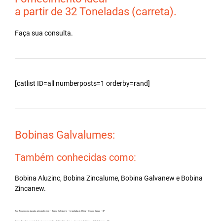
a partir de 32 Toneladas (carreta).
Faça sua consulta.
[catlist ID=all numberposts=1 orderby=rand]
Bobinas Galvalumes:
Também conhecidas como:
Bobina Aluzinc, Bobina Zincalume, Bobina Galvanew e Bobina
Zincanew.
Aço Zincanew no atacado, principalmente – Bobina Galvalume – Importada da China – Cidade Itapura – SP.