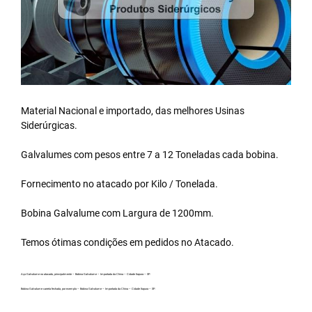
Material Nacional e importado, das melhores Usinas
Siderúrgicas.
Galvalumes com pesos entre 7 a 12 Toneladas cada bobina.
Fornecimento no atacado por Kilo / Tonelada.
Bobina Galvalume
com Largura de 1200mm.
Temos ótimas condições em pedidos no Atacado.
Aço Galvalume no atacado, principalmente – Bobina Galvalume – Importada da China – Cidade Itapura – SP.
Bobina Galvalume carreta fechada, por exemplo – Bobina Galvalume – Importada da China – Cidade Itapura – SP.