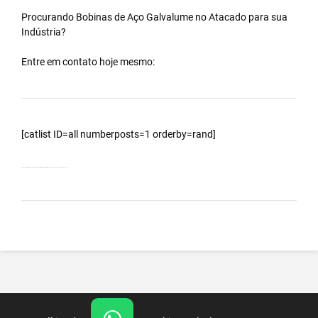
Procurando Bobinas de
Aço Galvalume
no
Atacado
para sua
Indústria?
Entre em contato hoje mesmo:
[catlist ID=all numberposts=1 orderby=rand]
Bobinas Galvalumes e Aluzinc, principalmente Bobina Galvalume – Importada da China – Cidade Itapura – SP.