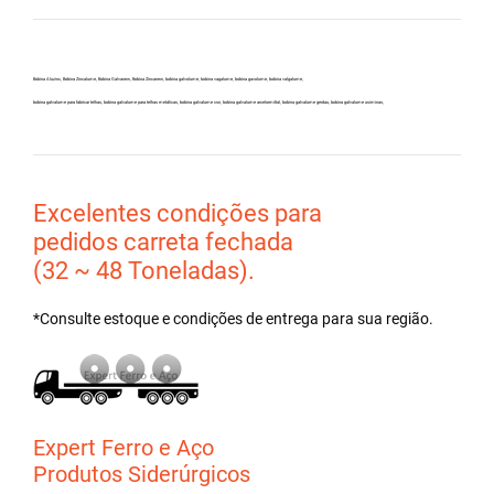
Bobina Aluzinc, Bobina Zincalume, Bobina Galvanew, Bobina Zincanew, bobina galvolume, bobina vagalume, bobina gavolume, bobina valgalume,
bobina galvalume para fabricar telhas, bobina galvalume para telhas metálicas, bobina galvalume csn, bobina galvalume arcelormittal, bobina galvalume gerdau, bobina galvalume usiminas,
Excelentes condições para
pedidos carreta fechada
(32 ~ 48 Toneladas).
*Consulte estoque e condições de entrega para sua região.
Expert Ferro e Aço
Produtos Siderúrgicos