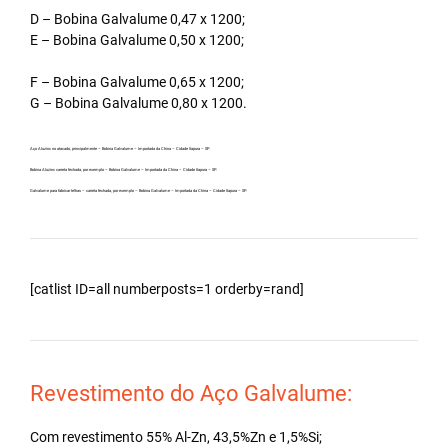
D – Bobina Galvalume 0,47 x 1200;
E – Bobina Galvalume 0,50 x 1200;
F – Bobina Galvalume 0,65 x 1200;
G – Bobina Galvalume 0,80 x 1200.
Aço Aluzinc no atacado, principalmente – Bobina Galvalume – Importada da China – Cidade Itapura – SP.
Bobina Aluzinc carreta fechada, por exemplo – Bobina Galvalume – Importada da China – Cidade Itapura – SP.
Galvalume para fabricar telhas – carreta fechada, por exemplo – Bobina Galvalume – Importada da China – Cidade Itapura – SP.
[catlist ID=all numberposts=1 orderby=rand]
Revestimento do Aço Galvalume:
Com revestimento 55% Al-Zn, 43,5%Zn e 1,5%Si;