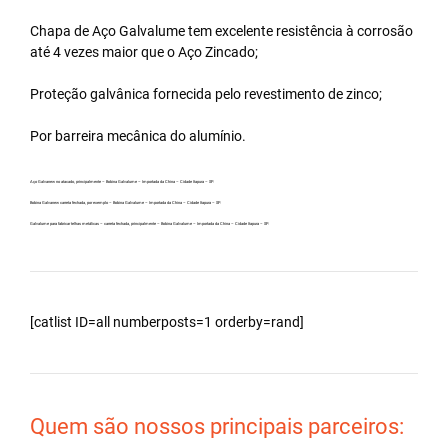
Chapa de Aço Galvalume tem excelente resistência à corrosão
até 4 vezes maior que o Aço Zincado;
Proteção galvânica fornecida pelo revestimento de zinco;
Por barreira mecânica do alumínio.
Aço Galvanew no atacado, principalmente – Bobina Galvalume – Importada da China – Cidade Itapura – SP.
Bobina Galvanew carreta fechada, por exemplo – Bobina Galvalume – Importada da China – Cidade Itapura – SP.
Galvalume para fabricar telhas metálicas – carreta fechada, principalmente – Bobina Galvalume – Importada da China – Cidade Itapura – SP.
[catlist ID=all numberposts=1 orderby=rand]
Quem são nossos principais parceiros: