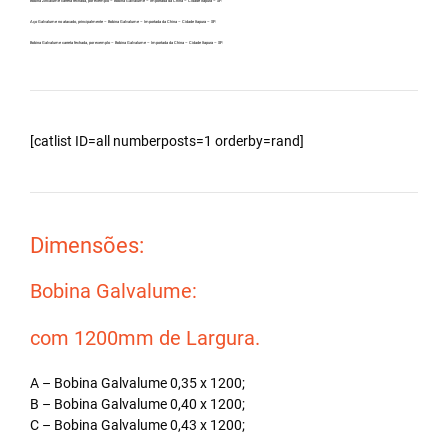
Bobina Zincalume carreta fechada, por exemplo – Bobina Galvalume – Importada da China – Cidade Itapura – SP.
Aço Galvalume no atacado, principalmente – Bobina Galvalume – Importada da China – Cidade Itapura – SP.
Bobina Galvalume carreta fechada, por exemplo – Bobina Galvalume – Importada da China – Cidade Itapura – SP.
[catlist ID=all numberposts=1 orderby=rand]
Dimensões:
Bobina Galvalume:
com 1200mm de Largura.
A – Bobina Galvalume 0,35 x 1200;
B – Bobina Galvalume 0,40 x 1200;
C – Bobina Galvalume 0,43 x 1200;