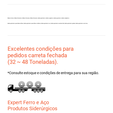
Bobina Aluzinc, Bobina Zincalume, Bobina Galvanew, Bobina Zincanew, bobina galvolume, bobina vagalume, bobina gavolume, bobina valgalume,
bobina galvalume para fabricar telhas, bobina galvalume para telhas metálicas, bobina galvalume csn, bobina galvalume arcelormittal, bobina galvalume gerdau, bobina galvalume usiminas,
Excelentes condições para
pedidos carreta fechada
(32 ~ 48 Toneladas).
*Consulte estoque e condições de entrega para sua região.
Expert Ferro e Aço
Produtos Siderúrgicos