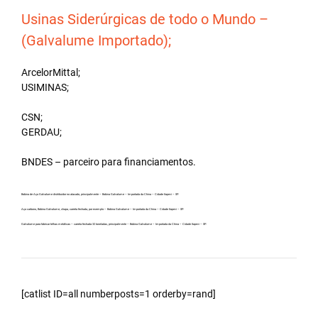
Usinas Siderúrgicas de todo o Mundo –
(Galvalume Importado);
ArcelorMittal;
USIMINAS;
CSN;
GERDAU;
BNDES – parceiro para financiamentos.
Bobina de Aço Galvalume distribuidor no atacado, principalmente – Bobina Galvalume – Importada da China – Cidade Itapevi – SP.
Aço carbono, Bobina Galvalume, chapa, carreta fechada, por exemplo – Bobina Galvalume – Importada da China – Cidade Itapevi – SP.
Galvalume para fabricar telhas metálicas – carreta fechada 32 toneladas, principalmente – Bobina Galvalume – Importada da China – Cidade Itapevi – SP.
[catlist ID=all numberposts=1 orderby=rand]