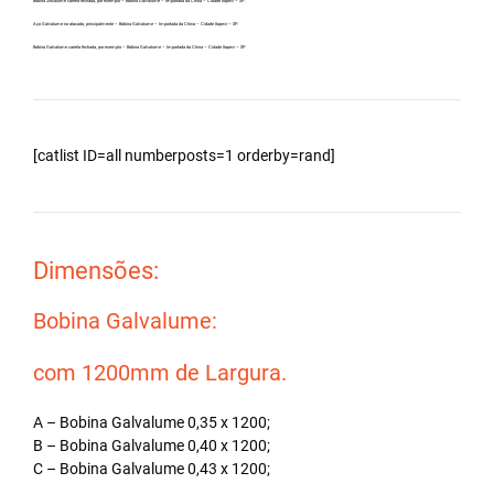
Bobina Zincalume carreta fechada, por exemplo – Bobina Galvalume – Importada da China – Cidade Itapevi – SP.
Aço Galvalume no atacado, principalmente – Bobina Galvalume – Importada da China – Cidade Itapevi – SP.
Bobina Galvalume carreta fechada, por exemplo – Bobina Galvalume – Importada da China – Cidade Itapevi – SP.
[catlist ID=all numberposts=1 orderby=rand]
Dimensões:
Bobina Galvalume:
com 1200mm de Largura.
A – Bobina Galvalume 0,35 x 1200;
B – Bobina Galvalume 0,40 x 1200;
C – Bobina Galvalume 0,43 x 1200;