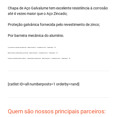
Chapa de Aço Galvalume tem excelente resistência à corrosão
até 4 vezes maior que o Aço Zincado;
Proteção galvânica fornecida pelo revestimento de zinco;
Por barreira mecânica do alumínio.
Aço Galvanew no atacado, principalmente – Bobina Galvalume – Importada da China – Cidade Itapevi – SP.
Bobina Galvanew carreta fechada, por exemplo – Bobina Galvalume – Importada da China – Cidade Itapevi – SP.
Galvalume para fabricar telhas metálicas – carreta fechada, principalmente – Bobina Galvalume – Importada da China – Cidade Itapevi – SP.
[catlist ID=all numberposts=1 orderby=rand]
Quem são nossos principais parceiros: