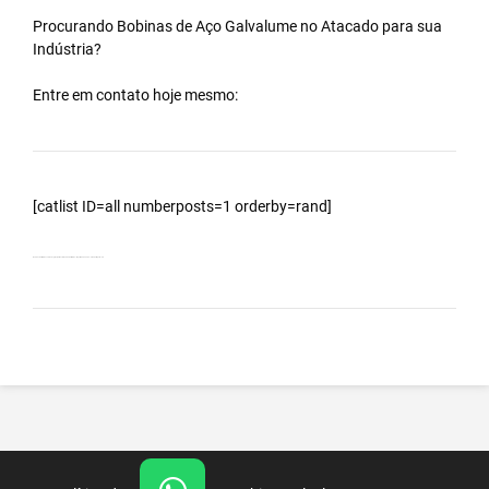
Procurando Bobinas de
Aço Galvalume
no
Atacado
para sua
Indústria?
Entre em contato hoje mesmo:
[catlist ID=all numberposts=1 orderby=rand]
Bobinas Galvalumes e Aluzinc, principalmente Bobina Galvalume – Importada da China – Cidade Itapeva – SP.