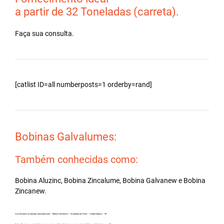
a partir de 32 Toneladas (carreta).
Faça sua consulta.
[catlist ID=all numberposts=1 orderby=rand]
Bobinas Galvalumes:
Também conhecidas como:
Bobina Aluzinc, Bobina Zincalume, Bobina Galvanew e Bobina
Zincanew.
Aço Zincanew no atacado, principalmente – Bobina Galvalume – Importada da China – Cidade Itapeva – SP.