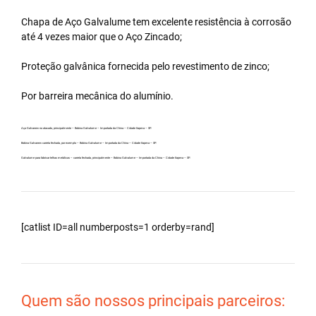
Chapa de Aço Galvalume tem excelente resistência à corrosão
até 4 vezes maior que o Aço Zincado;
Proteção galvânica fornecida pelo revestimento de zinco;
Por barreira mecânica do alumínio.
Aço Galvanew no atacado, principalmente – Bobina Galvalume – Importada da China – Cidade Itapeva – SP.
Bobina Galvanew carreta fechada, por exemplo – Bobina Galvalume – Importada da China – Cidade Itapeva – SP.
Galvalume para fabricar telhas metálicas – carreta fechada, principalmente – Bobina Galvalume – Importada da China – Cidade Itapeva – SP.
[catlist ID=all numberposts=1 orderby=rand]
Quem são nossos principais parceiros: