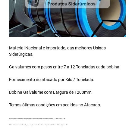
Material Nacional e importado, das melhores Usinas
Siderúrgicas.
Galvalumes com pesos entre 7 a 12 Toneladas cada bobina.
Fornecimento no atacado por Kilo / Tonelada.
Bobina Galvalume
com Largura de 1200mm.
Temos ótimas condições em pedidos no Atacado.
Aço Galvalume no atacado, principalmente – Bobina Galvalume – Importada da China – Cidade Itapeva – SP.
Bobina Galvalume carreta fechada, por exemplo – Bobina Galvalume – Importada da China – Cidade Itapeva – SP.