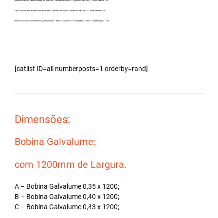
Bobina Zincalume carreta fechada, por exemplo – Bobina Galvalume – Importada da China – Cidade Itapeva – SP.
Aço Galvalume no atacado, principalmente – Bobina Galvalume – Importada da China – Cidade Itapeva – SP.
Bobina Galvalume carreta fechada, por exemplo – Bobina Galvalume – Importada da China – Cidade Itapeva – SP.
[catlist ID=all numberposts=1 orderby=rand]
Dimensões:
Bobina Galvalume:
com 1200mm de Largura.
A – Bobina Galvalume 0,35 x 1200;
B – Bobina Galvalume 0,40 x 1200;
C – Bobina Galvalume 0,43 x 1200;