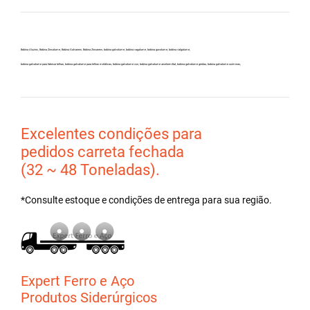
Bobina Aluzinc, Bobina Zincalume, Bobina Galvanew, Bobina Zincanew, bobina galvolume, bobina vagalume, bobina gavolume, bobina valgalume,
bobina galvalume para fabricar telhas, bobina galvalume para telhas metálicas, bobina galvalume csn, bobina galvalume arcelormittal, bobina galvalume gerdau, bobina galvalume usiminas,
Excelentes condições para
pedidos carreta fechada
(32 ~ 48 Toneladas).
*Consulte estoque e condições de entrega para sua região.
Expert Ferro e Aço
Produtos Siderúrgicos