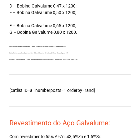
D – Bobina Galvalume 0,47 x 1200;
E – Bobina Galvalume 0,50 x 1200;
F – Bobina Galvalume 0,65 x 1200;
G – Bobina Galvalume 0,80 x 1200.
Aço Aluzinc no atacado, principalmente – Bobina Galvalume – Importada da China – Cidade Itapeva – SP.
Bobina Aluzinc carreta fechada, por exemplo – Bobina Galvalume – Importada da China – Cidade Itapeva – SP.
Galvalume para fabricar telhas – carreta fechada, por exemplo – Bobina Galvalume – Importada da China – Cidade Itapeva – SP.
[catlist ID=all numberposts=1 orderby=rand]
Revestimento do Aço Galvalume:
Com revestimento 55% Al-Zn, 43,5%Zn e 1,5%Si;