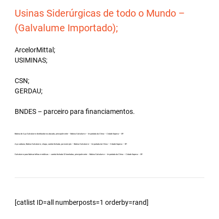
Usinas Siderúrgicas de todo o Mundo –
(Galvalume Importado);
ArcelorMittal;
USIMINAS;
CSN;
GERDAU;
BNDES – parceiro para financiamentos.
Bobina de Aço Galvalume distribuidor no atacado, principalmente – Bobina Galvalume – Importada da China – Cidade Itapeva – SP.
Aço carbono, Bobina Galvalume, chapa, carreta fechada, por exemplo – Bobina Galvalume – Importada da China – Cidade Itapeva – SP.
Galvalume para fabricar telhas metálicas – carreta fechada 32 toneladas, principalmente – Bobina Galvalume – Importada da China – Cidade Itapeva – SP.
[catlist ID=all numberposts=1 orderby=rand]