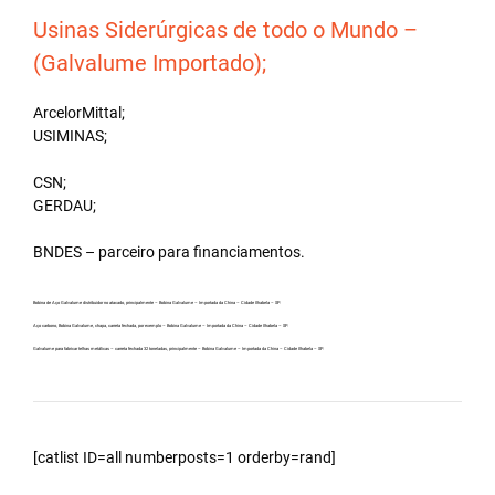
Usinas Siderúrgicas de todo o Mundo –
(Galvalume Importado);
ArcelorMittal;
USIMINAS;
CSN;
GERDAU;
BNDES – parceiro para financiamentos.
Bobina de Aço Galvalume distribuidor no atacado, principalmente – Bobina Galvalume – Importada da China – Cidade Ilhabela – SP.
Aço carbono, Bobina Galvalume, chapa, carreta fechada, por exemplo – Bobina Galvalume – Importada da China – Cidade Ilhabela – SP.
Galvalume para fabricar telhas metálicas – carreta fechada 32 toneladas, principalmente – Bobina Galvalume – Importada da China – Cidade Ilhabela – SP.
[catlist ID=all numberposts=1 orderby=rand]