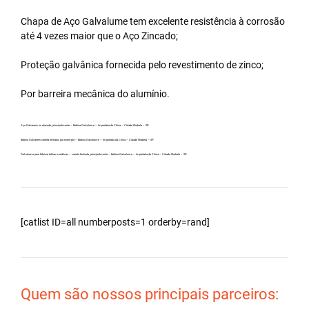
Chapa de Aço Galvalume tem excelente resistência à corrosão
até 4 vezes maior que o Aço Zincado;
Proteção galvânica fornecida pelo revestimento de zinco;
Por barreira mecânica do alumínio.
Aço Galvanew no atacado, principalmente – Bobina Galvalume – Importada da China – Cidade Ilhabela – SP.
Bobina Galvanew carreta fechada, por exemplo – Bobina Galvalume – Importada da China – Cidade Ilhabela – SP.
Galvalume para fabricar telhas metálicas – carreta fechada, principalmente – Bobina Galvalume – Importada da China – Cidade Ilhabela – SP.
[catlist ID=all numberposts=1 orderby=rand]
Quem são nossos principais parceiros: