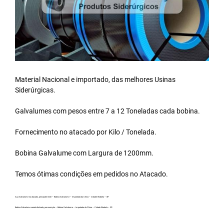
Material Nacional e importado, das melhores Usinas
Siderúrgicas.
Galvalumes com pesos entre 7 a 12 Toneladas cada bobina.
Fornecimento no atacado por Kilo / Tonelada.
Bobina Galvalume
com Largura de 1200mm.
Temos ótimas condições em pedidos no Atacado.
Aço Galvalume no atacado, principalmente – Bobina Galvalume – Importada da China – Cidade Ilhabela – SP.
Bobina Galvalume carreta fechada, por exemplo – Bobina Galvalume – Importada da China – Cidade Ilhabela – SP.