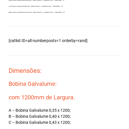
Bobina Zincalume carreta fechada, por exemplo – Bobina Galvalume – Importada da China – Cidade Ilhabela – SP.
Aço Galvalume no atacado, principalmente – Bobina Galvalume – Importada da China – Cidade Ilhabela – SP.
Bobina Galvalume carreta fechada, por exemplo – Bobina Galvalume – Importada da China – Cidade Ilhabela – SP.
[catlist ID=all numberposts=1 orderby=rand]
Dimensões:
Bobina Galvalume:
com 1200mm de Largura.
A – Bobina Galvalume 0,35 x 1200;
B – Bobina Galvalume 0,40 x 1200;
C – Bobina Galvalume 0,43 x 1200;