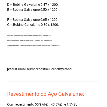
D – Bobina Galvalume 0,47 x 1200;
E – Bobina Galvalume 0,50 x 1200;
F – Bobina Galvalume 0,65 x 1200;
G – Bobina Galvalume 0,80 x 1200.
Aço Aluzinc no atacado, principalmente – Bobina Galvalume – Importada da China – Cidade Ilhabela – SP.
Bobina Aluzinc carreta fechada, por exemplo – Bobina Galvalume – Importada da China – Cidade Ilhabela – SP.
Galvalume para fabricar telhas – carreta fechada, por exemplo – Bobina Galvalume – Importada da China – Cidade Ilhabela – SP.
[catlist ID=all numberposts=1 orderby=rand]
Revestimento do Aço Galvalume:
Com revestimento 55% Al-Zn, 43,5%Zn e 1,5%Si;