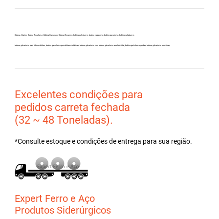
Bobina Aluzinc, Bobina Zincalume, Bobina Galvanew, Bobina Zincanew, bobina galvolume, bobina vagalume, bobina gavolume, bobina valgalume,
bobina galvalume para fabricar telhas, bobina galvalume para telhas metálicas, bobina galvalume csn, bobina galvalume arcelormittal, bobina galvalume gerdau, bobina galvalume usiminas,
Excelentes condições para
pedidos carreta fechada
(32 ~ 48 Toneladas).
*Consulte estoque e condições de entrega para sua região.
Expert Ferro e Aço
Produtos Siderúrgicos