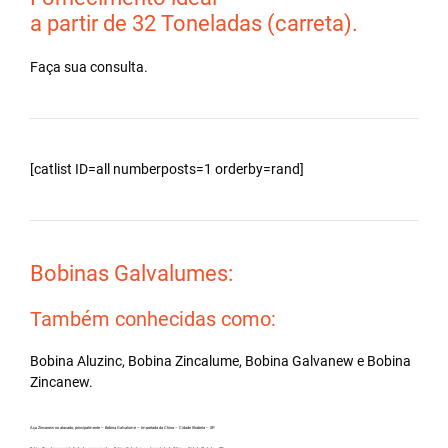
a partir de 32 Toneladas (carreta).
Faça sua consulta.
[catlist ID=all numberposts=1 orderby=rand]
Bobinas Galvalumes:
Também conhecidas como:
Bobina Aluzinc, Bobina Zincalume, Bobina Galvanew e Bobina
Zincanew.
Aço Zincanew no atacado, principalmente – Bobina Galvalume – Importada da China – Cidade Ilhabela – SP.