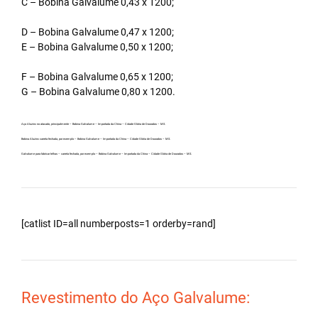
C – Bobina Galvalume 0,43 x 1200;
D – Bobina Galvalume 0,47 x 1200;
E – Bobina Galvalume 0,50 x 1200;
F – Bobina Galvalume 0,65 x 1200;
G – Bobina Galvalume 0,80 x 1200.
Aço Aluzinc no atacado, principalmente – Bobina Galvalume – Importada da China – Cidade Glória de Dourados – MS.
Bobina Aluzinc carreta fechada, por exemplo – Bobina Galvalume – Importada da China – Cidade Glória de Dourados – MS.
Galvalume para fabricar telhas – carreta fechada, por exemplo – Bobina Galvalume – Importada da China – Cidade Glória de Dourados – MS.
[catlist ID=all numberposts=1 orderby=rand]
Revestimento do Aço Galvalume: