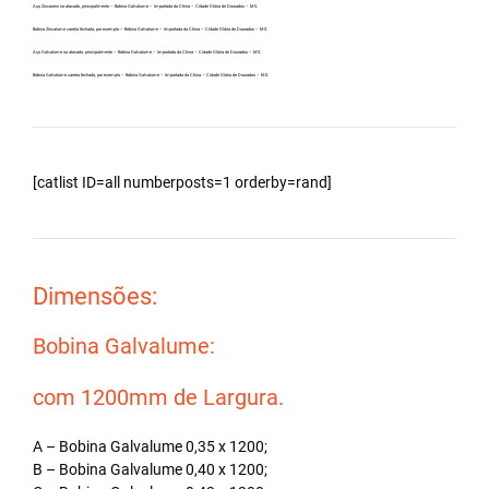
Aço Zincanew no atacado, principalmente – Bobina Galvalume – Importada da China – Cidade Glória de Dourados – MS.
Bobina Zincalume carreta fechada, por exemplo – Bobina Galvalume – Importada da China – Cidade Glória de Dourados – MS.
Aço Galvalume no atacado, principalmente – Bobina Galvalume – Importada da China – Cidade Glória de Dourados – MS.
Bobina Galvalume carreta fechada, por exemplo – Bobina Galvalume – Importada da China – Cidade Glória de Dourados – MS.
[catlist ID=all numberposts=1 orderby=rand]
Dimensões:
Bobina Galvalume:
com 1200mm de Largura.
A – Bobina Galvalume 0,35 x 1200;
B – Bobina Galvalume 0,40 x 1200;