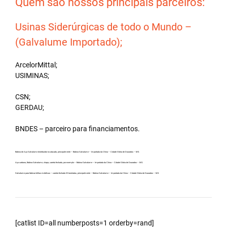
Quem são nossos principais parceiros:
Usinas Siderúrgicas de todo o Mundo –
(Galvalume Importado);
ArcelorMittal;
USIMINAS;
CSN;
GERDAU;
BNDES – parceiro para financiamentos.
Bobina de Aço Galvalume distribuidor no atacado, principalmente – Bobina Galvalume – Importada da China – Cidade Glória de Dourados – MS.
Aço carbono, Bobina Galvalume, chapa, carreta fechada, por exemplo – Bobina Galvalume – Importada da China – Cidade Glória de Dourados – MS.
Galvalume para fabricar telhas metálicas – carreta fechada 32 toneladas, principalmente – Bobina Galvalume – Importada da China – Cidade Glória de Dourados – MS.
[catlist ID=all numberposts=1 orderby=rand]