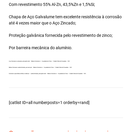
Com revestimento 55% Al-Zn, 43,5%Zn e 1,5%Si;
Chapa de Aço Galvalume tem excelente resistência à corrosão
até 4 vezes maior que o Aço Zincado;
Proteção galvânica fornecida pelo revestimento de zinco;
Por barreira mecânica do alumínio.
Aço Galvanew no atacado, principalmente – Bobina Galvalume – Importada da China – Cidade Glória de Dourados – MS.
Bobina Galvanew carreta fechada, por exemplo – Bobina Galvalume – Importada da China – Cidade Glória de Dourados – MS.
Galvalume para fabricar telhas metálicas – carreta fechada, principalmente – Bobina Galvalume – Importada da China – Cidade Glória de Dourados – MS.
[catlist ID=all numberposts=1 orderby=rand]