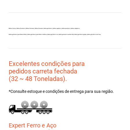
Bobina Aluzinc, Bobina Zincalume, Bobina Galvanew, Bobina Zincanew, bobina galvolume, bobina vagalume, bobina gavolume, bobina valgalume,
bobina galvalume para fabricar telhas, bobina galvalume para telhas metálicas, bobina galvalume csn, bobina galvalume arcelormittal, bobina galvalume gerdau, bobina galvalume usiminas,
Excelentes condições para
pedidos carreta fechada
(32 ~ 48 Toneladas).
*Consulte estoque e condições de entrega para sua região.
Expert Ferro e Aço