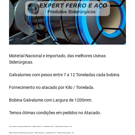
Material Nacional e importado, das melhores Usinas
Siderúrgicas.
Galvalumes com pesos entre 7 a 12 Toneladas cada bobina.
Fornecimento no atacado por Kilo / Tonelada.
Bobina Galvalume
com Largura de 1200mm.
Temos ótimas condições em pedidos no Atacado.
Aço Galvalume no atacado, principalmente – Bobina Galvalume – Importada da China – Cidade Glória de Dourados – MS.
Bobina Galvalume carreta fechada, por exemplo – Bobina Galvalume – Importada da China – Cidade Glória de Dourados – MS.