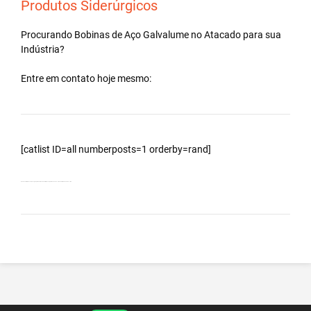
Produtos Siderúrgicos
Procurando Bobinas de
Aço Galvalume
no
Atacado
para sua
Indústria?
Entre em contato hoje mesmo:
[catlist ID=all numberposts=1 orderby=rand]
Bobinas Galvalumes e Aluzinc, principalmente Bobina Galvalume – Importada da China – Cidade Glória de Dourados – MS.