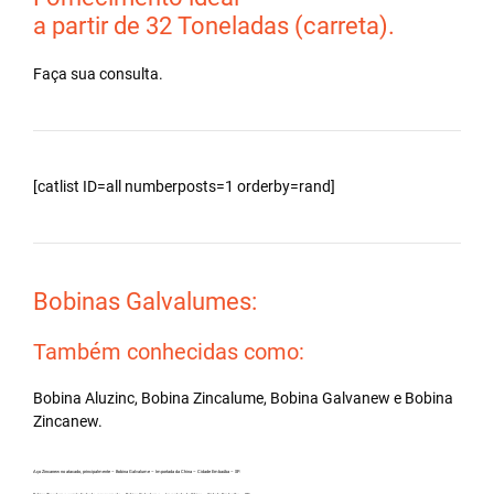
a partir de 32 Toneladas (carreta).
Faça sua consulta.
[catlist ID=all numberposts=1 orderby=rand]
Bobinas Galvalumes:
Também conhecidas como:
Bobina Aluzinc, Bobina Zincalume, Bobina Galvanew e Bobina
Zincanew.
Aço Zincanew no atacado, principalmente – Bobina Galvalume – Importada da China – Cidade Embaúba – SP.