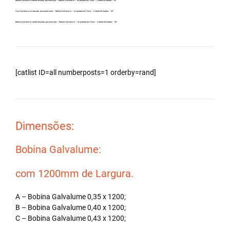
Bobina Zincalume carreta fechada, por exemplo – Bobina Galvalume – Importada da China – Cidade Embaúba – SP.
Aço Galvalume no atacado, principalmente – Bobina Galvalume – Importada da China – Cidade Embaúba – SP.
Bobina Galvalume carreta fechada, por exemplo – Bobina Galvalume – Importada da China – Cidade Embaúba – SP.
[catlist ID=all numberposts=1 orderby=rand]
Dimensões:
Bobina Galvalume:
com 1200mm de Largura.
A – Bobina Galvalume 0,35 x 1200;
B – Bobina Galvalume 0,40 x 1200;
C – Bobina Galvalume 0,43 x 1200;