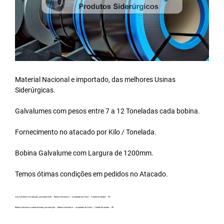
Material Nacional e importado, das melhores Usinas
Siderúrgicas.
Galvalumes com pesos entre 7 a 12 Toneladas cada bobina.
Fornecimento no atacado por Kilo / Tonelada.
Bobina Galvalume
com Largura de 1200mm.
Temos ótimas condições em pedidos no Atacado.
Aço Galvalume no atacado, principalmente – Bobina Galvalume – Importada da China – Cidade Embaúba – SP.
Bobina Galvalume carreta fechada, por exemplo – Bobina Galvalume – Importada da China – Cidade Embaúba – SP.