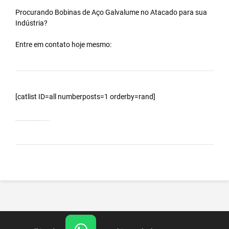
Procurando Bobinas de
Aço Galvalume
no
Atacado
para sua
Indústria?
Entre em contato hoje mesmo:
[catlist ID=all numberposts=1 orderby=rand]
Bobinas Galvalumes e Aluzinc, principalmente Bobina Galvalume – Importada da China – Cidade Embaúba – SP.