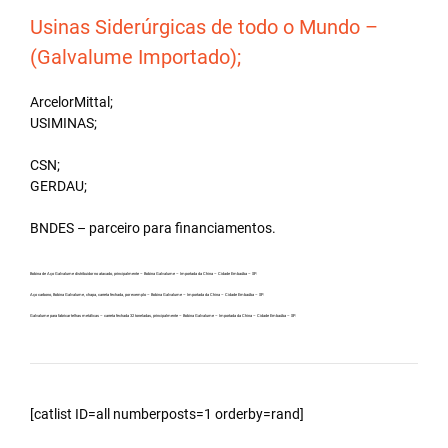
Usinas Siderúrgicas de todo o Mundo –
(Galvalume Importado);
ArcelorMittal;
USIMINAS;
CSN;
GERDAU;
BNDES – parceiro para financiamentos.
Bobina de Aço Galvalume distribuidor no atacado, principalmente – Bobina Galvalume – Importada da China – Cidade Embaúba – SP.
Aço carbono, Bobina Galvalume, chapa, carreta fechada, por exemplo – Bobina Galvalume – Importada da China – Cidade Embaúba – SP.
Galvalume para fabricar telhas metálicas – carreta fechada 32 toneladas, principalmente – Bobina Galvalume – Importada da China – Cidade Embaúba – SP.
[catlist ID=all numberposts=1 orderby=rand]