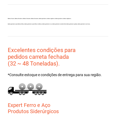
Bobina Aluzinc, Bobina Zincalume, Bobina Galvanew, Bobina Zincanew, bobina galvolume, bobina vagalume, bobina gavolume, bobina valgalume,
bobina galvalume para fabricar telhas, bobina galvalume para telhas metálicas, bobina galvalume csn, bobina galvalume arcelormittal, bobina galvalume gerdau, bobina galvalume usiminas,
Excelentes condições para
pedidos carreta fechada
(32 ~ 48 Toneladas).
*Consulte estoque e condições de entrega para sua região.
Expert Ferro e Aço
Produtos Siderúrgicos