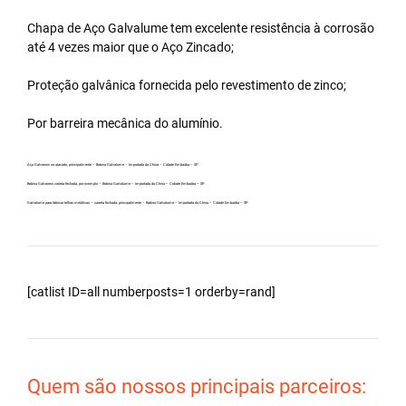
Chapa de Aço Galvalume tem excelente resistência à corrosão
até 4 vezes maior que o Aço Zincado;
Proteção galvânica fornecida pelo revestimento de zinco;
Por barreira mecânica do alumínio.
Aço Galvanew no atacado, principalmente – Bobina Galvalume – Importada da China – Cidade Embaúba – SP.
Bobina Galvanew carreta fechada, por exemplo – Bobina Galvalume – Importada da China – Cidade Embaúba – SP.
Galvalume para fabricar telhas metálicas – carreta fechada, principalmente – Bobina Galvalume – Importada da China – Cidade Embaúba – SP.
[catlist ID=all numberposts=1 orderby=rand]
Quem são nossos principais parceiros: