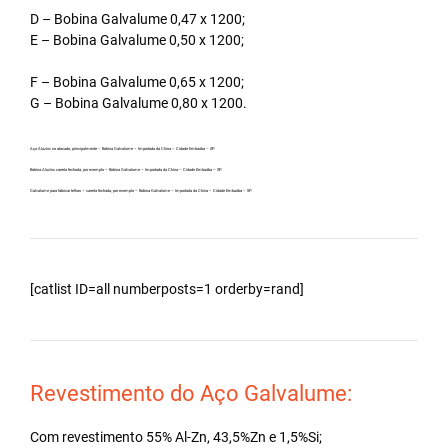
D – Bobina Galvalume 0,47 x 1200;
E – Bobina Galvalume 0,50 x 1200;
F – Bobina Galvalume 0,65 x 1200;
G – Bobina Galvalume 0,80 x 1200.
Aço Aluzinc no atacado, principalmente – Bobina Galvalume – Importada da China – Cidade Embaúba – SP.
Bobina Aluzinc carreta fechada, por exemplo – Bobina Galvalume – Importada da China – Cidade Embaúba – SP.
Galvalume para fabricar telhas – carreta fechada, por exemplo – Bobina Galvalume – Importada da China – Cidade Embaúba – SP.
[catlist ID=all numberposts=1 orderby=rand]
Revestimento do Aço Galvalume:
Com revestimento 55% Al-Zn, 43,5%Zn e 1,5%Si;