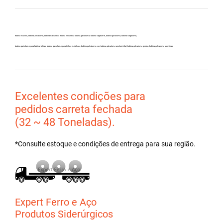
Bobina Aluzinc, Bobina Zincalume, Bobina Galvanew, Bobina Zincanew, bobina galvolume, bobina vagalume, bobina gavolume, bobina valgalume,
bobina galvalume para fabricar telhas, bobina galvalume para telhas metálicas, bobina galvalume csn, bobina galvalume arcelormittal, bobina galvalume gerdau, bobina galvalume usiminas,
Excelentes condições para
pedidos carreta fechada
(32 ~ 48 Toneladas).
*Consulte estoque e condições de entrega para sua região.
Expert Ferro e Aço
Produtos Siderúrgicos