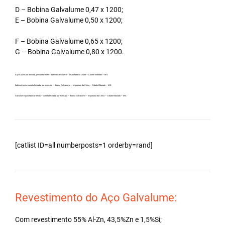
D – Bobina Galvalume 0,47 x 1200;
E – Bobina Galvalume 0,50 x 1200;
F – Bobina Galvalume 0,65 x 1200;
G – Bobina Galvalume 0,80 x 1200.
Aço Aluzinc no atacado, principalmente – Bobina Galvalume – Importada da China – Cidade Eldorado – MS.
Bobina Aluzinc carreta fechada, por exemplo – Bobina Galvalume – Importada da China – Cidade Eldorado – MS.
Galvalume para fabricar telhas – carreta fechada, por exemplo – Bobina Galvalume – Importada da China – Cidade Eldorado – MS.
[catlist ID=all numberposts=1 orderby=rand]
Revestimento do Aço Galvalume:
Com revestimento 55% Al-Zn, 43,5%Zn e 1,5%Si;