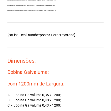
Bobina Zincalume carreta fechada, por exemplo – Bobina Galvalume – Importada da China – Cidade Eldorado – MS.
Aço Galvalume no atacado, principalmente – Bobina Galvalume – Importada da China – Cidade Eldorado – MS.
Bobina Galvalume carreta fechada, por exemplo – Bobina Galvalume – Importada da China – Cidade Eldorado – MS.
[catlist ID=all numberposts=1 orderby=rand]
Dimensões:
Bobina Galvalume:
com 1200mm de Largura.
A – Bobina Galvalume 0,35 x 1200;
B – Bobina Galvalume 0,40 x 1200;
C – Bobina Galvalume 0,43 x 1200;