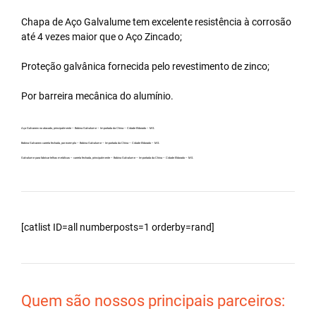
Chapa de Aço Galvalume tem excelente resistência à corrosão
até 4 vezes maior que o Aço Zincado;
Proteção galvânica fornecida pelo revestimento de zinco;
Por barreira mecânica do alumínio.
Aço Galvanew no atacado, principalmente – Bobina Galvalume – Importada da China – Cidade Eldorado – MS.
Bobina Galvanew carreta fechada, por exemplo – Bobina Galvalume – Importada da China – Cidade Eldorado – MS.
Galvalume para fabricar telhas metálicas – carreta fechada, principalmente – Bobina Galvalume – Importada da China – Cidade Eldorado – MS.
[catlist ID=all numberposts=1 orderby=rand]
Quem são nossos principais parceiros: