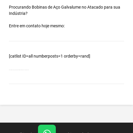
Procurando Bobinas de
Aço Galvalume
no
Atacado
para sua
Indústria?
Entre em contato hoje mesmo:
[catlist ID=all numberposts=1 orderby=rand]
Bobinas Galvalumes e Aluzinc, principalmente Bobina Galvalume – Importada da China – Cidade Eldorado – MS.