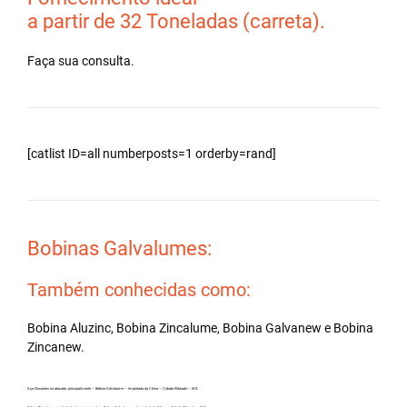
a partir de 32 Toneladas (carreta).
Faça sua consulta.
[catlist ID=all numberposts=1 orderby=rand]
Bobinas Galvalumes:
Também conhecidas como:
Bobina Aluzinc, Bobina Zincalume, Bobina Galvanew e Bobina
Zincanew.
Aço Zincanew no atacado, principalmente – Bobina Galvalume – Importada da China – Cidade Eldorado – MS.