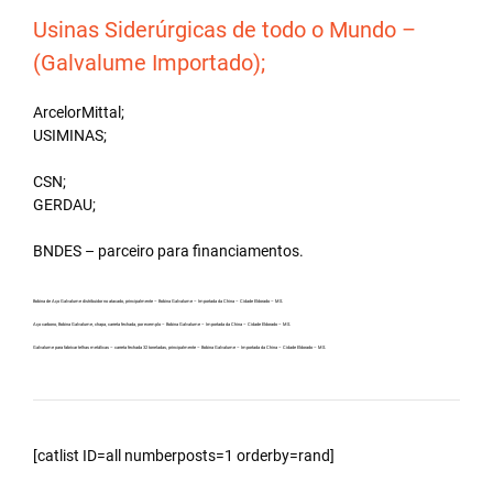
Usinas Siderúrgicas de todo o Mundo –
(Galvalume Importado);
ArcelorMittal;
USIMINAS;
CSN;
GERDAU;
BNDES – parceiro para financiamentos.
Bobina de Aço Galvalume distribuidor no atacado, principalmente – Bobina Galvalume – Importada da China – Cidade Eldorado – MS.
Aço carbono, Bobina Galvalume, chapa, carreta fechada, por exemplo – Bobina Galvalume – Importada da China – Cidade Eldorado – MS.
Galvalume para fabricar telhas metálicas – carreta fechada 32 toneladas, principalmente – Bobina Galvalume – Importada da China – Cidade Eldorado – MS.
[catlist ID=all numberposts=1 orderby=rand]