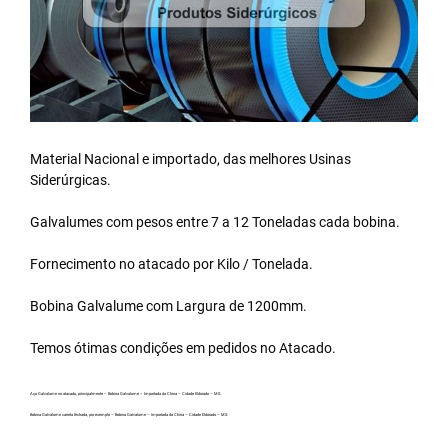
Material Nacional e importado, das melhores Usinas
Siderúrgicas.
Galvalumes com pesos entre 7 a 12 Toneladas cada bobina.
Fornecimento no atacado por Kilo / Tonelada.
Bobina Galvalume
com Largura de 1200mm.
Temos ótimas condições em pedidos no Atacado.
Aço Galvalume no atacado, principalmente – Bobina Galvalume – Importada da China – Cidade Eldorado – MS.
Bobina Galvalume carreta fechada, por exemplo – Bobina Galvalume – Importada da China – Cidade Eldorado – MS.