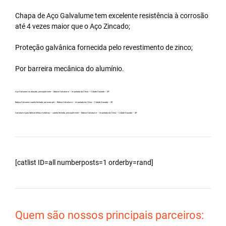
Chapa de Aço Galvalume tem excelente resistência à corrosão
até 4 vezes maior que o Aço Zincado;
Proteção galvânica fornecida pelo revestimento de zinco;
Por barreira mecânica do alumínio.
Aço Galvanew no atacado, principalmente – Bobina Galvalume – Importada da China – Cidade Dourado – SP.
Bobina Galvanew carreta fechada, por exemplo – Bobina Galvalume – Importada da China – Cidade Dourado – SP.
Galvalume para fabricar telhas metálicas – carreta fechada, principalmente – Bobina Galvalume – Importada da China – Cidade Dourado – SP.
[catlist ID=all numberposts=1 orderby=rand]
Quem são nossos principais parceiros: