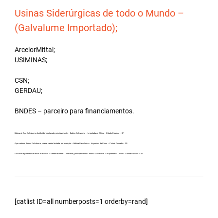
Usinas Siderúrgicas de todo o Mundo –
(Galvalume Importado);
ArcelorMittal;
USIMINAS;
CSN;
GERDAU;
BNDES – parceiro para financiamentos.
Bobina de Aço Galvalume distribuidor no atacado, principalmente – Bobina Galvalume – Importada da China – Cidade Dourado – SP.
Aço carbono, Bobina Galvalume, chapa, carreta fechada, por exemplo – Bobina Galvalume – Importada da China – Cidade Dourado – SP.
Galvalume para fabricar telhas metálicas – carreta fechada 32 toneladas, principalmente – Bobina Galvalume – Importada da China – Cidade Dourado – SP.
[catlist ID=all numberposts=1 orderby=rand]