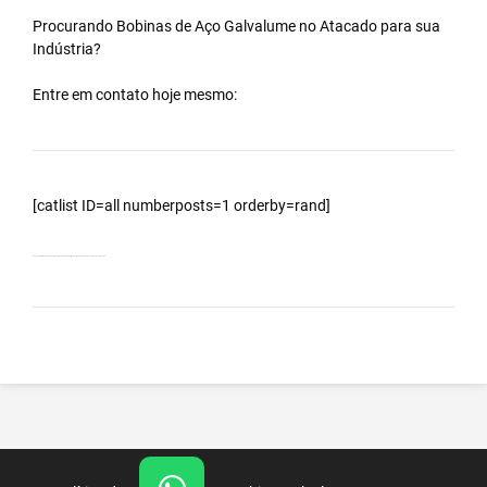
Procurando Bobinas de
Aço Galvalume
no
Atacado
para sua
Indústria?
Entre em contato hoje mesmo:
[catlist ID=all numberposts=1 orderby=rand]
Bobinas Galvalumes e Aluzinc, principalmente Bobina Galvalume – Importada da China – Cidade Dourado – SP.