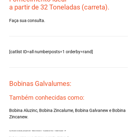
a partir de 32 Toneladas (carreta).
Faça sua consulta.
[catlist ID=all numberposts=1 orderby=rand]
Bobinas Galvalumes:
Também conhecidas como:
Bobina Aluzinc, Bobina Zincalume, Bobina Galvanew e Bobina
Zincanew.
Aço Zincanew no atacado, principalmente – Bobina Galvalume – Importada da China – Cidade Dourado – SP.