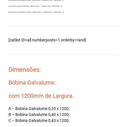
Bobina Zincalume carreta fechada, por exemplo – Bobina Galvalume – Importada da China – Cidade Dourado – SP.
Aço Galvalume no atacado, principalmente – Bobina Galvalume – Importada da China – Cidade Dourado – SP.
Bobina Galvalume carreta fechada, por exemplo – Bobina Galvalume – Importada da China – Cidade Dourado – SP.
[catlist ID=all numberposts=1 orderby=rand]
Dimensões:
Bobina Galvalume:
com 1200mm de Largura.
A – Bobina Galvalume 0,35 x 1200;
B – Bobina Galvalume 0,40 x 1200;
C – Bobina Galvalume 0,43 x 1200;