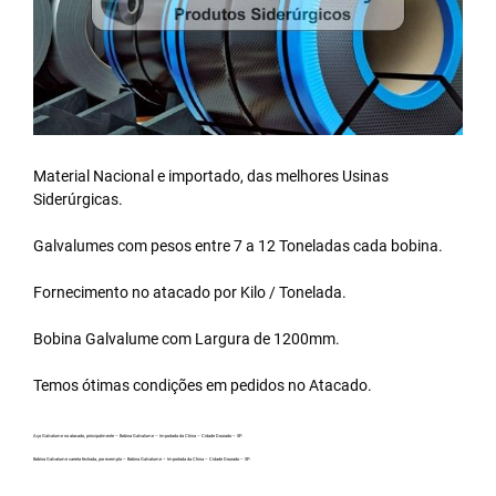
Material Nacional e importado, das melhores Usinas
Siderúrgicas.
Galvalumes com pesos entre 7 a 12 Toneladas cada bobina.
Fornecimento no atacado por Kilo / Tonelada.
Bobina Galvalume
com Largura de 1200mm.
Temos ótimas condições em pedidos no Atacado.
Aço Galvalume no atacado, principalmente – Bobina Galvalume – Importada da China – Cidade Dourado – SP.
Bobina Galvalume carreta fechada, por exemplo – Bobina Galvalume – Importada da China – Cidade Dourado – SP.