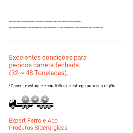
Bobina Aluzinc, Bobina Zincalume, Bobina Galvanew, Bobina Zincanew, bobina galvolume, bobina vagalume, bobina gavolume, bobina valgalume,
bobina galvalume para fabricar telhas, bobina galvalume para telhas metálicas, bobina galvalume csn, bobina galvalume arcelormittal, bobina galvalume gerdau, bobina galvalume usiminas,
Excelentes condições para
pedidos carreta fechada
(32 ~ 48 Toneladas).
*Consulte estoque e condições de entrega para sua região.
Expert Ferro e Aço
Produtos Siderúrgicos