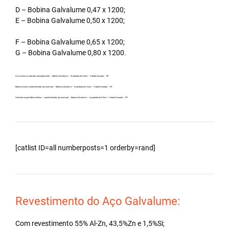
D – Bobina Galvalume 0,47 x 1200;
E – Bobina Galvalume 0,50 x 1200;
F – Bobina Galvalume 0,65 x 1200;
G – Bobina Galvalume 0,80 x 1200.
Aço Aluzinc no atacado, principalmente – Bobina Galvalume – Importada da China – Cidade Dourado – SP.
Bobina Aluzinc carreta fechada, por exemplo – Bobina Galvalume – Importada da China – Cidade Dourado – SP.
Galvalume para fabricar telhas – carreta fechada, por exemplo – Bobina Galvalume – Importada da China – Cidade Dourado – SP.
[catlist ID=all numberposts=1 orderby=rand]
Revestimento do Aço Galvalume:
Com revestimento 55% Al-Zn, 43,5%Zn e 1,5%Si;