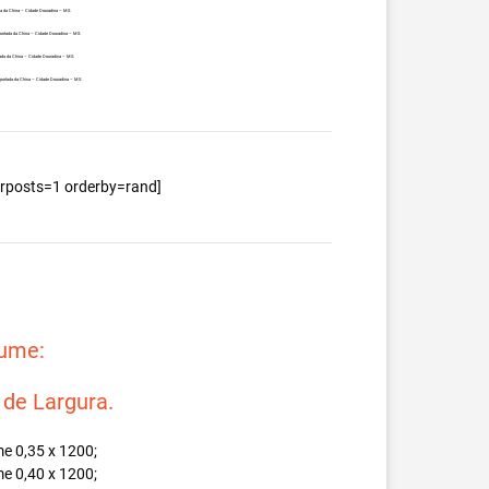
da da China – Cidade Douradina – MS.
portada da China – Cidade Douradina – MS.
ada da China – Cidade Douradina – MS.
mportada da China – Cidade Douradina – MS.
berposts=1 orderby=rand]
lume:
e Largura.
e 0,35 x 1200;
e 0,40 x 1200;