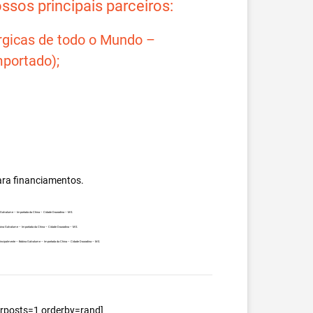
sos principais parceiros:
rgicas de todo o Mundo –
portado);
ara financiamentos.
na Galvalume – Importada da China – Cidade Douradina – MS.
Bobina Galvalume – Importada da China – Cidade Douradina – MS.
, principalmente – Bobina Galvalume – Importada da China – Cidade Douradina – MS.
berposts=1 orderby=rand]