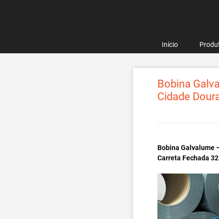
Pular
para
o
conteúdo
Início
Produ
Bobina Galva
Cidade Dour
Bobina Galvalume –
Carreta Fechada 32