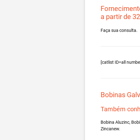
Fornecimento
a partir de 3
Faça sua consulta.
[catlist ID=all num
Bobinas Gal
Também conh
Bobina Aluzinc, Bob
Zincanew.