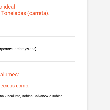
 ideal
2 Toneladas (carreta).
berposts=1 orderby=rand]
valumes:
ecidas como:
ina Zincalume, Bobina Galvanew e Bobina