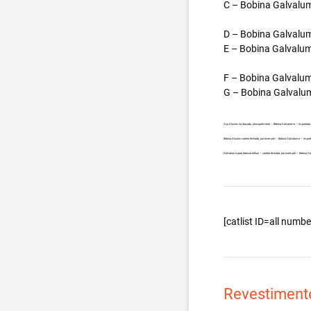
C – Bobina Galvalum
D – Bobina Galvalum
E – Bobina Galvalum
F – Bobina Galvalum
G – Bobina Galvalum
Aço Aluzinc no atacado, principalmente – Bobina Galvalume – Importada
Bobina Aluzinc carreta fechada, por exemplo – Bobina Galvalume – Impo
Galvalume para fabricar telhas – carreta fechada, por exemplo – Bobina
[catlist ID=all num
Revestiment