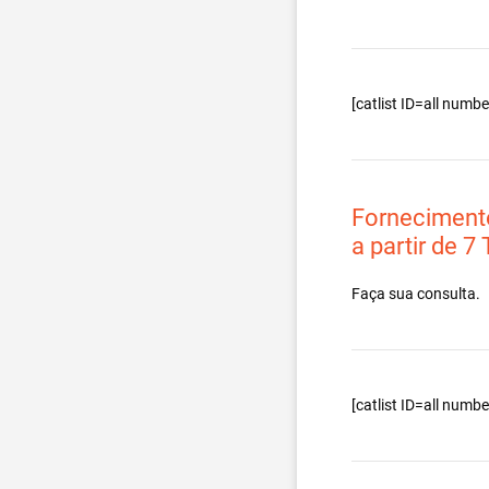
[catlist ID=all num
Forneciment
a partir de 7
Faça sua consulta.
[catlist ID=all num