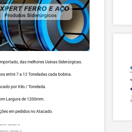
 importado, das melhores Usinas Siderúrgicas.
s entre 7 a 12 Toneladas cada bobina.
cado por Kilo / Tonelada.
om Largura de 1200mm.
ções em pedidos no Atacado.
ada da China – Cidade Douradina – MS.
mportada da China – Cidade Douradina – MS.