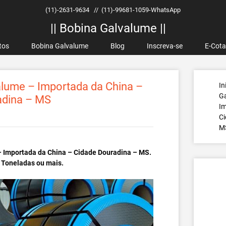
(11)-2631-9634
//
(11)-99681-1059-WhatsApp
|| Bobina Galvalume ||
tos
Bobina Galvalume
Blog
Inscreva-se
E-Cot
lume – Importada da China –
In
G
adina – MS
Im
Ci
M
 Importada da China – Cidade Douradina – MS.
 Toneladas ou mais.