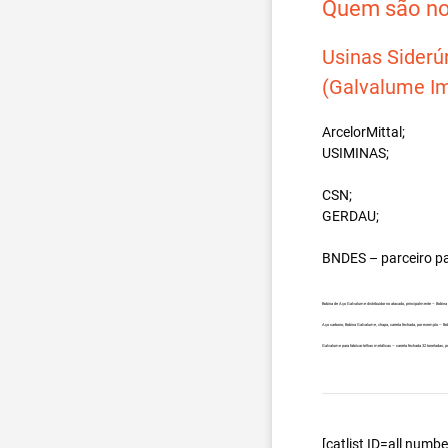
Quem são nos
Usinas Siderú
(Galvalume Im
ArcelorMittal;
USIMINAS;
CSN;
GERDAU;
BNDES – parceiro p
Bobina de Aço Galvalume distribuidor no atacado, principalmente – Bobi
Aço carbono, Bobina Galvalume, chapa, carreta fechada, por exemplo – 
Galvalume para fabricar telhas metálicas – carreta fechada 32 toneladas
[catlist ID=all num