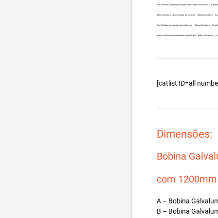
Aço Zincanew no atacado, principalmente – Bobina Galvalume – Importa
Bobina Zincalume carreta fechada, por exemplo – Bobina Galvalume – Im
Aço Galvalume no atacado, principalmente – Bobina Galvalume – Import
Bobina Galvalume carreta fechada, por exemplo – Bobina Galvalume – I
[catlist ID=all num
Dimensões:
Bobina Galva
com 1200mm d
A – Bobina Galvalum
B – Bobina Galvalum