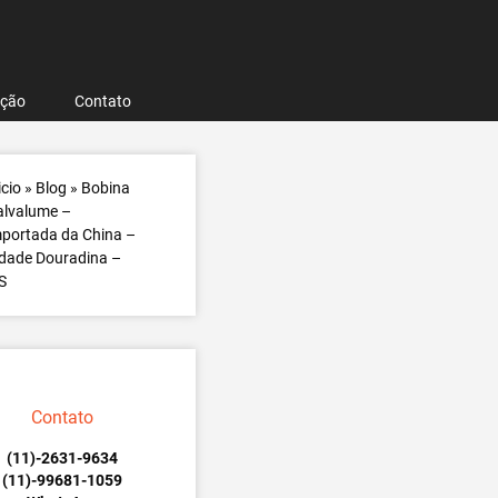
ação
Contato
icio
»
Blog
»
Bobina
alvalume –
portada da China –
dade Douradina –
S
Contato
(11)-2631-9634
(11)-99681-1059