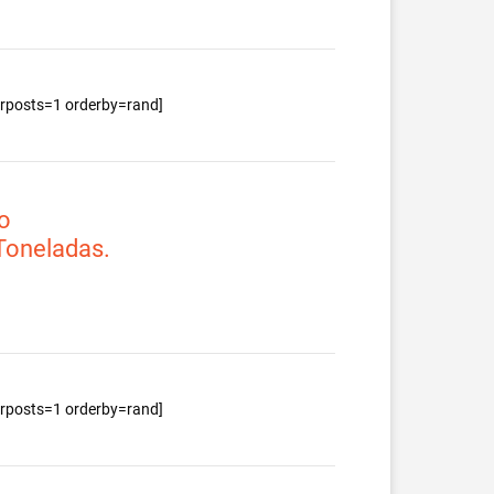
berposts=1 orderby=rand]
o
 Toneladas.
berposts=1 orderby=rand]