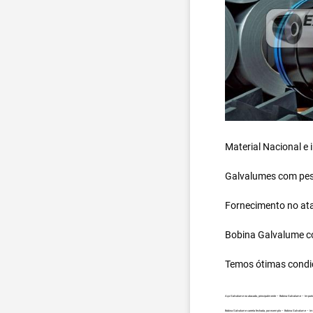
Material Nacional e
Galvalumes com peso
Fornecimento no ata
Bobina Galvalume
c
Temos ótimas condi
Aço Galvalume no atacado, principalmente – Bobina Galvalume – Import
Bobina Galvalume carreta fechada, por exemplo – Bobina Galvalume – I