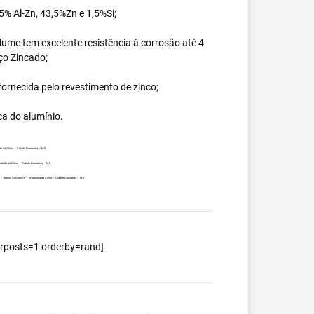
% Al-Zn, 43,5%Zn e 1,5%Si;
ume tem excelente resistência à corrosão até 4
ço Zincado;
ornecida pelo revestimento de zinco;
ca do alumínio.
da da China – Cidade Douradina – MS.
ortada da China – Cidade Douradina – MS.
ente – Bobina Galvalume – Importada da China – Cidade Douradina – MS.
berposts=1 orderby=rand]