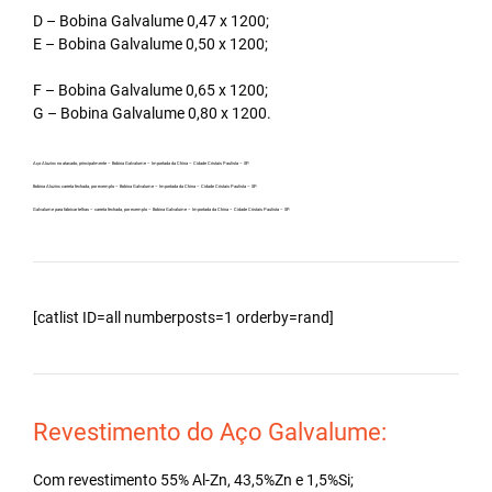
D – Bobina Galvalume 0,47 x 1200;
E – Bobina Galvalume 0,50 x 1200;
F – Bobina Galvalume 0,65 x 1200;
G – Bobina Galvalume 0,80 x 1200.
Aço Aluzinc no atacado, principalmente – Bobina Galvalume – Importada da China – Cidade Cristais Paulista – SP.
Bobina Aluzinc carreta fechada, por exemplo – Bobina Galvalume – Importada da China – Cidade Cristais Paulista – SP.
Galvalume para fabricar telhas – carreta fechada, por exemplo – Bobina Galvalume – Importada da China – Cidade Cristais Paulista – SP.
[catlist ID=all numberposts=1 orderby=rand]
Revestimento do Aço Galvalume:
Com revestimento 55% Al-Zn, 43,5%Zn e 1,5%Si;