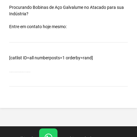
Procurando Bobinas de
Aço Galvalume
no
Atacado
para sua
Indústria?
Entre em contato hoje mesmo:
[catlist ID=all numberposts=1 orderby=rand]
Bobinas Galvalumes e Aluzinc, principalmente Bobina Galvalume – Importada da China – Cidade Cristais Paulista – SP.