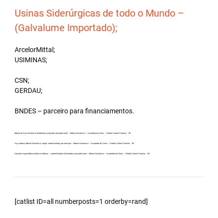
Usinas Siderúrgicas de todo o Mundo –
(Galvalume Importado);
ArcelorMittal;
USIMINAS;
CSN;
GERDAU;
BNDES – parceiro para financiamentos.
Bobina de Aço Galvalume distribuidor no atacado, principalmente – Bobina Galvalume – Importada da China – Cidade Cristais Paulista – SP.
Aço carbono, Bobina Galvalume, chapa, carreta fechada, por exemplo – Bobina Galvalume – Importada da China – Cidade Cristais Paulista – SP.
Galvalume para fabricar telhas metálicas – carreta fechada 32 toneladas, principalmente – Bobina Galvalume – Importada da China – Cidade Cristais Paulista – SP.
[catlist ID=all numberposts=1 orderby=rand]