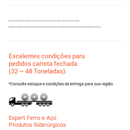
Bobina Aluzinc, Bobina Zincalume, Bobina Galvanew, Bobina Zincanew, bobina galvolume, bobina vagalume, bobina gavolume, bobina valgalume,
bobina galvalume para fabricar telhas, bobina galvalume para telhas metálicas, bobina galvalume csn, bobina galvalume arcelormittal, bobina galvalume gerdau, bobina galvalume usiminas,
Excelentes condições para
pedidos carreta fechada
(32 ~ 48 Toneladas).
*Consulte estoque e condições de entrega para sua região.
Expert Ferro e Aço
Produtos Siderúrgicos