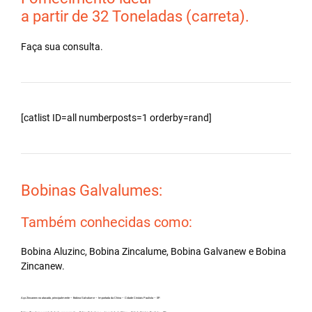
a partir de 32 Toneladas (carreta).
Faça sua consulta.
[catlist ID=all numberposts=1 orderby=rand]
Bobinas Galvalumes:
Também conhecidas como:
Bobina Aluzinc, Bobina Zincalume, Bobina Galvanew e Bobina
Zincanew.
Aço Zincanew no atacado, principalmente – Bobina Galvalume – Importada da China – Cidade Cristais Paulista – SP.