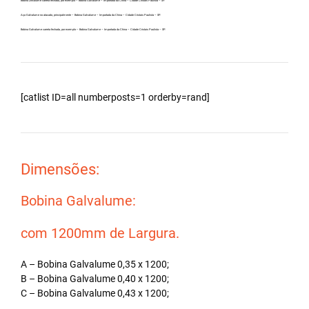
Bobina Zincalume carreta fechada, por exemplo – Bobina Galvalume – Importada da China – Cidade Cristais Paulista – SP.
Aço Galvalume no atacado, principalmente – Bobina Galvalume – Importada da China – Cidade Cristais Paulista – SP.
Bobina Galvalume carreta fechada, por exemplo – Bobina Galvalume – Importada da China – Cidade Cristais Paulista – SP.
[catlist ID=all numberposts=1 orderby=rand]
Dimensões:
Bobina Galvalume:
com 1200mm de Largura.
A – Bobina Galvalume 0,35 x 1200;
B – Bobina Galvalume 0,40 x 1200;
C – Bobina Galvalume 0,43 x 1200;