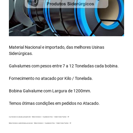
Material Nacional e importado, das melhores Usinas
Siderúrgicas.
Galvalumes com pesos entre 7 a 12 Toneladas cada bobina.
Fornecimento no atacado por Kilo / Tonelada.
Bobina Galvalume
com Largura de 1200mm.
Temos ótimas condições em pedidos no Atacado.
Aço Galvalume no atacado, principalmente – Bobina Galvalume – Importada da China – Cidade Cristais Paulista – SP.
Bobina Galvalume carreta fechada, por exemplo – Bobina Galvalume – Importada da China – Cidade Cristais Paulista – SP.