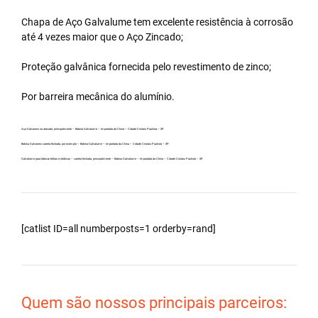
Chapa de Aço Galvalume tem excelente resistência à corrosão
até 4 vezes maior que o Aço Zincado;
Proteção galvânica fornecida pelo revestimento de zinco;
Por barreira mecânica do alumínio.
Aço Galvanew no atacado, principalmente – Bobina Galvalume – Importada da China – Cidade Cristais Paulista – SP.
Bobina Galvanew carreta fechada, por exemplo – Bobina Galvalume – Importada da China – Cidade Cristais Paulista – SP.
Galvalume para fabricar telhas metálicas – carreta fechada, principalmente – Bobina Galvalume – Importada da China – Cidade Cristais Paulista – SP.
[catlist ID=all numberposts=1 orderby=rand]
Quem são nossos principais parceiros: