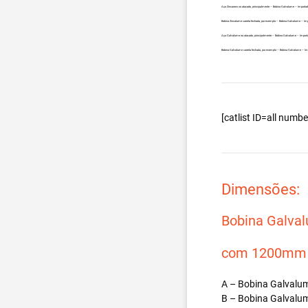
Aço Zincanew no atacado, principalmente – Bobina Galvalume – Importa
Bobina Zincalume carreta fechada, por exemplo – Bobina Galvalume – Im
Aço Galvalume no atacado, principalmente – Bobina Galvalume – Import
Bobina Galvalume carreta fechada, por exemplo – Bobina Galvalume – I
[catlist ID=all num
Dimensões:
Bobina Galva
com 1200mm d
A – Bobina Galvalum
B – Bobina Galvalum