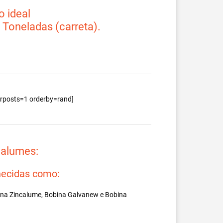
 ideal
2 Toneladas (carreta).
berposts=1 orderby=rand]
valumes:
ecidas como:
ina Zincalume, Bobina Galvanew e Bobina