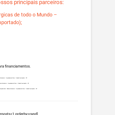
sos principais parceiros:
rgicas de todo o Mundo –
portado);
ara financiamentos.
na Galvalume – Importada da China – Cidade Cosmópolis – SP.
Bobina Galvalume – Importada da China – Cidade Cosmópolis – SP.
, principalmente – Bobina Galvalume – Importada da China – Cidade Cosmópolis – SP.
berposts=1 orderby=rand]