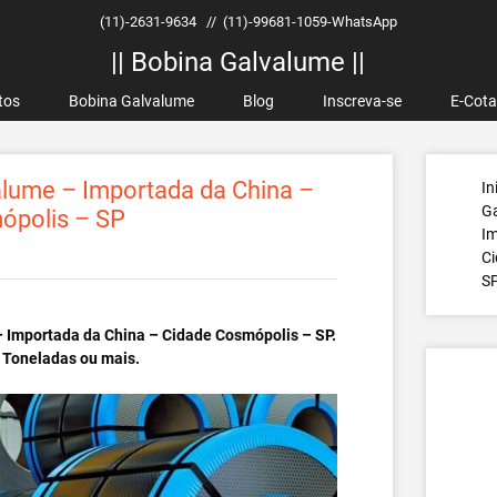
(11)-2631-9634
//
(11)-99681-1059-WhatsApp
|| Bobina Galvalume ||
tos
Bobina Galvalume
Blog
Inscreva-se
E-Cot
lume – Importada da China –
In
G
ópolis – SP
Im
Ci
S
 Importada da China – Cidade Cosmópolis – SP.
 Toneladas ou mais.