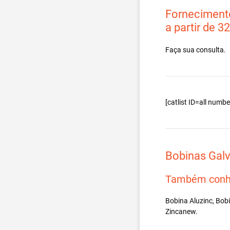
Fornecimento
a partir de 3
Faça sua consulta.
[catlist ID=all num
Bobinas Gal
Também conh
Bobina Aluzinc, Bob
Zincanew.