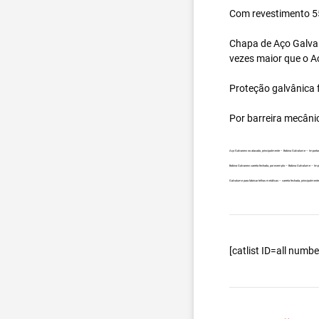
Com revestimento 55
Chapa de Aço Galval
vezes maior que o A
Proteção galvânica f
Por barreira mecâni
Aço Galvanew no atacado, principalmente – Bobina Galvalume – Importa
Bobina Galvanew carreta fechada, por exemplo – Bobina Galvalume – Im
Galvalume para fabricar telhas metálicas – carreta fechada, principalm
[catlist ID=all num