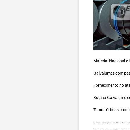
Material Nacional e
Galvalumes com peso
Fornecimento no ata
Bobina Galvalume
c
Temos ótimas condi
Aço Galvalume no atacado, principalmente – Bobina Galvalume – Import
Bobina Galvalume carreta fechada, por exemplo – Bobina Galvalume – I