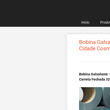
Pular
para
o
conteúdo
Início
Produ
Bobina Galva
Cidade Cosm
Bobina Galvalume –
Carreta Fechada 32