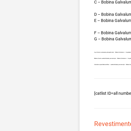
C – Bobina Galvalum
D – Bobina Galvalum
E – Bobina Galvalum
F – Bobina Galvalum
G – Bobina Galvalum
Aço Aluzinc no atacado, principalmente – Bobina Galvalume – Importad
Bobina Aluzinc carreta fechada, por exemplo – Bobina Galvalume – Impo
Galvalume para fabricar telhas – carreta fechada, por exemplo – Bobina
[catlist ID=all num
Revestiment