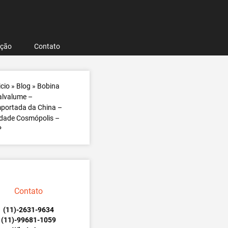
ação
Contato
icio
»
Blog
»
Bobina
alvalume –
portada da China –
dade Cosmópolis –
P
Contato
(11)-2631-9634
(11)-99681-1059