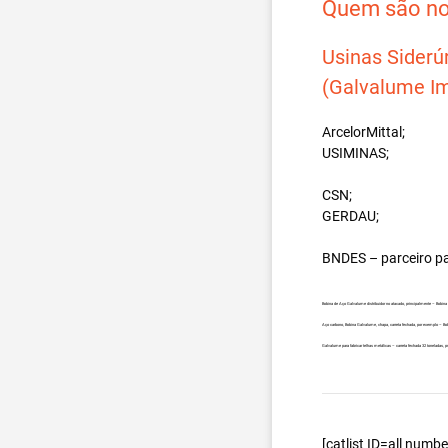
Quem são nos
Usinas Siderú
(Galvalume Im
ArcelorMittal;
USIMINAS;
CSN;
GERDAU;
BNDES – parceiro p
Bobina de Aço Galvalume distribuidor no atacado, principalmente – Bobi
Aço carbono, Bobina Galvalume, chapa, carreta fechada, por exemplo – 
Galvalume para fabricar telhas metálicas – carreta fechada 32 toneladas
[catlist ID=all num