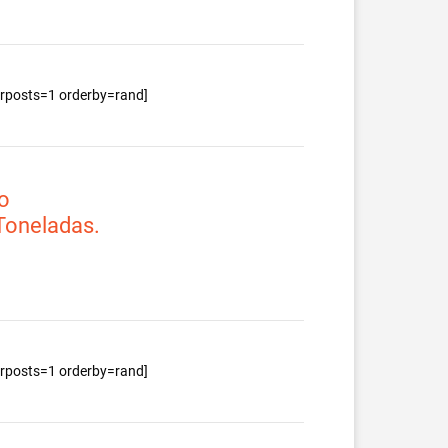
berposts=1 orderby=rand]
o
 Toneladas.
berposts=1 orderby=rand]