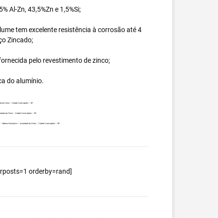
% Al-Zn, 43,5%Zn e 1,5%Si;
ume tem excelente resistência à corrosão até 4
ço Zincado;
ornecida pelo revestimento de zinco;
ca do alumínio.
da da China – Cidade Cosmópolis – SP.
portada da China – Cidade Cosmópolis – SP.
ente – Bobina Galvalume – Importada da China – Cidade Cosmópolis – SP.
berposts=1 orderby=rand]