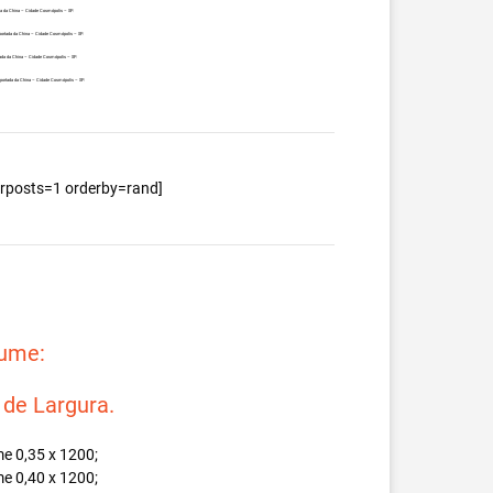
da da China – Cidade Cosmópolis – SP.
portada da China – Cidade Cosmópolis – SP.
ada da China – Cidade Cosmópolis – SP.
mportada da China – Cidade Cosmópolis – SP.
berposts=1 orderby=rand]
lume:
e Largura.
e 0,35 x 1200;
e 0,40 x 1200;