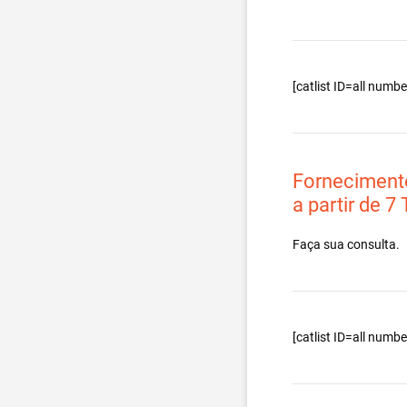
[catlist ID=all num
Forneciment
a partir de 7
Faça sua consulta.
[catlist ID=all num