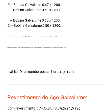
D – Bobina Galvalume 0,47 x 1200;
E – Bobina Galvalume 0,50 x 1200;
F – Bobina Galvalume 0,65 x 1200;
G – Bobina Galvalume 0,80 x 1200.
Aço Aluzinc no atacado, principalmente – Bobina Galvalume – Importada da China – Cidade Coronel Sapucaia – MS.
Bobina Aluzinc carreta fechada, por exemplo – Bobina Galvalume – Importada da China – Cidade Coronel Sapucaia – MS.
Galvalume para fabricar telhas – carreta fechada, por exemplo – Bobina Galvalume – Importada da China – Cidade Coronel Sapucaia – MS.
[catlist ID=all numberposts=1 orderby=rand]
Revestimento do Aço Galvalume:
Com revestimento 55% Al-Zn, 43,5%Zn e 1,5%Si;