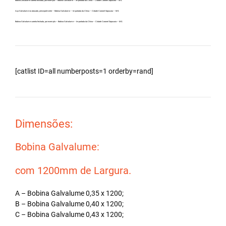
Bobina Zincalume carreta fechada, por exemplo – Bobina Galvalume – Importada da China – Cidade Coronel Sapucaia – MS.
Aço Galvalume no atacado, principalmente – Bobina Galvalume – Importada da China – Cidade Coronel Sapucaia – MS.
Bobina Galvalume carreta fechada, por exemplo – Bobina Galvalume – Importada da China – Cidade Coronel Sapucaia – MS.
[catlist ID=all numberposts=1 orderby=rand]
Dimensões:
Bobina Galvalume:
com 1200mm de Largura.
A – Bobina Galvalume 0,35 x 1200;
B – Bobina Galvalume 0,40 x 1200;
C – Bobina Galvalume 0,43 x 1200;