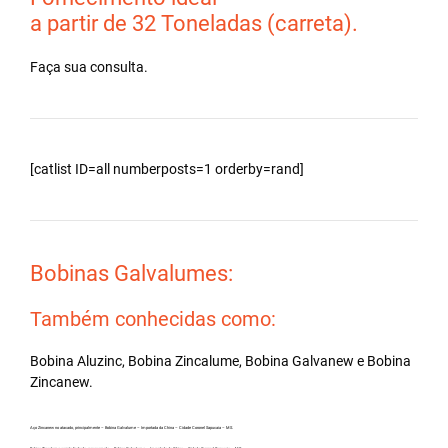
a partir de 32 Toneladas (carreta).
Faça sua consulta.
[catlist ID=all numberposts=1 orderby=rand]
Bobinas Galvalumes:
Também conhecidas como:
Bobina Aluzinc, Bobina Zincalume, Bobina Galvanew e Bobina
Zincanew.
Aço Zincanew no atacado, principalmente – Bobina Galvalume – Importada da China – Cidade Coronel Sapucaia – MS.