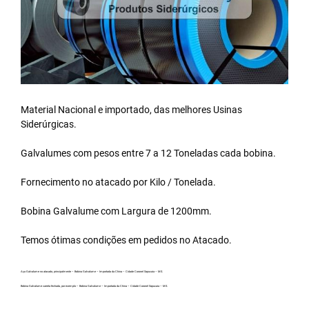
Material Nacional e importado, das melhores Usinas
Siderúrgicas.
Galvalumes com pesos entre 7 a 12 Toneladas cada bobina.
Fornecimento no atacado por Kilo / Tonelada.
Bobina Galvalume
com Largura de 1200mm.
Temos ótimas condições em pedidos no Atacado.
Aço Galvalume no atacado, principalmente – Bobina Galvalume – Importada da China – Cidade Coronel Sapucaia – MS.
Bobina Galvalume carreta fechada, por exemplo – Bobina Galvalume – Importada da China – Cidade Coronel Sapucaia – MS.