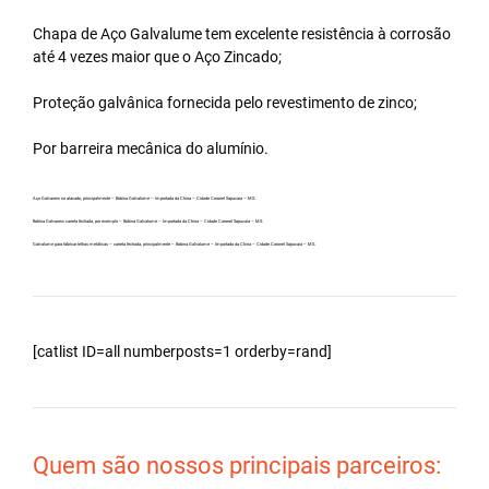
Chapa de Aço Galvalume tem excelente resistência à corrosão
até 4 vezes maior que o Aço Zincado;
Proteção galvânica fornecida pelo revestimento de zinco;
Por barreira mecânica do alumínio.
Aço Galvanew no atacado, principalmente – Bobina Galvalume – Importada da China – Cidade Coronel Sapucaia – MS.
Bobina Galvanew carreta fechada, por exemplo – Bobina Galvalume – Importada da China – Cidade Coronel Sapucaia – MS.
Galvalume para fabricar telhas metálicas – carreta fechada, principalmente – Bobina Galvalume – Importada da China – Cidade Coronel Sapucaia – MS.
[catlist ID=all numberposts=1 orderby=rand]
Quem são nossos principais parceiros: