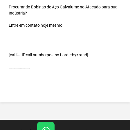
Procurando Bobinas de
Aço Galvalume
no
Atacado
para sua
Indústria?
Entre em contato hoje mesmo:
[catlist ID=all numberposts=1 orderby=rand]
Bobinas Galvalumes e Aluzinc, principalmente Bobina Galvalume – Importada da China – Cidade Coronel Sapucaia – MS.