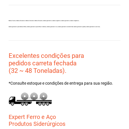
Bobina Aluzinc, Bobina Zincalume, Bobina Galvanew, Bobina Zincanew, bobina galvolume, bobina vagalume, bobina gavolume, bobina valgalume,
bobina galvalume para fabricar telhas, bobina galvalume para telhas metálicas, bobina galvalume csn, bobina galvalume arcelormittal, bobina galvalume gerdau, bobina galvalume usiminas,
Excelentes condições para
pedidos carreta fechada
(32 ~ 48 Toneladas).
*Consulte estoque e condições de entrega para sua região.
Expert Ferro e Aço
Produtos Siderúrgicos