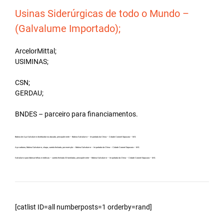
Usinas Siderúrgicas de todo o Mundo –
(Galvalume Importado);
ArcelorMittal;
USIMINAS;
CSN;
GERDAU;
BNDES – parceiro para financiamentos.
Bobina de Aço Galvalume distribuidor no atacado, principalmente – Bobina Galvalume – Importada da China – Cidade Coronel Sapucaia – MS.
Aço carbono, Bobina Galvalume, chapa, carreta fechada, por exemplo – Bobina Galvalume – Importada da China – Cidade Coronel Sapucaia – MS.
Galvalume para fabricar telhas metálicas – carreta fechada 32 toneladas, principalmente – Bobina Galvalume – Importada da China – Cidade Coronel Sapucaia – MS.
[catlist ID=all numberposts=1 orderby=rand]