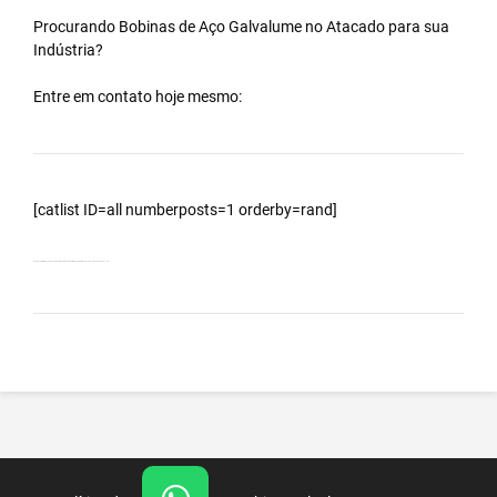
Procurando Bobinas de
Aço Galvalume
no
Atacado
para sua
Indústria?
Entre em contato hoje mesmo:
[catlist ID=all numberposts=1 orderby=rand]
Bobinas Galvalumes e Aluzinc, principalmente Bobina Galvalume – Importada da China – Cidade Coroados – SP.