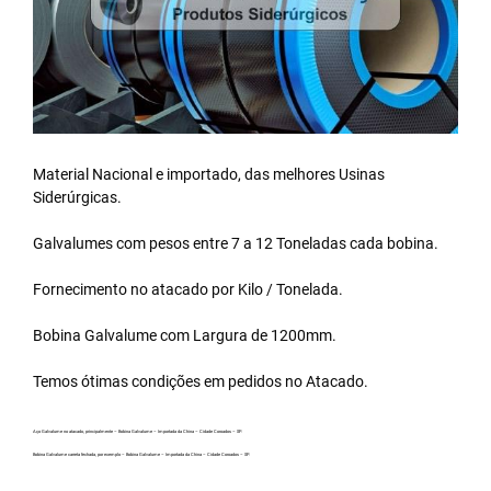
Material Nacional e importado, das melhores Usinas
Siderúrgicas.
Galvalumes com pesos entre 7 a 12 Toneladas cada bobina.
Fornecimento no atacado por Kilo / Tonelada.
Bobina Galvalume
com Largura de 1200mm.
Temos ótimas condições em pedidos no Atacado.
Aço Galvalume no atacado, principalmente – Bobina Galvalume – Importada da China – Cidade Coroados – SP.
Bobina Galvalume carreta fechada, por exemplo – Bobina Galvalume – Importada da China – Cidade Coroados – SP.