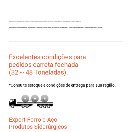
Bobina Aluzinc, Bobina Zincalume, Bobina Galvanew, Bobina Zincanew, bobina galvolume, bobina vagalume, bobina gavolume, bobina valgalume,
bobina galvalume para fabricar telhas, bobina galvalume para telhas metálicas, bobina galvalume csn, bobina galvalume arcelormittal, bobina galvalume gerdau, bobina galvalume usiminas,
Excelentes condições para
pedidos carreta fechada
(32 ~ 48 Toneladas).
*Consulte estoque e condições de entrega para sua região.
Expert Ferro e Aço
Produtos Siderúrgicos