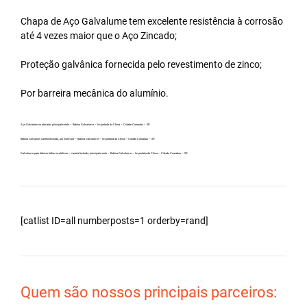
Chapa de Aço Galvalume tem excelente resistência à corrosão
até 4 vezes maior que o Aço Zincado;
Proteção galvânica fornecida pelo revestimento de zinco;
Por barreira mecânica do alumínio.
Aço Galvanew no atacado, principalmente – Bobina Galvalume – Importada da China – Cidade Coroados – SP.
Bobina Galvanew carreta fechada, por exemplo – Bobina Galvalume – Importada da China – Cidade Coroados – SP.
Galvalume para fabricar telhas metálicas – carreta fechada, principalmente – Bobina Galvalume – Importada da China – Cidade Coroados – SP.
[catlist ID=all numberposts=1 orderby=rand]
Quem são nossos principais parceiros: