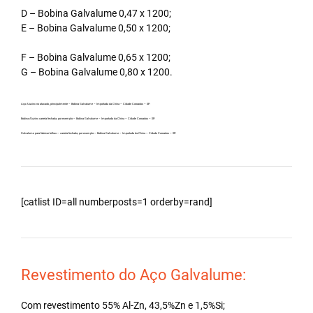
D – Bobina Galvalume 0,47 x 1200;
E – Bobina Galvalume 0,50 x 1200;
F – Bobina Galvalume 0,65 x 1200;
G – Bobina Galvalume 0,80 x 1200.
Aço Aluzinc no atacado, principalmente – Bobina Galvalume – Importada da China – Cidade Coroados – SP.
Bobina Aluzinc carreta fechada, por exemplo – Bobina Galvalume – Importada da China – Cidade Coroados – SP.
Galvalume para fabricar telhas – carreta fechada, por exemplo – Bobina Galvalume – Importada da China – Cidade Coroados – SP.
[catlist ID=all numberposts=1 orderby=rand]
Revestimento do Aço Galvalume:
Com revestimento 55% Al-Zn, 43,5%Zn e 1,5%Si;