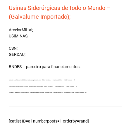
Usinas Siderúrgicas de todo o Mundo –
(Galvalume Importado);
ArcelorMittal;
USIMINAS;
CSN;
GERDAU;
BNDES – parceiro para financiamentos.
Bobina de Aço Galvalume distribuidor no atacado, principalmente – Bobina Galvalume – Importada da China – Cidade Coroados – SP.
Aço carbono, Bobina Galvalume, chapa, carreta fechada, por exemplo – Bobina Galvalume – Importada da China – Cidade Coroados – SP.
Galvalume para fabricar telhas metálicas – carreta fechada 32 toneladas, principalmente – Bobina Galvalume – Importada da China – Cidade Coroados – SP.
[catlist ID=all numberposts=1 orderby=rand]