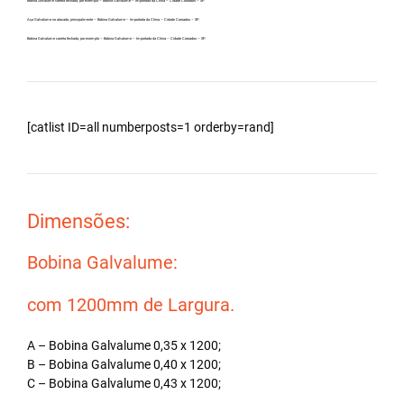
Bobina Zincalume carreta fechada, por exemplo – Bobina Galvalume – Importada da China – Cidade Coroados – SP.
Aço Galvalume no atacado, principalmente – Bobina Galvalume – Importada da China – Cidade Coroados – SP.
Bobina Galvalume carreta fechada, por exemplo – Bobina Galvalume – Importada da China – Cidade Coroados – SP.
[catlist ID=all numberposts=1 orderby=rand]
Dimensões:
Bobina Galvalume:
com 1200mm de Largura.
A – Bobina Galvalume 0,35 x 1200;
B – Bobina Galvalume 0,40 x 1200;
C – Bobina Galvalume 0,43 x 1200;