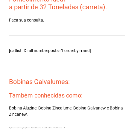
a partir de 32 Toneladas (carreta).
Faça sua consulta.
[catlist ID=all numberposts=1 orderby=rand]
Bobinas Galvalumes:
Também conhecidas como:
Bobina Aluzinc, Bobina Zincalume, Bobina Galvanew e Bobina
Zincanew.
Aço Zincanew no atacado, principalmente – Bobina Galvalume – Importada da China – Cidade Coroados – SP.