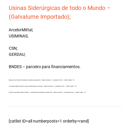
Usinas Siderúrgicas de todo o Mundo –
(Galvalume Importado);
ArcelorMittal;
USIMINAS;
CSN;
GERDAU;
BNDES – parceiro para financiamentos.
Bobina de Aço Galvalume distribuidor no atacado, principalmente – Bobina Galvalume – Importada da China – Cidade Cordeiro – RJ.
Aço carbono, Bobina Galvalume, chapa, carreta fechada, por exemplo – Bobina Galvalume – Importada da China – Cidade Cordeiro – RJ.
Galvalume para fabricar telhas metálicas – carreta fechada 32 toneladas, principalmente – Bobina Galvalume – Importada da China – Cidade Cordeiro – RJ.
[catlist ID=all numberposts=1 orderby=rand]