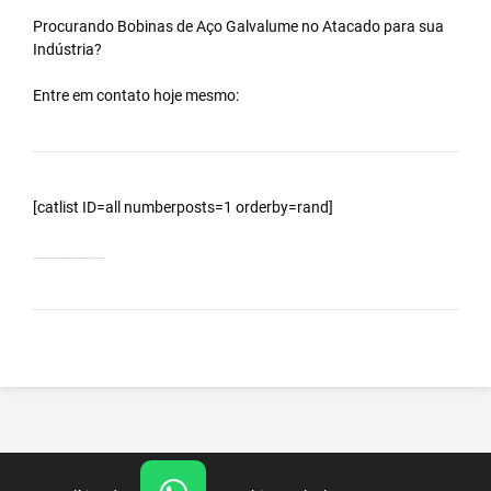
Procurando Bobinas de
Aço Galvalume
no
Atacado
para sua
Indústria?
Entre em contato hoje mesmo:
[catlist ID=all numberposts=1 orderby=rand]
Bobinas Galvalumes e Aluzinc, principalmente Bobina Galvalume – Importada da China – Cidade Cordeiro – RJ.