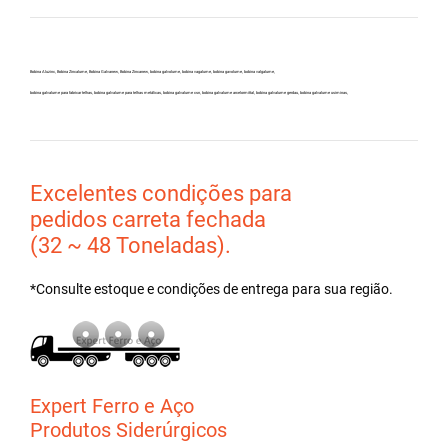
Bobina Aluzinc, Bobina Zincalume, Bobina Galvanew, Bobina Zincanew, bobina galvolume, bobina vagalume, bobina gavolume, bobina valgalume,
bobina galvalume para fabricar telhas, bobina galvalume para telhas metálicas, bobina galvalume csn, bobina galvalume arcelormittal, bobina galvalume gerdau, bobina galvalume usiminas,
Excelentes condições para
pedidos carreta fechada
(32 ~ 48 Toneladas).
*Consulte estoque e condições de entrega para sua região.
Expert Ferro e Aço
Produtos Siderúrgicos