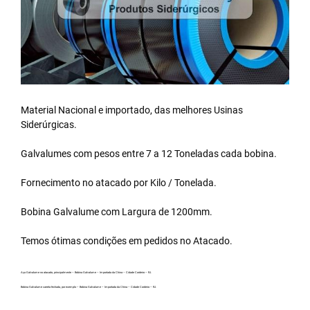
Material Nacional e importado, das melhores Usinas
Siderúrgicas.
Galvalumes com pesos entre 7 a 12 Toneladas cada bobina.
Fornecimento no atacado por Kilo / Tonelada.
Bobina Galvalume
com Largura de 1200mm.
Temos ótimas condições em pedidos no Atacado.
Aço Galvalume no atacado, principalmente – Bobina Galvalume – Importada da China – Cidade Cordeiro – RJ.
Bobina Galvalume carreta fechada, por exemplo – Bobina Galvalume – Importada da China – Cidade Cordeiro – RJ.