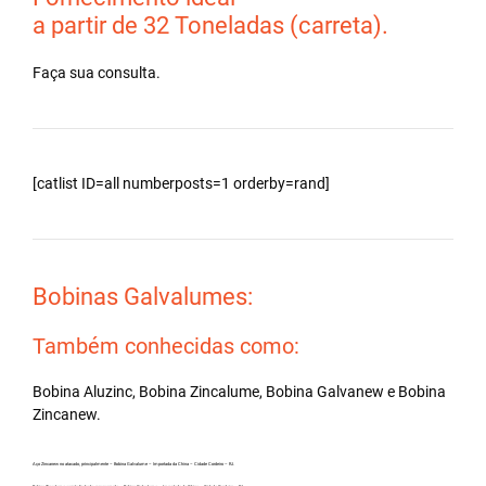
a partir de 32 Toneladas (carreta).
Faça sua consulta.
[catlist ID=all numberposts=1 orderby=rand]
Bobinas Galvalumes:
Também conhecidas como:
Bobina Aluzinc, Bobina Zincalume, Bobina Galvanew e Bobina
Zincanew.
Aço Zincanew no atacado, principalmente – Bobina Galvalume – Importada da China – Cidade Cordeiro – RJ.