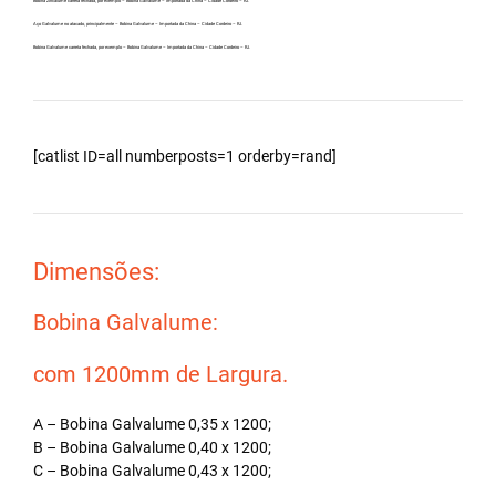
Bobina Zincalume carreta fechada, por exemplo – Bobina Galvalume – Importada da China – Cidade Cordeiro – RJ.
Aço Galvalume no atacado, principalmente – Bobina Galvalume – Importada da China – Cidade Cordeiro – RJ.
Bobina Galvalume carreta fechada, por exemplo – Bobina Galvalume – Importada da China – Cidade Cordeiro – RJ.
[catlist ID=all numberposts=1 orderby=rand]
Dimensões:
Bobina Galvalume:
com 1200mm de Largura.
A – Bobina Galvalume 0,35 x 1200;
B – Bobina Galvalume 0,40 x 1200;
C – Bobina Galvalume 0,43 x 1200;