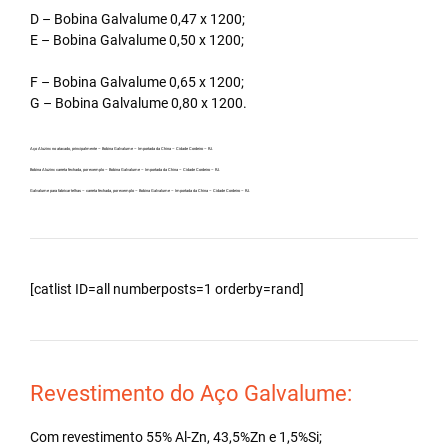
D – Bobina Galvalume 0,47 x 1200;
E – Bobina Galvalume 0,50 x 1200;
F – Bobina Galvalume 0,65 x 1200;
G – Bobina Galvalume 0,80 x 1200.
Aço Aluzinc no atacado, principalmente – Bobina Galvalume – Importada da China – Cidade Cordeiro – RJ.
Bobina Aluzinc carreta fechada, por exemplo – Bobina Galvalume – Importada da China – Cidade Cordeiro – RJ.
Galvalume para fabricar telhas – carreta fechada, por exemplo – Bobina Galvalume – Importada da China – Cidade Cordeiro – RJ.
[catlist ID=all numberposts=1 orderby=rand]
Revestimento do Aço Galvalume:
Com revestimento 55% Al-Zn, 43,5%Zn e 1,5%Si;