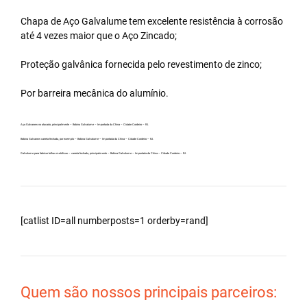
Chapa de Aço Galvalume tem excelente resistência à corrosão
até 4 vezes maior que o Aço Zincado;
Proteção galvânica fornecida pelo revestimento de zinco;
Por barreira mecânica do alumínio.
Aço Galvanew no atacado, principalmente – Bobina Galvalume – Importada da China – Cidade Cordeiro – RJ.
Bobina Galvanew carreta fechada, por exemplo – Bobina Galvalume – Importada da China – Cidade Cordeiro – RJ.
Galvalume para fabricar telhas metálicas – carreta fechada, principalmente – Bobina Galvalume – Importada da China – Cidade Cordeiro – RJ.
[catlist ID=all numberposts=1 orderby=rand]
Quem são nossos principais parceiros: