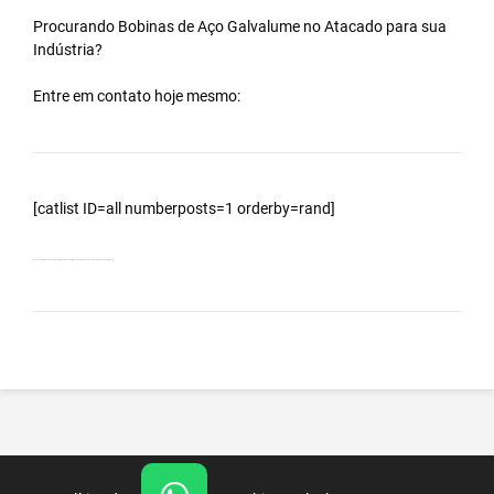
Procurando Bobinas de
Aço Galvalume
no
Atacado
para sua
Indústria?
Entre em contato hoje mesmo:
[catlist ID=all numberposts=1 orderby=rand]
Bobinas Galvalumes e Aluzinc, principalmente Bobina Galvalume – Importada da China – Cidade Bragança Paulista – SP.