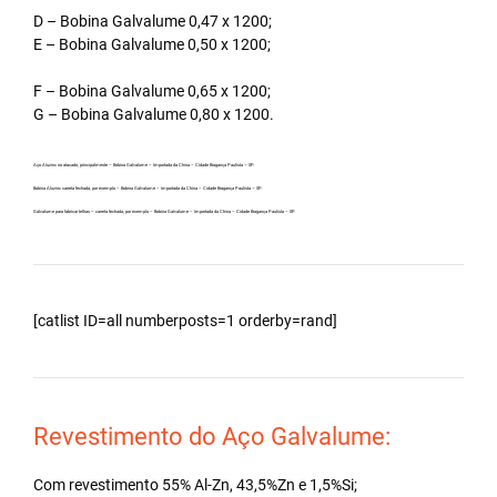
D – Bobina Galvalume 0,47 x 1200;
E – Bobina Galvalume 0,50 x 1200;
F – Bobina Galvalume 0,65 x 1200;
G – Bobina Galvalume 0,80 x 1200.
Aço Aluzinc no atacado, principalmente – Bobina Galvalume – Importada da China – Cidade Bragança Paulista – SP.
Bobina Aluzinc carreta fechada, por exemplo – Bobina Galvalume – Importada da China – Cidade Bragança Paulista – SP.
Galvalume para fabricar telhas – carreta fechada, por exemplo – Bobina Galvalume – Importada da China – Cidade Bragança Paulista – SP.
[catlist ID=all numberposts=1 orderby=rand]
Revestimento do Aço Galvalume:
Com revestimento 55% Al-Zn, 43,5%Zn e 1,5%Si;