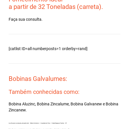
a partir de 32 Toneladas (carreta).
Faça sua consulta.
[catlist ID=all numberposts=1 orderby=rand]
Bobinas Galvalumes:
Também conhecidas como:
Bobina Aluzinc, Bobina Zincalume, Bobina Galvanew e Bobina
Zincanew.
Aço Zincanew no atacado, principalmente – Bobina Galvalume – Importada da China – Cidade Bragança Paulista – SP.