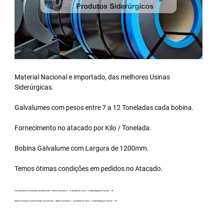
Material Nacional e importado, das melhores Usinas
Siderúrgicas.
Galvalumes com pesos entre 7 a 12 Toneladas cada bobina.
Fornecimento no atacado por Kilo / Tonelada.
Bobina Galvalume
com Largura de 1200mm.
Temos ótimas condições em pedidos no Atacado.
Aço Galvalume no atacado, principalmente – Bobina Galvalume – Importada da China – Cidade Bragança Paulista – SP.
Bobina Galvalume carreta fechada, por exemplo – Bobina Galvalume – Importada da China – Cidade Bragança Paulista – SP.