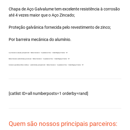
Chapa de Aço Galvalume tem excelente resistência à corrosão
até 4 vezes maior que o Aço Zincado;
Proteção galvânica fornecida pelo revestimento de zinco;
Por barreira mecânica do alumínio.
Aço Galvanew no atacado, principalmente – Bobina Galvalume – Importada da China – Cidade Bragança Paulista – SP.
Bobina Galvanew carreta fechada, por exemplo – Bobina Galvalume – Importada da China – Cidade Bragança Paulista – SP.
Galvalume para fabricar telhas metálicas – carreta fechada, principalmente – Bobina Galvalume – Importada da China – Cidade Bragança Paulista – SP.
[catlist ID=all numberposts=1 orderby=rand]
Quem são nossos principais parceiros: