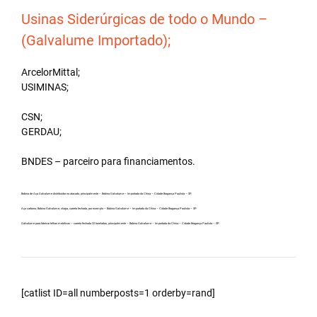
Usinas Siderúrgicas de todo o Mundo –
(Galvalume Importado);
ArcelorMittal;
USIMINAS;
CSN;
GERDAU;
BNDES – parceiro para financiamentos.
Bobina de Aço Galvalume distribuidor no atacado, principalmente – Bobina Galvalume – Importada da China – Cidade Bragança Paulista – SP.
Aço carbono, Bobina Galvalume, chapa, carreta fechada, por exemplo – Bobina Galvalume – Importada da China – Cidade Bragança Paulista – SP.
Galvalume para fabricar telhas metálicas – carreta fechada 32 toneladas, principalmente – Bobina Galvalume – Importada da China – Cidade Bragança Paulista – SP.
[catlist ID=all numberposts=1 orderby=rand]