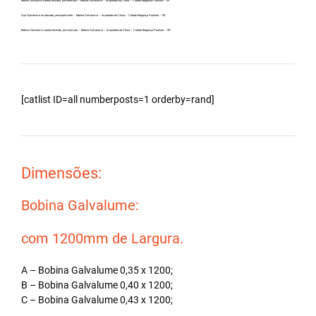
Bobina Zincalume carreta fechada, por exemplo – Bobina Galvalume – Importada da China – Cidade Bragança Paulista – SP.
Aço Galvalume no atacado, principalmente – Bobina Galvalume – Importada da China – Cidade Bragança Paulista – SP.
Bobina Galvalume carreta fechada, por exemplo – Bobina Galvalume – Importada da China – Cidade Bragança Paulista – SP.
[catlist ID=all numberposts=1 orderby=rand]
Dimensões:
Bobina Galvalume:
com 1200mm de Largura.
A – Bobina Galvalume 0,35 x 1200;
B – Bobina Galvalume 0,40 x 1200;
C – Bobina Galvalume 0,43 x 1200;