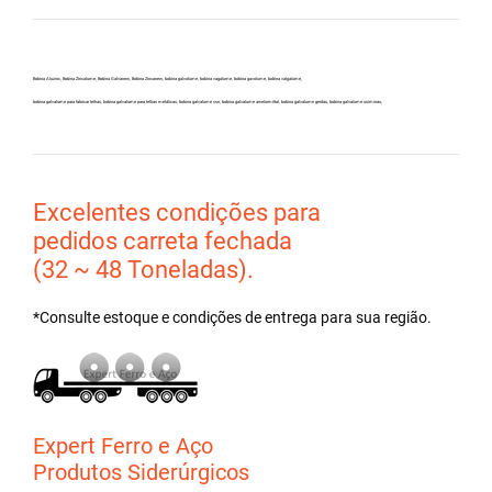
Bobina Aluzinc, Bobina Zincalume, Bobina Galvanew, Bobina Zincanew, bobina galvolume, bobina vagalume, bobina gavolume, bobina valgalume,
bobina galvalume para fabricar telhas, bobina galvalume para telhas metálicas, bobina galvalume csn, bobina galvalume arcelormittal, bobina galvalume gerdau, bobina galvalume usiminas,
Excelentes condições para
pedidos carreta fechada
(32 ~ 48 Toneladas).
*Consulte estoque e condições de entrega para sua região.
Expert Ferro e Aço
Produtos Siderúrgicos