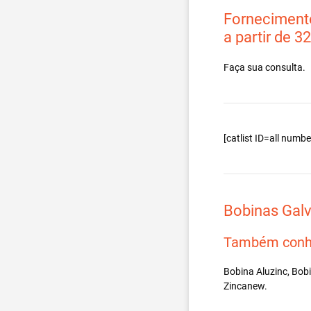
Fornecimento
a partir de 3
Faça sua consulta.
[catlist ID=all num
Bobinas Gal
Também conh
Bobina Aluzinc, Bob
Zincanew.