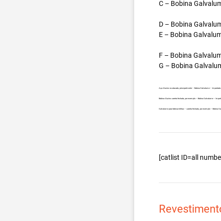
C – Bobina Galvalum
D – Bobina Galvalum
E – Bobina Galvalum
F – Bobina Galvalum
G – Bobina Galvalum
Aço Aluzinc no atacado, principalmente – Bobina Galvalume – Importada d
Bobina Aluzinc carreta fechada, por exemplo – Bobina Galvalume – Import
Galvalume para fabricar telhas – carreta fechada, por exemplo – Bobina G
[catlist ID=all num
Revestiment