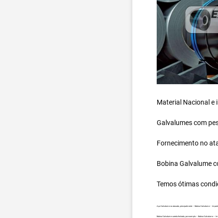
Material Nacional e
Galvalumes com peso
Fornecimento no ata
Bobina Galvalume
c
Temos ótimas condi
Aço Galvalume no atacado, principalmente – Bobina Galvalume – Importad
Bobina Galvalume carreta fechada, por exemplo – Bobina Galvalume – Imp