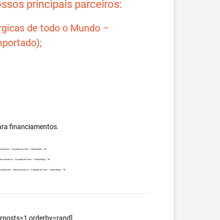
sos principais parceiros:
rgicas de todo o Mundo –
portado);
ara financiamentos.
a Galvalume – Importada da China – Cidade Birigui – SP.
bina Galvalume – Importada da China – Cidade Birigui – SP.
 principalmente – Bobina Galvalume – Importada da China – Cidade Birigui – SP.
berposts=1 orderby=rand]