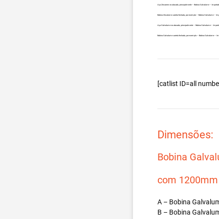
Aço Zincanew no atacado, principalmente – Bobina Galvalume – Importada
Bobina Zincalume carreta fechada, por exemplo – Bobina Galvalume – Impo
Aço Galvalume no atacado, principalmente – Bobina Galvalume – Importad
Bobina Galvalume carreta fechada, por exemplo – Bobina Galvalume – Imp
[catlist ID=all num
Dimensões:
Bobina Galva
com 1200mm d
A – Bobina Galvalum
B – Bobina Galvalum