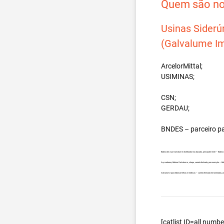
Quem são nos
Usinas Siderú
(Galvalume Im
ArcelorMittal;
USIMINAS;
CSN;
GERDAU;
BNDES – parceiro p
Bobina de Aço Galvalume distribuidor no atacado, principalmente – Bobin
Aço carbono, Bobina Galvalume, chapa, carreta fechada, por exemplo – Bo
Galvalume para fabricar telhas metálicas – carreta fechada 32 toneladas,
[catlist ID=all num