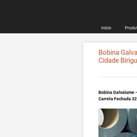
Pular
para
o
conteúdo
Início
Produ
Bobina Galva
Cidade Birigu
Bobina Galvalume – 
Carreta Fechada 32