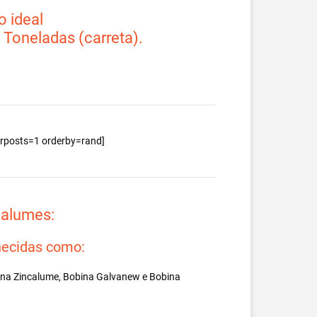
 ideal
2 Toneladas (carreta).
berposts=1 orderby=rand]
valumes:
ecidas como:
ina Zincalume, Bobina Galvanew e Bobina