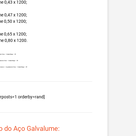
e 0,43 x 1200;
e 0,47 x 1200;
e 0,50 x 1200;
e 0,65 x 1200;
e 0,80 x 1200.
a China – Cidade Birigui – SP.
ada da China – Cidade Birigui – SP.
alvalume – Importada da China – Cidade Birigui – SP.
berposts=1 orderby=rand]
o do Aço Galvalume: