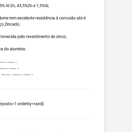
% Al-Zn, 43,5%Zn e 1,5%Si;
ume tem excelente resistência à corrosão até 4
ço Zincado;
ornecida pelo revestimento de zinco;
ca do alumínio.
 da China – Cidade Birigui – SP.
rtada da China – Cidade Birigui – SP.
te – Bobina Galvalume – Importada da China – Cidade Birigui – SP.
berposts=1 orderby=rand]