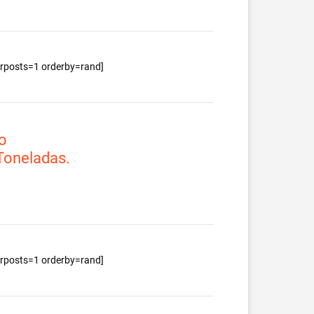
berposts=1 orderby=rand]
o
 Toneladas.
berposts=1 orderby=rand]