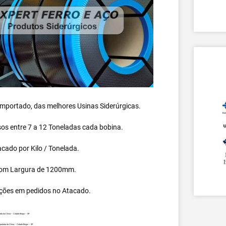
 importado, das melhores Usinas Siderúrgicas.
s entre 7 a 12 Toneladas cada bobina.
cado por Kilo / Tonelada.
om Largura de 1200mm.
ções em pedidos no Atacado.
a da China – Cidade Birigui – SP.
ortada da China – Cidade Birigui – SP.