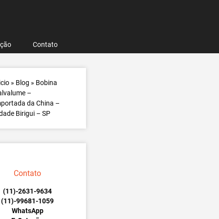
ação
Contato
icio
»
Blog
»
Bobina
alvalume –
portada da China –
dade Birigui – SP
Contato
(11)-2631-9634
(11)-99681-1059
WhatsApp