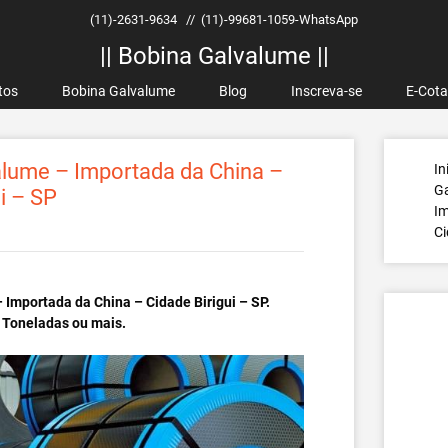
(11)-2631-9634
//
(11)-99681-1059-WhatsApp
|| Bobina Galvalume ||
tos
Bobina Galvalume
Blog
Inscreva-se
E-Cot
lume – Importada da China –
In
G
i – SP
Im
Ci
Importada da China – Cidade Birigui – SP.
 Toneladas ou mais.