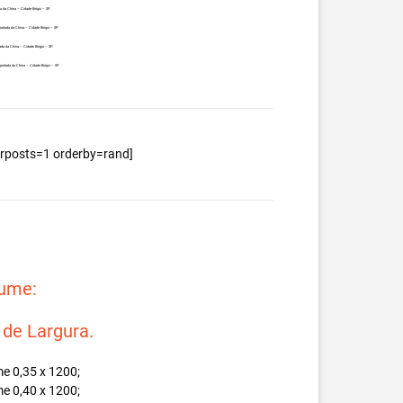
 da China – Cidade Birigui – SP.
rtada da China – Cidade Birigui – SP.
a da China – Cidade Birigui – SP.
ortada da China – Cidade Birigui – SP.
berposts=1 orderby=rand]
lume:
e Largura.
e 0,35 x 1200;
e 0,40 x 1200;