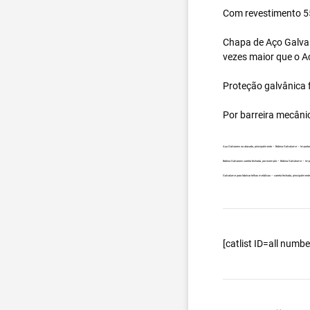
Com revestimento 55
Chapa de Aço Galval
vezes maior que o A
Proteção galvânica f
Por barreira mecâni
Aço Galvanew no atacado, principalmente – Bobina Galvalume – Importada
Bobina Galvanew carreta fechada, por exemplo – Bobina Galvalume – Impo
Galvalume para fabricar telhas metálicas – carreta fechada, principalmen
[catlist ID=all num