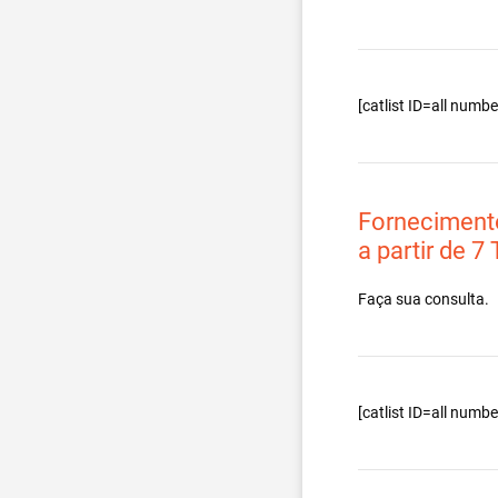
[catlist ID=all num
Forneciment
a partir de 7
Faça sua consulta.
[catlist ID=all num