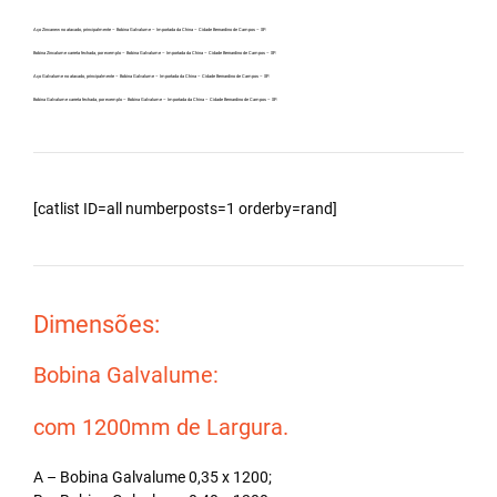
Aço Zincanew no atacado, principalmente – Bobina Galvalume – Importada da China – Cidade Bernardino de Campos – SP.
Bobina Zincalume carreta fechada, por exemplo – Bobina Galvalume – Importada da China – Cidade Bernardino de Campos – SP.
Aço Galvalume no atacado, principalmente – Bobina Galvalume – Importada da China – Cidade Bernardino de Campos – SP.
Bobina Galvalume carreta fechada, por exemplo – Bobina Galvalume – Importada da China – Cidade Bernardino de Campos – SP.
[catlist ID=all numberposts=1 orderby=rand]
Dimensões:
Bobina Galvalume:
com 1200mm de Largura.
A – Bobina Galvalume 0,35 x 1200;