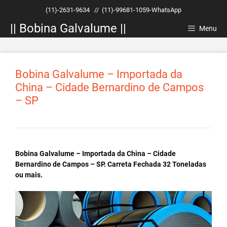
Pular
(11)-2631-9634
//
(11)-99681-1059-WhatsApp
para
|| Bobina Galvalume ||
o
Menu
conteúdo
Bobina Galvalume – Importada da
China – Cidade Bernardino de Campos
– SP
Bobina Galvalume – Importada da China – Cidade
Bernardino de Campos – SP. Carreta Fechada 32 Toneladas
ou mais.