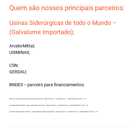
Quem são nossos principais parceiros:
Usinas Siderúrgicas de todo o Mundo –
(Galvalume Importado);
ArcelorMittal;
USIMINAS;
CSN;
GERDAU;
BNDES – parceiro para financiamentos.
Bobina de Aço Galvalume distribuidor no atacado, principalmente – Bobina Galvalume – Importada da China – Cidade Bernardino de Campos – SP.
Aço carbono, Bobina Galvalume, chapa, carreta fechada, por exemplo – Bobina Galvalume – Importada da China – Cidade Bernardino de Campos – SP.
Galvalume para fabricar telhas metálicas – carreta fechada 32 toneladas, principalmente – Bobina Galvalume – Importada da China – Cidade Bernardino de Campos – SP.