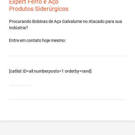
Expert Ferro e Aço
Produtos Siderúrgicos
Procurando Bobinas de
Aço Galvalume
no
Atacado
para sua
Indústria?
Entre em contato hoje mesmo:
[catlist ID=all numberposts=1 orderby=rand]
Bobinas Galvalumes e Aluzinc, principalmente Bobina Galvalume – Importada da China – Cidade Bernardino de Campos – SP.