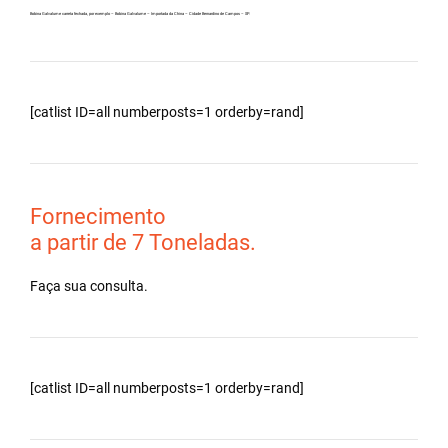
Bobina Galvalume carreta fechada, por exemplo – Bobina Galvalume – Importada da China – Cidade Bernardino de Campos – SP.
[catlist ID=all numberposts=1 orderby=rand]
Fornecimento
a partir de 7 Toneladas.
Faça sua consulta.
[catlist ID=all numberposts=1 orderby=rand]