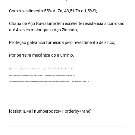
Com revestimento 55% Al-Zn, 43,5%Zn e 1,5%Si;
Chapa de Aço Galvalume tem excelente resistência à corrosão
até 4 vezes maior que o Aço Zincado;
Proteção galvânica fornecida pelo revestimento de zinco;
Por barreira mecânica do alumínio.
Aço Galvanew no atacado, principalmente – Bobina Galvalume – Importada da China – Cidade Bernardino de Campos – SP.
Bobina Galvanew carreta fechada, por exemplo – Bobina Galvalume – Importada da China – Cidade Bernardino de Campos – SP.
Galvalume para fabricar telhas metálicas – carreta fechada, principalmente – Bobina Galvalume – Importada da China – Cidade Bernardino de Campos – SP.
[catlist ID=all numberposts=1 orderby=rand]