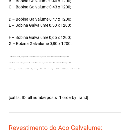
B – Bobina Galvalume 0,40 x 1200;
C – Bobina Galvalume 0,43 x 1200;
D – Bobina Galvalume 0,47 x 1200;
E – Bobina Galvalume 0,50 x 1200;
F – Bobina Galvalume 0,65 x 1200;
G – Bobina Galvalume 0,80 x 1200.
Aço Aluzinc no atacado, principalmente – Bobina Galvalume – Importada da China – Cidade Bernardino de Campos – SP.
Bobina Aluzinc carreta fechada, por exemplo – Bobina Galvalume – Importada da China – Cidade Bernardino de Campos – SP.
Galvalume para fabricar telhas – carreta fechada, por exemplo – Bobina Galvalume – Importada da China – Cidade Bernardino de Campos – SP.
[catlist ID=all numberposts=1 orderby=rand]
Revestimento do Aço Galvalume: