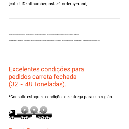
[catlist ID=all numberposts=1 orderby=rand]
Bobina Aluzinc, Bobina Zincalume, Bobina Galvanew, Bobina Zincanew, bobina galvolume, bobina vagalume, bobina gavolume, bobina valgalume,
bobina galvalume para fabricar telhas, bobina galvalume para telhas metálicas, bobina galvalume csn, bobina galvalume arcelormittal, bobina galvalume gerdau, bobina galvalume usiminas,
Excelentes condições para
pedidos carreta fechada
(32 ~ 48 Toneladas).
*Consulte estoque e condições de entrega para sua região.